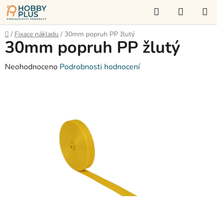
Přejít
Hledat
NÁKUP
na
KOŠÍK
obsah
Domů
/
Fixace nákladu
/
30mm popruh PP žlutý
30mm popruh PP žlutý
Průměrné
Neohodnoceno
Podrobnosti hodnocení
hodnocení
produktu
je
0,0
z
5
hvězdiček.