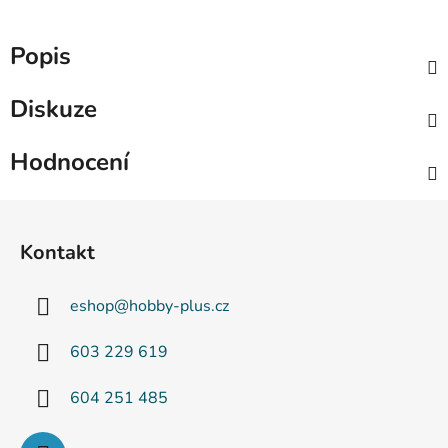
Popis
Diskuze
Hodnocení
Z
á
Kontakt
p
a
eshop
@
hobby-plus.cz
t
í
603 229 619
604 251 485