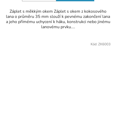
Záplet s měkkým okem Záplet s okem z kokosového
lana o průměru 35 mm slouží k pevnému zakončení lana
a jeho přímému uchycení k háku, konstrukci nebo jinému
lanovému prvku....
Kód:
ZK6003