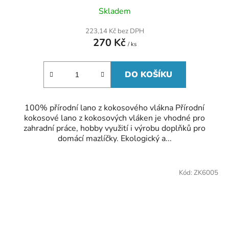
Průměrné
Skladem
hodnocení
produktu
223,14 Kč bez DPH
je
270 Kč
5,0
/ ks
z
5
hvězdiček.
DO KOŠÍKU
100% přírodní lano z kokosového vlákna Přírodní
kokosové lano z kokosových vláken je vhodné pro
zahradní práce, hobby využití i výrobu doplňků pro
domácí mazlíčky. Ekologický a...
Kód:
ZK6005