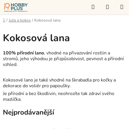
Přejít
Hledat
NÁKUP
na
KOŠÍK
obsah
Domů
/
Juta a kokos
/
Kokosová lana
Kokosová lana
100% přírodní lano
, vhodné na přivazování rostlin a
stromů, jeho výhodou je přizpůsobivost, pevnost a přírodní
vzhled.
Kokosové lano je také vhodné na škrabadla pro kočky a
dekorace do voliér pro papoušky.
Je přírodní a bez škodlivin, neohrozíte tak zdraví svého
mazlíčka.
Nejprodávanější