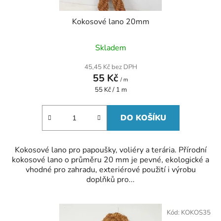
ů
Kokosové lano 20mm
Skladem
45,45 Kč bez DPH
55 Kč
/ m
Měrná
55 Kč / 1 m
cena:
DO KOŠÍKU
Kokosové lano pro papoušky, voliéry a terária. Přírodní
kokosové lano o průměru 20 mm je pevné, ekologické a
vhodné pro zahradu, exteriérové použití i výrobu
doplňků pro...
Kód:
KOKOS35