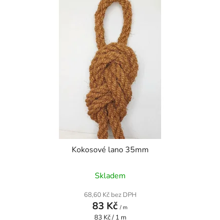
Kokosové lano 35mm
Skladem
68,60 Kč bez DPH
83 Kč
/ m
Měrná
83 Kč / 1 m