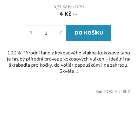
3,31 Kč bez DPH
4 Kč
/ m
DO KOŠÍKU
100% Přírodní lano z kokosového vlákna Kokosové lano
je hrubý přírodní provaz z kokosových vláken – ideální na
škrabadla pro kočky, do voliér papouškům i na zahradu.
Skvěle...
Kód:
KOKLAN_8KG