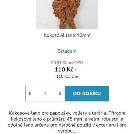
Kokosové lano 45mm
Skladem
90,91 Kč bez DPH
110 Kč
/ m
Měrná
110 Kč / 1 m
cena:
DO KOŠÍKU
Kokosové lano pro papoušky, voliéry a terária. Přírodní
kokosové lano o průměru 45 mm je velmi robustní a
odolné lano určené pro náročné použití v exteriéru i pro
výrobu...