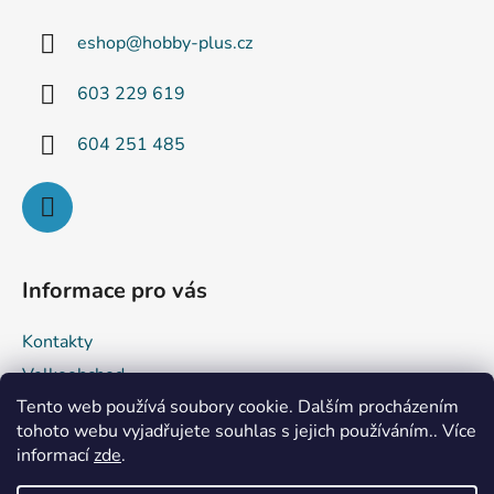
a
eshop
@
hobby-plus.cz
t
í
603 229 619
604 251 485
Informace pro vás
Kontakty
Velkoobchod
Tento web používá soubory cookie. Dalším procházením
Obchodní podmínky
tohoto webu vyjadřujete souhlas s jejich používáním.. Více
Podmínky ochrany osobních údajů
informací
zde
.
Reklamace a vrácení zboží