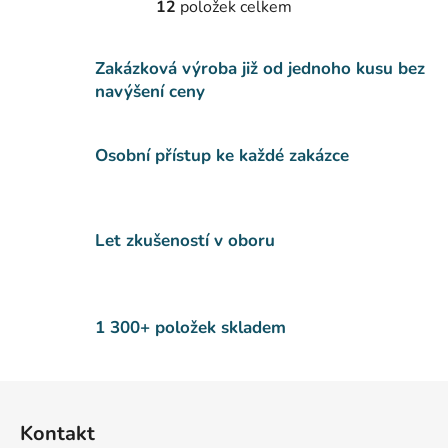
12
položek celkem
O
v
l
Zakázková výroba již od jednoho kusu bez
á
navýšení ceny
d
a
c
Osobní přístup ke každé zakázce
í
p
r
v
Let zkušeností v oboru
k
y
v
ý
1 300+ položek skladem
p
i
s
Z
u
á
Kontakt
p