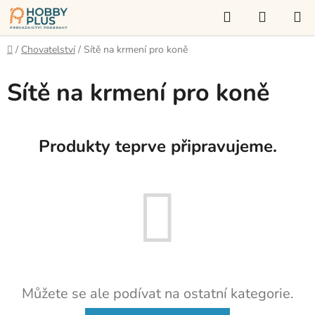
Přejít
Hledat
NÁKUP
na
KOŠÍK
obsah
Domů
/
Chovatelství
/
Sítě na krmení pro koně
Sítě na krmení pro koně
Produkty teprve připravujeme.
Můžete se ale podívat na ostatní kategorie.