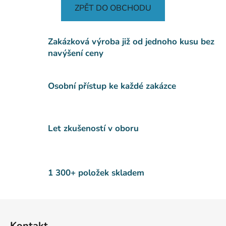
ZPĚT DO OBCHODU
Zakázková výroba již od jednoho kusu bez
navýšení ceny
Osobní přístup ke každé zakázce
Let zkušeností v oboru
1 300+ položek skladem
Z
á
Kontakt