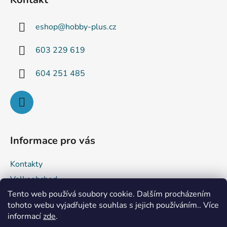
p
a
eshop
@
hobby-plus.cz
t
í
603 229 619
604 251 485
Informace pro vás
Kontakty
Velkoobchod
Tento web používá soubory cookie. Dalším procházením
Obchodní podmínky
tohoto webu vyjadřujete souhlas s jejich používáním.. Více
Podmínky ochrany osobních údajů
informací
zde
.
Reklamace a vrácení zboží