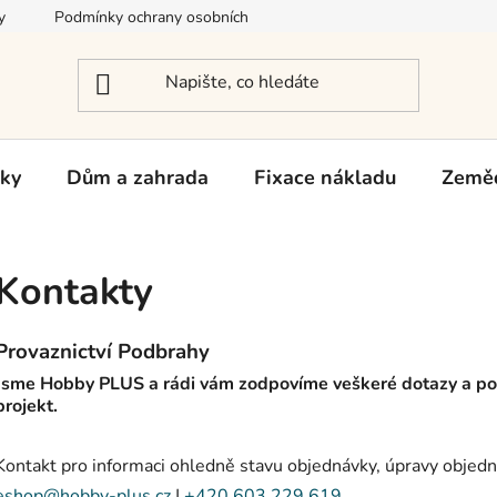
y
Podmínky ochrany osobních údajů
Reklamace a vrácení zb
rky
Dům a zahrada
Fixace nákladu
Zeměd
Kontakty
Provaznictví Podbrahy
Jsme Hobby PLUS a rádi vám zodpovíme veškeré dotazy a p
projekt.
Kontakt pro informaci ohledně stavu objednávky, úpravy objed
eshop@hobby-plus.cz
|
+420 603 229 619