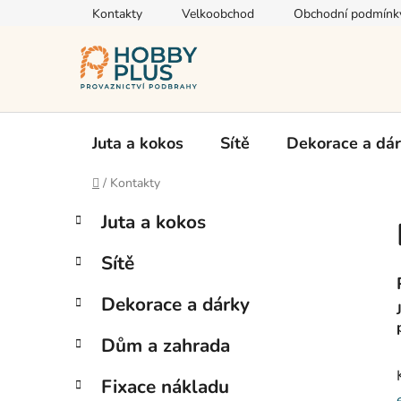
Přejít
Kontakty
Velkoobchod
Obchodní podmínk
na
obsah
Juta a kokos
Sítě
Dekorace a dá
Domů
/
Kontakty
P
K
Přeskočit
Juta a kokos
a
kategorie
o
t
s
Sítě
e
t
g
r
Dekorace a dárky
o
a
r
Dům a zahrada
i
n
e
n
Fixace nákladu
í