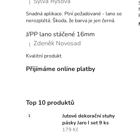
Sylva Rysová
|
Hodnocení produktu je 5 z 5 hvězdiček.
Snadná aplikace. Plní požadované - lano se
nerozplétá. Škoda, že barva je jen černá.
J/PP lano stáčené 16mm
Zdeněk Novosad
|
Hodnocení produktu je 5 z 5 hvězdiček.
Kvalitní produkt
Přijímáme online platby
Top 10 produktů
Jutové dekorační stuhy
pásky Jaro I set 9 ks
179 Kč