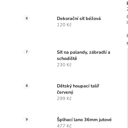
Dekorační síť béžová
120 Kč
Síť na palandy, zábradlí a
schodiště
230 Kč
Dětský houpací talíř
červený
299 Kč
Šplhací lano 36mm jutové
477 Kč