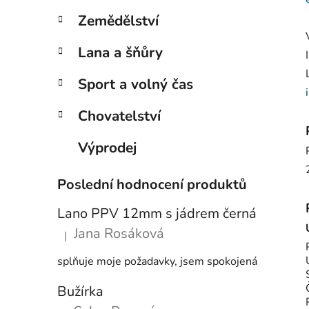
p
Zemědělství
a
n
Lana a šňůry
e
Sport a volný čas
l
Chovatelství
Výprodej
Poslední hodnocení produktů
Lano PPV 12mm s jádrem černá
Jana Rosáková
|
Hodnocení produktu je 5 z 5 hvězdiček.
splňuje moje požadavky, jsem spokojená
Bužírka