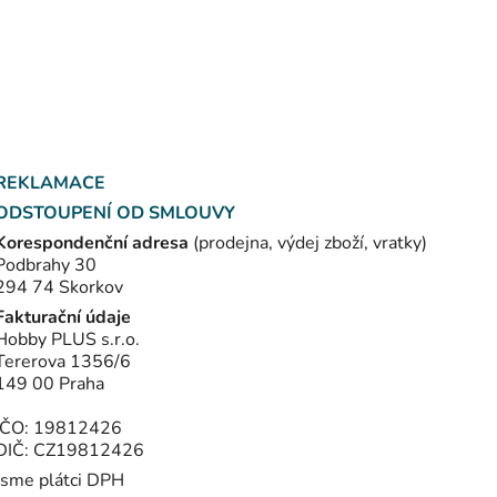
REKLAMACE
ODSTOUPENÍ OD SMLOUVY
Korespondenční adresa
(prodejna, výdej zboží, vratky)
Podbrahy 30
294 74 Skorkov
Fakturační údaje
Hobby PLUS s.r.o.
Tererova 1356/6
149 00 Praha
IČO:
19812426
DIČ: CZ19812426
Jsme plátci DPH