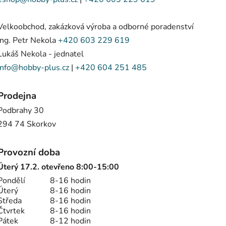
Velkoobchod, zakázková výroba a odborné poradenství
Ing. Petr Nekola
+420 603 229 619
Lukáš Nekola - jednatel
info@hobby-plus.cz
|
+420 604 251 485
Prodejna
Podbrahy 30
294 74 Skorkov
Provozní doba
Úterý 17.2. otevřeno 8:00-15:00
Pondělí
8-16 hodin
Úterý
8-16 hodin
Středa
8-16 hodin
Čtvrtek
8-16 hodin
Pátek
8-12 hodin