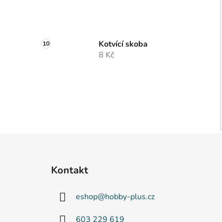
Kotvící skoba
8 Kč
Z
á
Kontakt
p
a
eshop
@
hobby-plus.cz
t
í
603 229 619