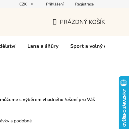
CZK
Přihlášení
Registrace
oží
PRÁZDNÝ KOŠÍK
NÁKUPNÍ
KOŠÍK
ělství
Lana a šňůry
Sport a volný čas
Ch
omůžeme s výběrem vhodného řešení pro Váš
návky a podobné