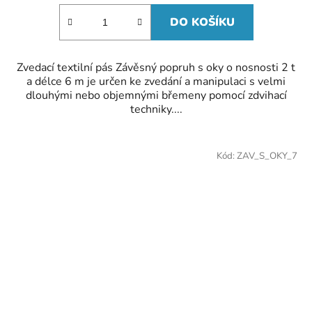
DO KOŠÍKU
Zvedací textilní pás Závěsný popruh s oky o nosnosti 2 t
a délce 6 m je určen ke zvedání a manipulaci s velmi
dlouhými nebo objemnými břemeny pomocí zdvihací
techniky....
Kód:
ZAV_S_OKY_7