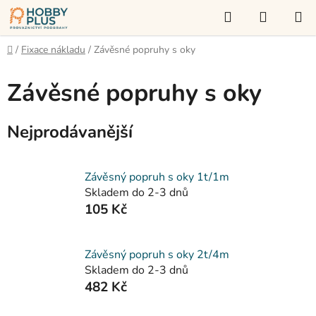
Přejít
Hledat
NÁKUP
na
KOŠÍK
obsah
Domů
/
Fixace nákladu
/
Závěsné popruhy s oky
Závěsné popruhy s oky
Nejprodávanější
Závěsný popruh s oky 1t/1m
Skladem do 2-3 dnů
105 Kč
Závěsný popruh s oky 2t/4m
Skladem do 2-3 dnů
482 Kč