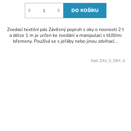
DO KOŠÍKU
Zvedací textilní pás Závěsný popruh s oky o nosnosti 2 t
a délce 1 m je určen ke zvedání a manipulaci s těžšími
břemeny. Používá se s jeřáby nebo jinou zdvihací...
Kód:
ZAV_S_OKY_4