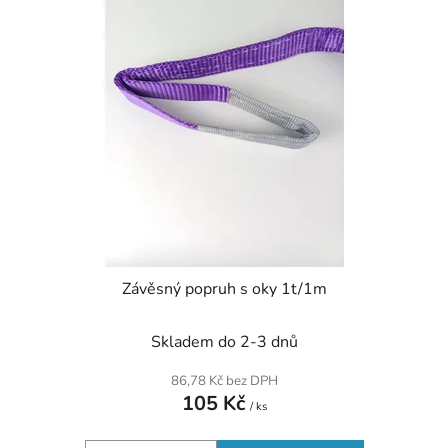
p
o
i
d
s
u
p
k
r
t
o
ů
d
u
k
t
ů
Závěsný popruh s oky 1t/1m
Skladem do 2-3 dnů
86,78 Kč bez DPH
105 Kč
/ ks