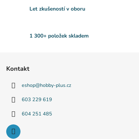
r
v
Let zkušeností v oboru
k
y
v
ý
1 300+ položek skladem
p
i
s
Z
u
á
Kontakt
p
a
eshop
@
hobby-plus.cz
t
í
603 229 619
604 251 485