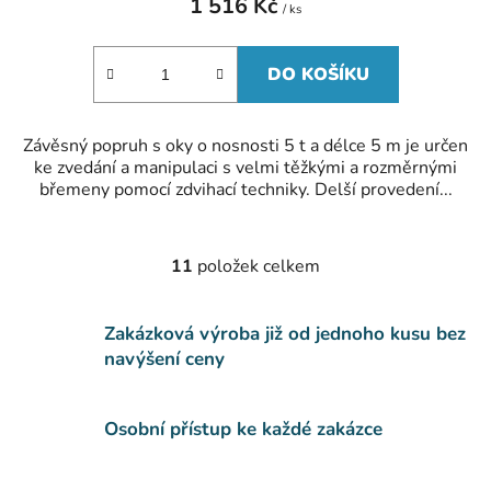
1 516 Kč
/ ks
DO KOŠÍKU
Závěsný popruh s oky o nosnosti 5 t a délce 5 m je určen
ke zvedání a manipulaci s velmi těžkými a rozměrnými
břemeny pomocí zdvihací techniky. Delší provedení...
11
položek celkem
O
v
l
Zakázková výroba již od jednoho kusu bez
á
navýšení ceny
d
a
c
Osobní přístup ke každé zakázce
í
p