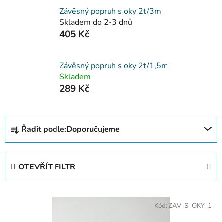
Závěsný popruh s oky 2t/3m
Skladem do 2-3 dnů
405 Kč
Závěsný popruh s oky 2t/1,5m
Skladem
289 Kč
Ř
Řadit podle:
Doporučujeme
a
z
e
OTEVŘÍT FILTR
n
í
V
p
Kód:
ZAV_S_OKY_1
ý
r