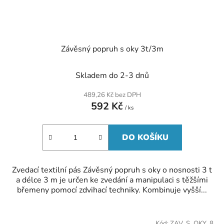
Závěsný popruh s oky 3t/3m
Skladem do 2-3 dnů
489,26 Kč bez DPH
592 Kč
/ ks
DO KOŠÍKU
Zvedací textilní pás Závěsný popruh s oky o nosnosti 3 t
a délce 3 m je určen ke zvedání a manipulaci s těžšími
břemeny pomocí zdvihací techniky. Kombinuje vyšší...
Kód:
ZAV_S_OKY_8