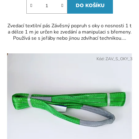
DO KOŠÍKU
Zvedací textilní pás Závěsný popruh s oky o nosnosti 1 t
a délce 1 m je určen ke zvedání a manipulaci s břemeny.
Používá se s jeřáby nebo jinou zdvihací technikou....
Kód:
ZAV_S_OKY_3