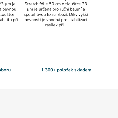
 23 µm je
Stretch fólie 50 cm o tloušťce 23
 a pevnou
µm je určena pro ruční balení a
 tloušťce
spolehlivou fixaci zboží. Díky vyšší
bilitu při
pevnosti je vhodná pro stabilizaci
zásilek při...
 oboru
1 300+ položek skladem