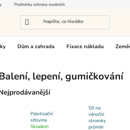
y
Podmínky ochrany osobních údajů
Reklamace a vrácení zb
rky
Dům a zahrada
Fixace nákladu
Zeměd
Balení, lepení, gumičkování
Nejprodávanější
Síť na
Paletizační
vánoční
síťovina
stromky
Skladem
průměr