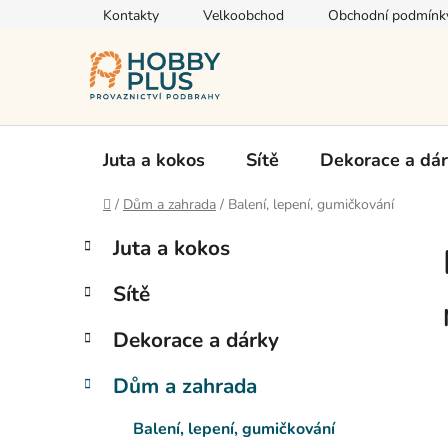
Přejít
Kontakty
Velkoobchod
Obchodní podmínk
na
obsah
Juta a kokos
Sítě
Dekorace a dá
Domů
/
Dům a zahrada
/
Balení, lepení, gumičkování
P
K
Přeskočit
Juta a kokos
a
kategorie
o
t
s
Sítě
e
t
g
r
Dekorace a dárky
o
a
r
Dům a zahrada
i
n
e
n
Balení, lepení, gumičkování
í