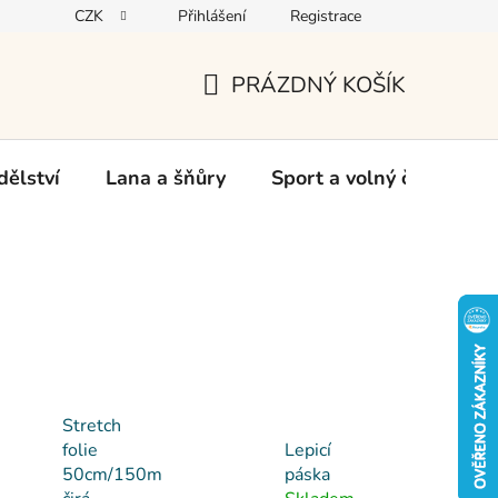
CZK
Přihlášení
Registrace
oží
PRÁZDNÝ KOŠÍK
NÁKUPNÍ
KOŠÍK
ělství
Lana a šňůry
Sport a volný čas
Ch
Stretch
folie
Lepicí
50cm/150m
páska