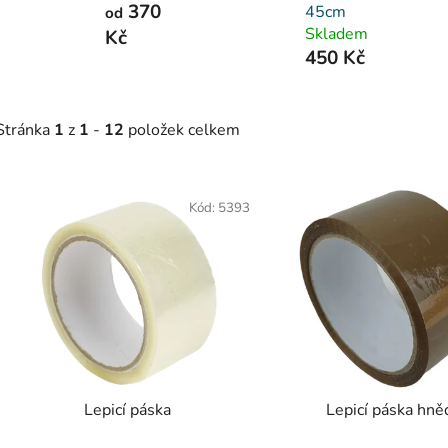
370
45cm
od
Skladem
Kč
450 Kč
Stránka
1
z
1
-
12
položek celkem
V
Kód:
5393
ý
p
s
p
r
o
d
Lepicí páska
Lepicí páska hně
u