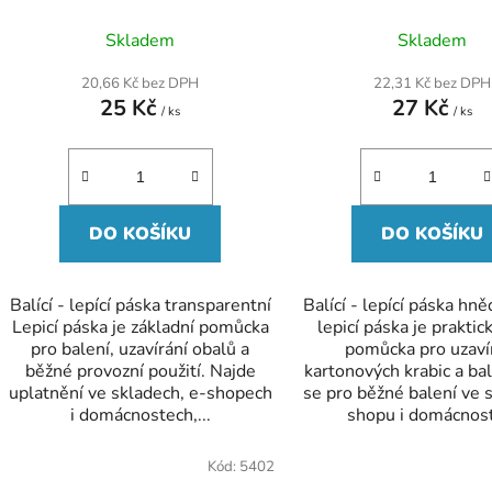
k
t
Skladem
Skladem
ů
20,66 Kč bez DPH
22,31 Kč bez DPH
25 Kč
27 Kč
/ ks
/ ks
DO KOŠÍKU
DO KOŠÍKU
Balící - lepící páska transparentní
Balící - lepící páska hn
Lepicí páska je základní pomůcka
lepicí páska je praktick
pro balení, uzavírání obalů a
pomůcka pro uzaví
běžné provozní použití. Najde
kartonových krabic a bal
uplatnění ve skladech, e-shopech
se pro běžné balení ve s
i domácnostech,...
shopu i domácnosti
Kód:
5402