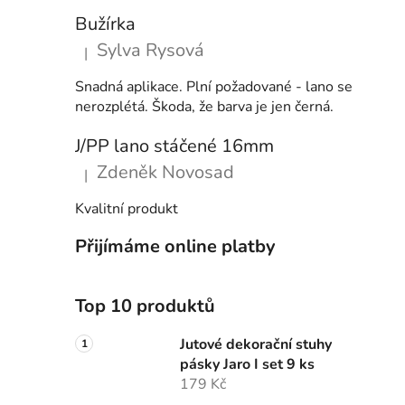
Bužírka
Sylva Rysová
|
Hodnocení produktu je 5 z 5 hvězdiček.
Snadná aplikace. Plní požadované - lano se
nerozplétá. Škoda, že barva je jen černá.
J/PP lano stáčené 16mm
Zdeněk Novosad
|
Hodnocení produktu je 5 z 5 hvězdiček.
Kvalitní produkt
Přijímáme online platby
Top 10 produktů
Jutové dekorační stuhy
pásky Jaro I set 9 ks
179 Kč