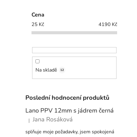
Cena
25
Kč
4190
Kč
Na skladě
12
Poslední hodnocení produktů
Lano PPV 12mm s jádrem černá
Jana Rosáková
|
Hodnocení produktu je 5 z 5 hvězdiček.
splňuje moje požadavky, jsem spokojená