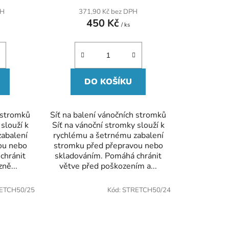
PH
371,90 Kč bez DPH
450 Kč
/ ks
DO KOŠÍKU
h stromků
Síť na balení vánočních stromků
slouží k
Síť na vánoční stromky slouží k
abalení
rychlému a šetrnému zabalení
ou nebo
stromku před přepravou nebo
chránit
skladováním. Pomáhá chránit
zně...
větve před poškozením a...
ETCH50/25
Kód:
STRETCH50/24