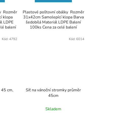
ky Rozměr
Plastové poštovní obálky Rozměr
í klopa
31x42cm Samolepící klopa Barva
ál LDPE
šedobílá Materiál LDPE Balení
lé balení
100ks Cena za celé balení
Kód:
4792
Kód:
6014
y 45 cm,
Síť na vánoční stromky průměr
45cm
Skladem