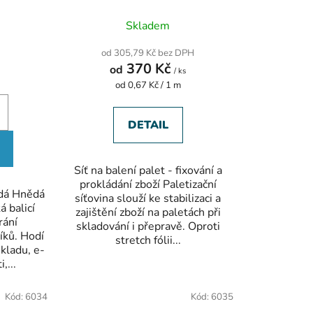
ů
Skladem
od 305,79 Kč bez DPH
370 Kč
od
/ ks
Měrná
od 0,67 Kč / 1 m
cena:
DETAIL
Síť na balení palet - fixování a
prokládání zboží Paletizační
ědá Hnědá
síťovina slouží ke stabilizaci a
á balicí
zajištění zboží na paletách při
rání
skladování i přepravě. Oproti
íků. Hodí
stretch fólii...
kladu, e-
,...
Kód:
6034
Kód:
6035