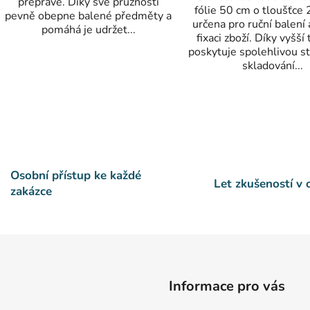
přepravě. Díky své pružnosti
fólie 50 cm o tloušťce
pevně obepne balené předměty a
určena pro ruční balení
pomáhá je udržet...
fixaci zboží. Díky vyšší
poskytuje spolehlivou sta
skladování...
O
v
l
á
d
a
Osobní přístup ke každé
Let zkušeností v
c
zakázce
í
p
r
v
k
y
Informace pro vás
v