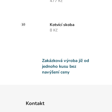
477 Kč
Kotvící skoba
8 Kč
Zakázková výroba již od
jednoho kusu bez
navýšení ceny
Z
á
Kontakt
p