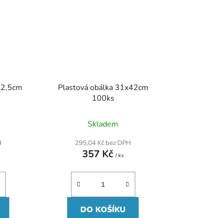
32,5cm
Plastová obálka 31x42cm
100ks
Skladem
H
295,04 Kč bez DPH
357 Kč
/ ks
DO KOŠÍKU