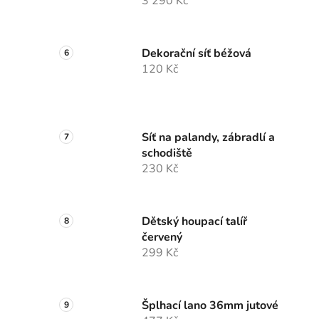
3 290 Kč
Dekorační síť béžová
120 Kč
Síť na palandy, zábradlí a
schodiště
230 Kč
Dětský houpací talíř
červený
299 Kč
Šplhací lano 36mm jutové