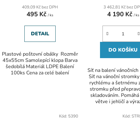
409,09 Kč bez DPH
3 462,81 Kč bez D
495 Kč
4 190 Kč
/ ks
/ ks
DETAIL
DO KOŠÍKU
Plastové poštovní obálky Rozměr
45x55cm Samolepící klopa Barva
šedobílá Materiál LDPE Balení
Síť na balení vánočníc
100ks Cena za celé balení
Síť na vánoční stromky 
rychlému a šetrnému z
stromku před přeprav
skladováním. Pomáhá 
větve i jehličí a výra
Kód:
5390
Kód:
STR