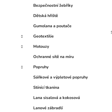
p
Bezpečnostní žebříky
a
Dětská hřiště
n
e
Gumolana a poutače
l
Geotextilie
Motouzy
Ochranné sítě na míru
i
Popruhy
Sáňkové a výpletové popruhy
Stínící tkanina
Lana sisalová a kokosová
Lanové zábradlí