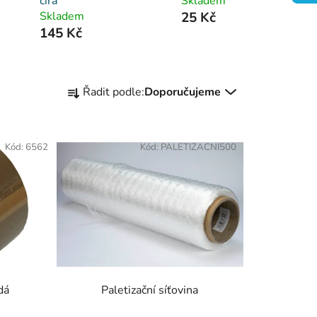
čirá
Skladem
Skladem
25 Kč
145 Kč
Ř
Řadit podle:
Doporučujeme
a
z
e
Kód:
6562
Kód:
PALETIZACNI500
n
í
p
r
o
d
u
k
dá
Paletizační síťovina
t