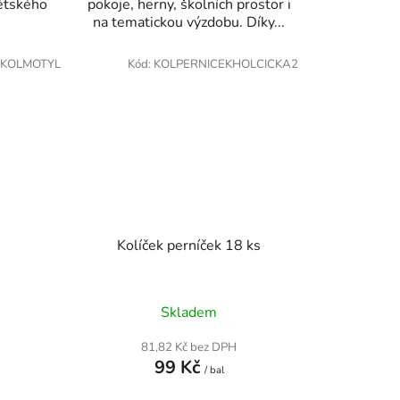
dětského
pokoje, herny, školních prostor i
na tematickou výzdobu. Díky...
KOLMOTYL
Kód:
KOLPERNICEKHOLCICKA2
Kolíček perníček 18 ks
Skladem
81,82 Kč bez DPH
99 Kč
/ bal