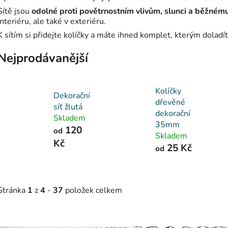
Sítě jsou
odolné proti povětrnostním vlivům, slunci a běžném
interiéru, ale také v exteriéru.
K sítím si přidejte kolíčky a máte ihned komplet, kterým doladíte
Nejprodávanější
Kolíčky
Dekorační
dřevěné
síť žlutá
dekorační
Skladem
35mm
120
od
Skladem
Kč
25 Kč
od
Stránka
1
z
4
-
37
položek celkem
V