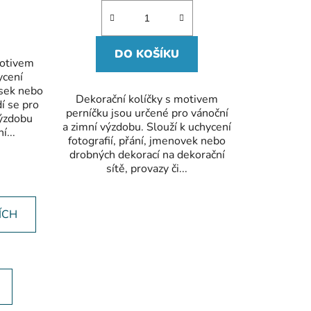
DO KOŠÍKU
motivem
ycení
pisek nebo
Dekorační kolíčky s motivem
í se pro
perníčku jsou určené pro vánoční
 výzdobu
a zimní výzdobu. Slouží k uchycení
í...
fotografií, přání, jmenovek nebo
drobných dekorací na dekorační
sítě, provazy či...
ÍCH