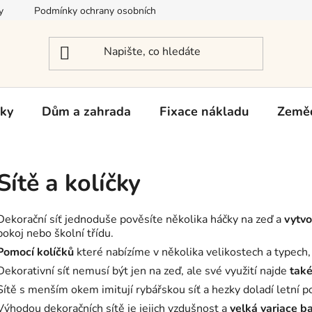
y
Podmínky ochrany osobních údajů
Reklamace a vrácení zb
rky
Dům a zahrada
Fixace nákladu
Zeměd
Sítě a kolíčky
Dekorační síť jednoduše pověsíte několika háčky na zeď a
vytvo
pokoj nebo školní třídu.
Pomocí kolíčků
které nabízíme v několika velikostech a typech
Dekorativní síť nemusí být jen na zeď, ale své využití najde
také
Sítě s menším okem imitují rybářskou síť a hezky doladí letní p
Výhodou dekoračních sítě je jejich vzdušnost a
velká variace b