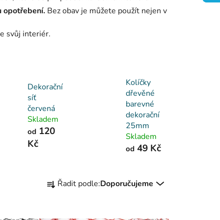
u opotřebení.
Bez obav je můžete použít nejen v
 svůj interiér.
Kolíčky
Dekorační
dřevěné
síť
barevné
červená
dekorační
Skladem
25mm
120
od
Skladem
Kč
49 Kč
od
Ř
Řadit podle:
Doporučujeme
a
z
e