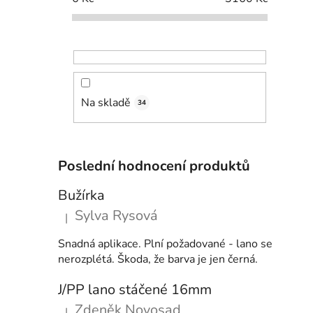
Na skladě
34
Poslední hodnocení produktů
Bužírka
Sylva Rysová
|
Hodnocení produktu je 5 z 5 hvězdiček.
Snadná aplikace. Plní požadované - lano se
nerozplétá. Škoda, že barva je jen černá.
J/PP lano stáčené 16mm
Zdeněk Novosad
|