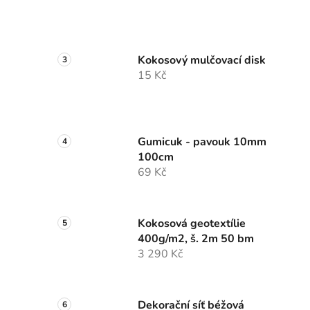
Kokosový mulčovací disk
15 Kč
Gumicuk - pavouk 10mm
100cm
69 Kč
Kokosová geotextílie
400g/m2, š. 2m 50 bm
3 290 Kč
Dekorační síť béžová