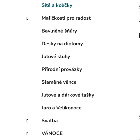
Sítě a kolíčky
p
a
Maličkosti pro radost
n
e
Bavlněné šňůry
l
Desky na diplomy
Jutové stuhy
Přírodní provázky
Slaměné věnce
Jutové a dárkové tašky
Jaro a Velikonoce
Svatba
VÁNOCE