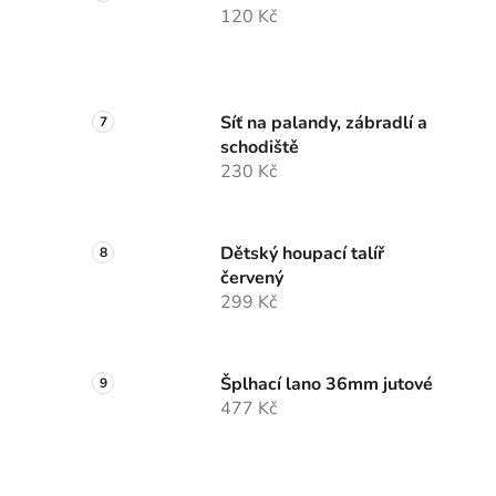
120 Kč
Síť na palandy, zábradlí a
schodiště
230 Kč
Dětský houpací talíř
červený
299 Kč
Šplhací lano 36mm jutové
477 Kč