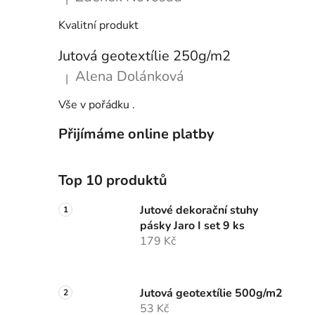
Hodnocení produktu je 5 z 5 hvězdiček.
Kvalitní produkt
Jutová geotextílie 250g/m2
Alena Dolánková
|
Hodnocení produktu je 5 z 5 hvězdiček.
Vše v pořádku .
Přijímáme online platby
Top 10 produktů
Jutové dekorační stuhy
pásky Jaro I set 9 ks
179 Kč
Jutová geotextílie 500g/m2
53 Kč