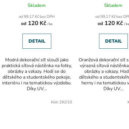
Průměrné
Průměr
Skladem
Skladem
hodnocení
hodnoc
produktu
produk
od 99,17 Kč bez DPH
od 99,17 Kč bez D
je
je
120 Kč
120 Kč
od
5,0
od
5,0
/ ks
/ k
z
z
5
5
hvězdiček.
hvězdič
DETAIL
DETAIL
Modrá dekorační síť slouží jako
Oranžová dekorační síť s
praktická síťová nástěnka na fotky,
výrazná síťová nástěnka 
obrázky a vzkazy. Hodí se do
obrázky a vzkazy. Hod
dětského a studentského pokoje,
dětského a studentskéh
interiéru i na tematickou výzdobu.
herny i na tematickou 
Díky UV...
Díky UV...
Kód:
292/10