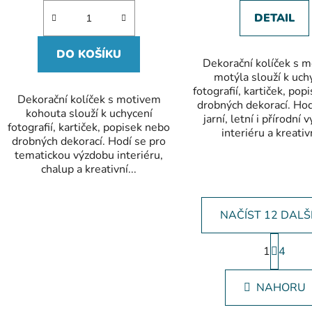
DETAIL
DO KOŠÍKU
Dekorační kolíček s 
motýla slouží k uch
fotografií, kartiček, po
Dekorační kolíček s motivem
drobných dekorací. Hod
kohouta slouží k uchycení
jarní, letní i přírodní
fotografií, kartiček, popisek nebo
interiéru a kreativn
drobných dekorací. Hodí se pro
tematickou výzdobu interiéru,
chalup a kreativní...
NAČÍST 12 DALŠ
S
1
t
4
O
r
v
á
l
NAHORU
n
á
k