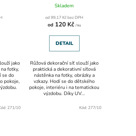
né
Průměrné
Skladem
ení
hodnocení
tu
produktu
PH
od 99,17 Kč bez DPH
je
120 Kč
od
5,0
s
/ ks
z
5
ek.
hvězdiček.
DETAIL
louží jako
Růžová dekorační síť slouží jako
na fotky,
praktická a dekorativní síťová
í se do
nástěnka na fotky, obrázky a
o pokoje,
vzkazy. Hodí se do dětského
výzdobu.
pokoje, interiéru i na tematickou
výzdobu. Díky UV...
Kód:
271/10
Kód:
277/10