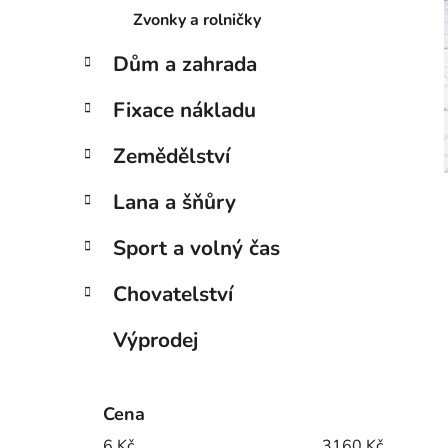
Zvonky a rolničky
i
Dům a zahrada
Fixace nákladu
Zemědělství
Lana a šňůry
Sport a volný čas
Chovatelství
Výprodej
Cena
6
Kč
3160
Kč