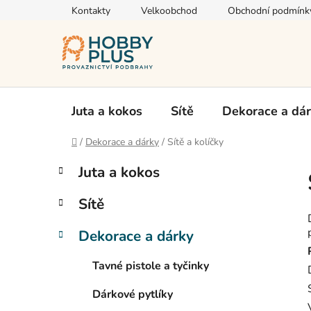
Přejít
Kontakty
Velkoobchod
Obchodní podmínk
na
obsah
Juta a kokos
Sítě
Dekorace a dá
Domů
/
Dekorace a dárky
/
Sítě a kolíčky
P
K
Přeskočit
Juta a kokos
a
kategorie
o
t
s
Sítě
e
t
g
r
Dekorace a dárky
o
a
r
Tavné pistole a tyčinky
i
n
e
n
Dárkové pytlíky
í