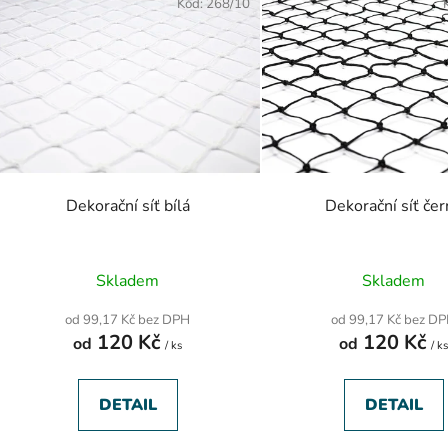
Kód:
268/10
ý
p
s
p
r
o
d
Dekorační síť bílá
Dekorační síť če
u
k
Průměrné
Průměr
t
Skladem
Skladem
hodnocení
hodnoc
ů
produktu
produk
od 99,17 Kč bez DPH
od 99,17 Kč bez D
je
je
120 Kč
120 Kč
od
5,0
od
5,0
/ ks
/ k
z
z
5
5
hvězdiček.
hvězdič
DETAIL
DETAIL