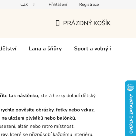
CZK
Přihlášení
Registrace
oží
PRÁZDNÝ KOŠÍK
NÁKUPNÍ
KOŠÍK
ělství
Lana a šňůry
Sport a volný čas
Ch
říte tak nástěnku
, která hezky doladí dětský
,
rychle pověsíte obrázky, fotky nebo vzkaz
.
 na uložení plyšáků nebo balónků
.
osezení, altán nebo retro místnost.
arev
, které se přizpůsobí každému interiéru.