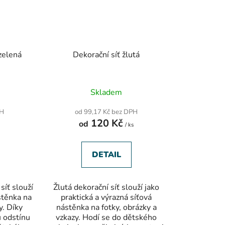
zelená
Dekorační síť žlutá
né
Průměrné
Skladem
ení
hodnocení
tu
produktu
PH
od 99,17 Kč bez DPH
je
120 Kč
od
5,0
s
/ ks
z
5
ek.
hvězdiček.
DETAIL
síť slouží
Žlutá dekorační síť slouží jako
stěnka na
praktická a výrazná síťová
y. Díky
nástěnka na fotky, obrázky a
 odstínu
vzkazy. Hodí se do dětského