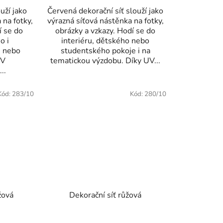
uží jako
Červená dekorační síť slouží jako
 na fotky,
výrazná síťová nástěnka na fotky,
í se do
obrázky a vzkazy. Hodí se do
o i
interiéru, dětského nebo
e nebo
studentského pokoje i na
UV
tematickou výzdobu. Díky UV...
..
Kód:
283/10
Kód:
280/10
žová
Dekorační síť růžová