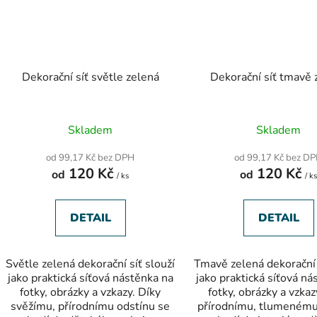
Dekorační síť světle zelená
Dekorační síť tmavě 
Průměrné
Průměr
Skladem
Skladem
hodnocení
hodnoc
produktu
produk
od 99,17 Kč bez DPH
od 99,17 Kč bez D
je
je
120 Kč
120 Kč
od
5,0
od
5,0
/ ks
/ k
z
z
5
5
hvězdiček.
hvězdič
DETAIL
DETAIL
Světle zelená dekorační síť slouží
Tmavě zelená dekorační 
jako praktická síťová nástěnka na
jako praktická síťová ná
fotky, obrázky a vzkazy. Díky
fotky, obrázky a vzkaz
svěžímu, přírodnímu odstínu se
přírodnímu, tlumenému