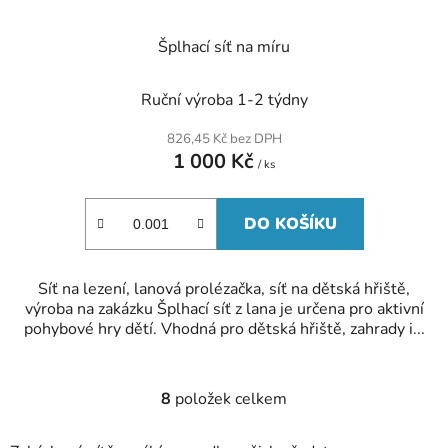
Šplhací síť na míru
Ruční výroba 1-2 týdny
826,45 Kč bez DPH
1 000 Kč
/ ks
DO KOŠÍKU
Síť na lezení, lanová prolézačka, síť na dětská hřiště,
výroba na zakázku Šplhací síť z lana je určena pro aktivní
pohybové hry dětí. Vhodná pro dětská hřiště, zahrady i...
8
položek celkem
O
v