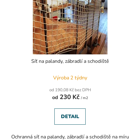
Síť na palandy, zábradlí a schodiště
Průměrné
Výroba 2 týdny
hodnocení
produktu
od 190,08 Kč bez DPH
je
230 Kč
od
5,0
/ m2
z
5
hvězdiček.
DETAIL
Ochranná síť na palandy, zábradlí a schodiště na míru