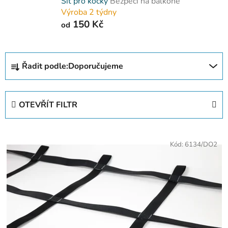
Síť pro kočky
Bezpečí na balkoně
Výroba 2 týdny
150 Kč
od
Ř
Řadit podle:
Doporučujeme
a
z
e
OTEVŘÍT FILTR
n
í
V
p
Kód:
6134/DO2
ý
r
p
o
i
d
s
u
p
k
r
t