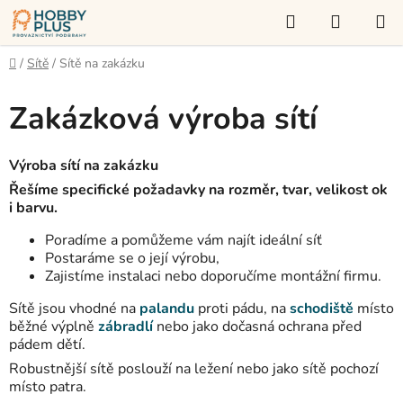
Přejít
Hledat
NÁKUP
na
KOŠÍK
obsah
Domů
/
Sítě
/
Sítě na zakázku
Zakázková výroba sítí
Výroba sítí na zakázku
Řešíme specifické požadavky na rozměr, tvar, velikost ok
i barvu.
Poradíme a pomůžeme vám najít ideální síť
Postaráme se o její výrobu,
Zajistíme instalaci nebo doporučíme montážní firmu.
Sítě jsou vhodné na
palandu
proti pádu, na
schodiště
místo
běžné výplně
zábradlí
nebo jako dočasná ochrana před
pádem dětí.
Robustnější sítě poslouží na ležení nebo jako sítě pochozí
místo patra.