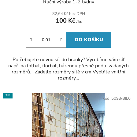
Ruční výroba 1-2 týdny
hodnocení
produktu
82,64 Kč bez DPH
je
100 Kč
5,0
/ ks
z
5
hvězdiček.
DO KOŠÍKU
Potřebujete novou síť do branky? Vyrobíme vám síť
např. na fotbal, florbal, házenou přesně podle zadaných
rozměrů. Zadejte rozměry sítě v cm Vyplňte vnitřní
rozměry...
TIP
Kód:
5093/BIL6