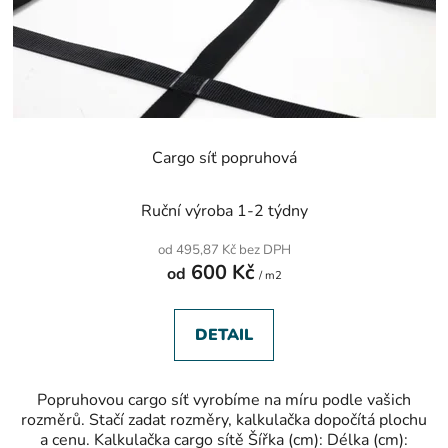
o
ů
d
u
k
t
ů
Cargo síť popruhová
Ruční výroba 1-2 týdny
od 495,87 Kč bez DPH
600 Kč
od
/ m2
DETAIL
Popruhovou cargo síť vyrobíme na míru podle vašich
rozměrů. Stačí zadat rozměry, kalkulačka dopočítá plochu
a cenu. Kalkulačka cargo sítě Šířka (cm): Délka (cm):