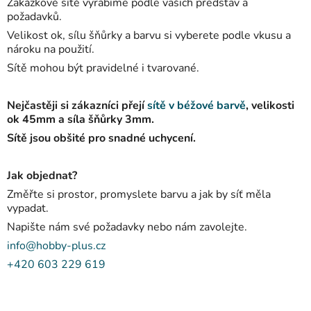
l
Zakázkové sítě vyrábíme podle vašich představ a
á
požadavků.
d
Velikost ok, sílu šňůrky a barvu si vyberete podle vkusu a
a
nároku na použití.
c
Sítě mohou být pravidelné i tvarované.
í
p
Nejčastěji si zákazníci přejí
sítě v béžové barvě
, velikosti
r
ok 45mm a síla šňůrky 3mm.
v
Sítě jsou obšité pro snadné uchycení.
k
y
v
Jak objednat?
ý
Změřte si prostor, promyslete barvu a jak by síť měla
p
vypadat.
i
Napište nám své požadavky nebo nám zavolejte.
s
u
info@hobby-plus.cz
+420 603 229 619