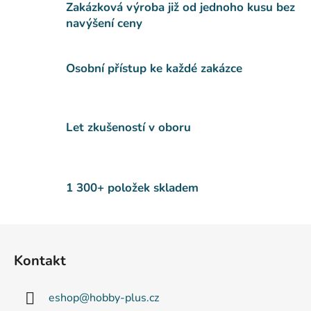
Zakázková výroba již od jednoho kusu bez
navýšení ceny
Osobní přístup ke každé zakázce
Let zkušeností v oboru
1 300+ položek skladem
Z
á
Kontakt
p
a
eshop
@
hobby-plus.cz
t