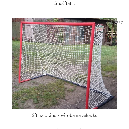
Spočítat...
Kód:
7227
Síť na bránu - výroba na zakázku
Průměrné