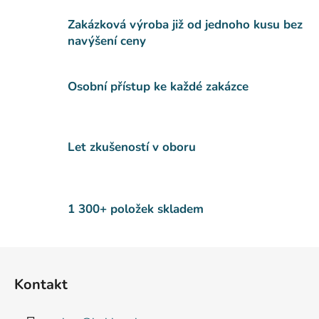
v
l
Zakázková výroba již od jednoho kusu bez
á
navýšení ceny
d
a
c
Osobní přístup ke každé zakázce
í
p
r
v
Let zkušeností v oboru
k
y
v
ý
1 300+ položek skladem
p
i
s
Z
u
á
Kontakt
p
a