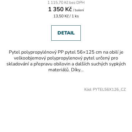
1 115,70 Kč bez DPH
je
1 350 Kč
5,0
/ balení
z
Měrná
13,50 Kč / 1 ks
5
cena:
hvězdiček.
DETAIL
Pytel polypropylénový PP pytel 56×125 cm na obilí je
velkoobjemový polypropylenový pytel určený pro
skladování a přepravu obilovin a dalších suchých sypkých
materiálů. Díky...
Kód:
PYTEL56X126_CZ