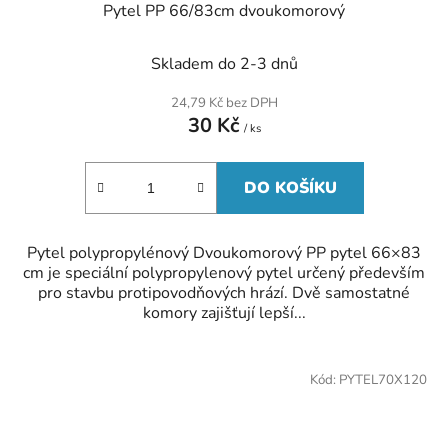
Pytel PP 66/83cm dvoukomorový
Skladem do 2-3 dnů
24,79 Kč bez DPH
30 Kč
/ ks
DO KOŠÍKU
Pytel polypropylénový Dvoukomorový PP pytel 66×83
cm je speciální polypropylenový pytel určený především
pro stavbu protipovodňových hrází. Dvě samostatné
komory zajišťují lepší...
Kód:
PYTEL70X120