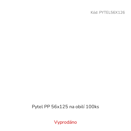
Kód:
PYTEL56X126
Pytel PP 56x125 na obilí 100ks
Průměrné
Vyprodáno
hodnocení
produktu