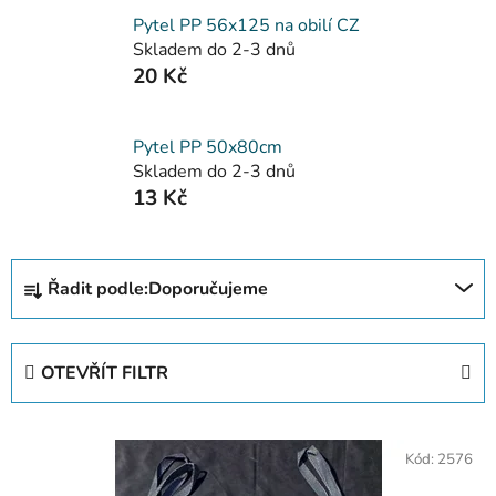
Pytel PP 56x125 na obilí CZ
Skladem do 2-3 dnů
20 Kč
Pytel PP 50x80cm
Skladem do 2-3 dnů
13 Kč
Ř
Řadit podle:
Doporučujeme
a
z
e
OTEVŘÍT FILTR
n
í
V
p
Kód:
2576
ý
r