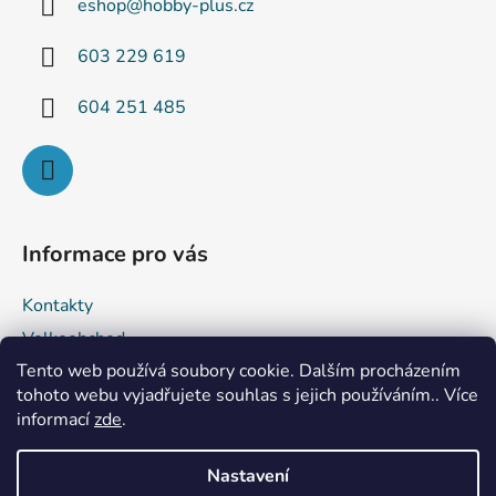
eshop
@
hobby-plus.cz
t
í
603 229 619
604 251 485
Informace pro vás
Kontakty
Velkoobchod
Tento web používá soubory cookie. Dalším procházením
Obchodní podmínky
tohoto webu vyjadřujete souhlas s jejich používáním.. Více
Podmínky ochrany osobních údajů
informací
zde
.
Reklamace a vrácení zboží
Nastavení