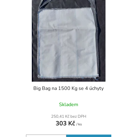
p
o
i
d
s
u
p
k
r
t
o
ů
d
u
k
t
ů
Big Bag na 1500 Kg se 4 úchyty
Skladem
250,41 Kč bez DPH
303 Kč
/ ks