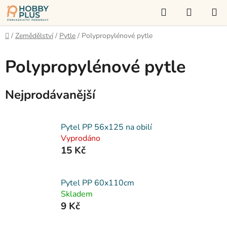
Přejít
Hledat
NÁKUP
na
KOŠÍK
obsah
Domů
/
Zemědělství
/
Pytle
/
Polypropylénové pytle
Polypropylénové pytle
Nejprodávanější
Pytel PP 56x125 na obilí
Vyprodáno
15 Kč
Pytel PP 60x110cm
Skladem
9 Kč