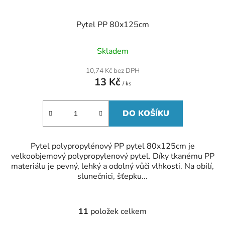
Pytel PP 80x125cm
Skladem
10,74 Kč bez DPH
13 Kč
/ ks
DO KOŠÍKU
Pytel polypropylénový PP pytel 80x125cm je
velkoobjemový polypropylenový pytel. Díky tkanému PP
materiálu je pevný, lehký a odolný vůči vlhkosti. Na obilí,
slunečnici, šťepku...
11
položek celkem
O