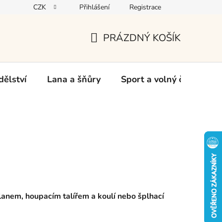
CZK
Přihlášení
Registrace
oží
PRÁZDNÝ KOŠÍK
NÁKUPNÍ
KOŠÍK
ělství
Lana a šňůry
Sport a volný čas
Ch
lanem, houpacím talířem a koulí nebo šplhací