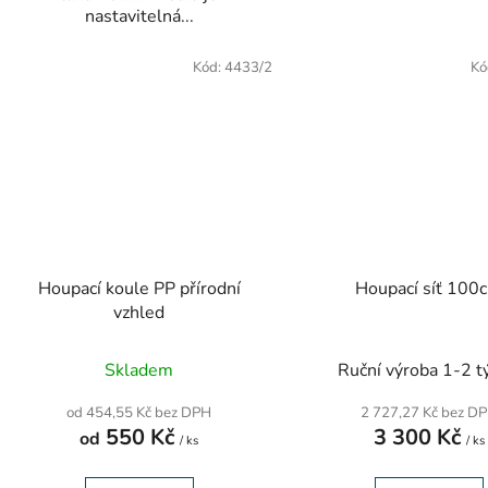
nastavitelná...
Kód:
4433/2
Kó
Houpací koule PP přírodní
Houpací síť 100
vzhled
Skladem
Ruční výroba 1-2 t
od 454,55 Kč bez DPH
2 727,27 Kč bez D
550 Kč
3 300 Kč
od
/ ks
/ ks