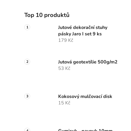
Top 10 produktů
Jutové dekorační stuhy
pásky Jaro I set 9 ks
179 Kč
Jutová geotextílie 500g/m2
53 Kč
Kokosový mulčovací disk
15 Kč