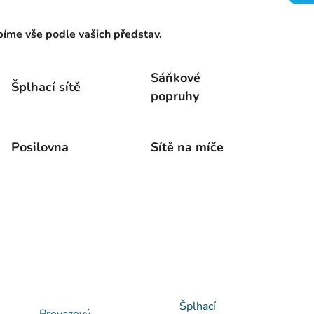
íme vše podle vašich představ.
Sáňkové
Šplhací sítě
popruhy
Posilovna
Sítě na míče
Šplhací
Provazový