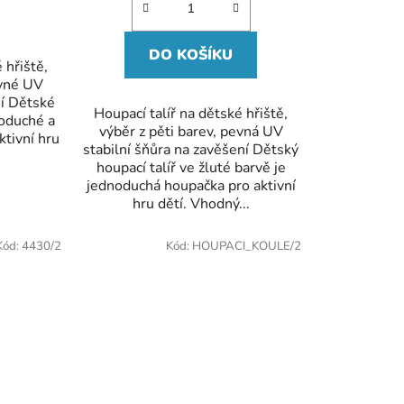
ek.
DO KOŠÍKU
 hřiště,
evné UV
ní Dětské
Houpací talíř na dětské hřiště,
noduché a
výběr z pěti barev, pevná UV
ktivní hru
stabilní šňůra na zavěšení Dětský
houpací talíř ve žluté barvě je
jednoduchá houpačka pro aktivní
hru dětí. Vhodný...
Kód:
4430/2
Kód:
HOUPACI_KOULE/2