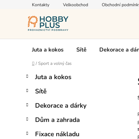
Přejít
Kontakty
Velkoobchod
Obchodní podmínk
na
obsah
Juta a kokos
Sítě
Dekorace a dá
Domů
/
Sport a volný čas
P
K
Přeskočit
Juta a kokos
a
kategorie
o
t
s
Sítě
e
t
g
r
Dekorace a dárky
o
a
r
Dům a zahrada
i
n
e
n
Fixace nákladu
í