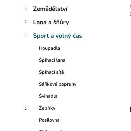
p
Zemědělství
a
n
Lana a šňůry
e
Sport a volný čas
l
Houpadla
Šplhací lana
Šplhací sítě
Sáňkové popruhy
Švihadla
Žebříky
Posilovna