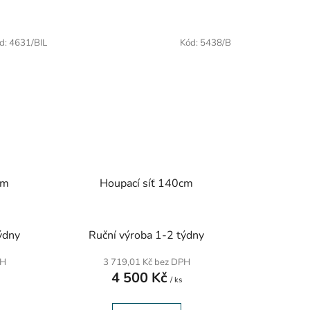
d:
4631/BIL
Kód:
5438/B
cm
Houpací síť 140cm
ýdny
Ruční výroba 1-2 týdny
PH
3 719,01 Kč bez DPH
4 500 Kč
/ ks