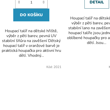
hvězdič
DETAIL
DO KOŠÍKU
Houpací talíř na dětské
výběr z pěti barev, p
stabilní lano na zavěše
Houpací talíř na dětské hřiště,
houpací talíře jsou jed
výběr z pěti barev, pevná UV
oblíbené houpačky pro a
stabilní šňůra na zavěšení Dětský
dětí. Jsou...
houpací talíř v oranžové barvě je
praktická houpačka pro aktivní hru
dětí. Vhodný...
Kód:
2021