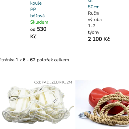
síť
koule
80cm
PP
Ruční
béžová
výroba
Skladem
1-2
530
od
týdny
Kč
2 100 Kč
Stránka
1
z
6
-
62
položek celkem
V
Kód:
PAD_ZEBRIK_2M
ý
p
s
p
r