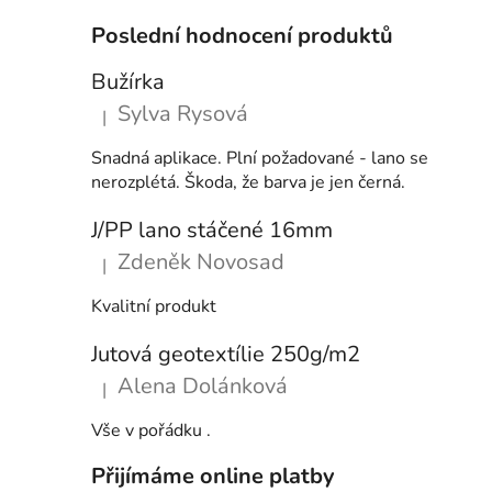
Poslední hodnocení produktů
Bužírka
Sylva Rysová
|
Hodnocení produktu je 5 z 5 hvězdiček.
Snadná aplikace. Plní požadované - lano se
nerozplétá. Škoda, že barva je jen černá.
J/PP lano stáčené 16mm
Zdeněk Novosad
|
Hodnocení produktu je 5 z 5 hvězdiček.
Kvalitní produkt
Jutová geotextílie 250g/m2
Alena Dolánková
|
Hodnocení produktu je 5 z 5 hvězdiček.
Vše v pořádku .
Přijímáme online platby