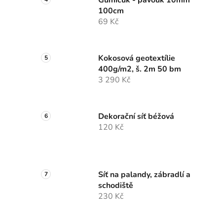
Gumicuk - pavouk 10mm
100cm
69 Kč
Kokosová geotextílie
400g/m2, š. 2m 50 bm
3 290 Kč
Dekorační síť béžová
120 Kč
Síť na palandy, zábradlí a
schodiště
230 Kč