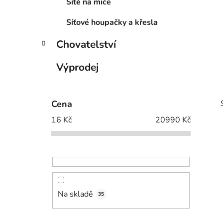
Sítě na míče
Síťové houpačky a křesla
Chovatelství
Výprodej
Cena
16
Kč
20990
Kč
i
Na skladě
35