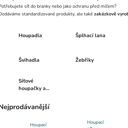
Potřebujete síť do branky nebo jako ochranu před míčem?
Dodáváme standardizované produkty, ale také
zakázkově vyrob
Houpadla
Šplhací lana
Švihadla
Žebříky
Síťové
houpačky a
křesla
Nejprodávanější
Houpací
Houpací