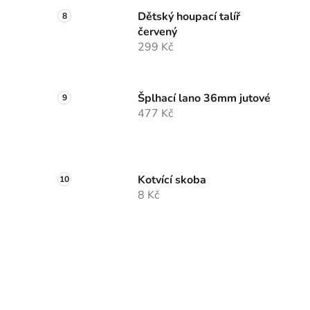
Dětský houpací talíř
červený
299 Kč
Šplhací lano 36mm jutové
477 Kč
Kotvící skoba
8 Kč