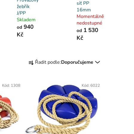
síť PP
žebřík
16mm
J/PP
Momentálně
Skladem
nedostupné
940
od
1 530
od
Kč
Kč
Ř
Řadit podle:
Doporučujeme
a
z
e
Kód:
1308
Kód:
6022
n
í
p
r
o
d