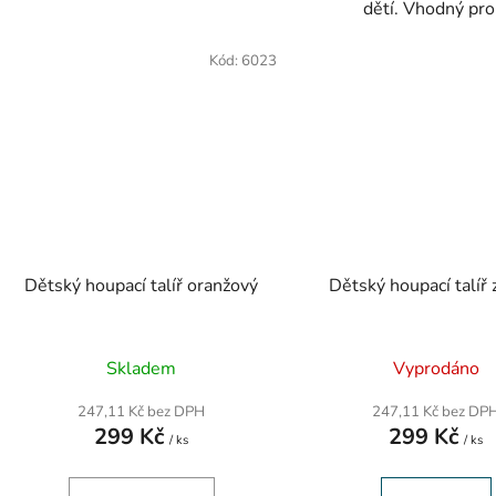
dětí. Vhodný pro.
Kód:
6023
Dětský houpací talíř oranžový
Dětský houpací talíř 
Průměr
Skladem
Vyprodáno
hodnoc
produk
247,11 Kč bez DPH
247,11 Kč bez DP
je
299 Kč
299 Kč
5,0
/ ks
/ ks
z
5