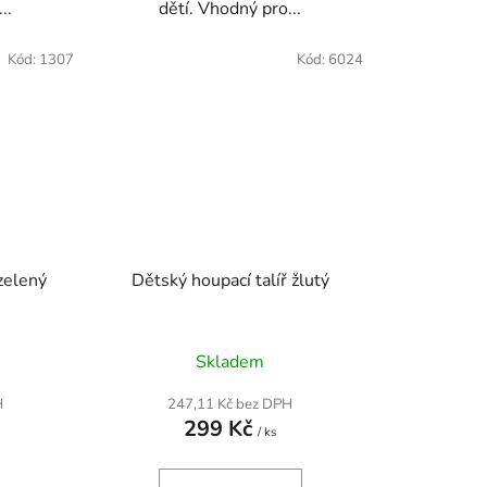
..
dětí. Vhodný pro...
Kód:
1307
Kód:
6024
zelený
Dětský houpací talíř žlutý
né
Skladem
ení
tu
H
247,11 Kč bez DPH
299 Kč
/ ks