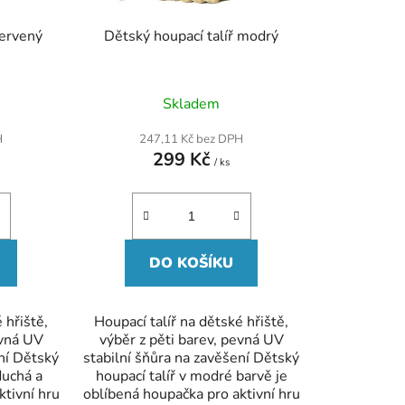
u
k
červený
Dětský houpací talíř modrý
t
ů
Skladem
H
247,11 Kč bez DPH
299 Kč
/ ks
DO KOŠÍKU
 hřiště,
Houpací talíř na dětské hřiště,
evná UV
výběr z pěti barev, pevná UV
ení Dětský
stabilní šňůra na zavěšení Dětský
duchá a
houpací talíř v modré barvě je
ktivní hru
oblíbená houpačka pro aktivní hru