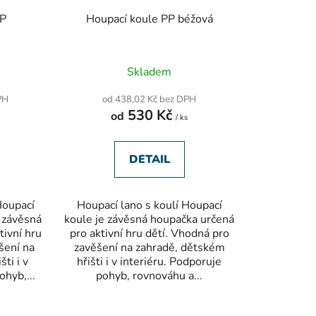
PP
Houpací koule PP béžová
Skladem
PH
od 438,02 Kč bez DPH
530 Kč
od
s
/ ks
DETAIL
Houpací
Houpací lano s koulí Houpací
e závěsná
koule je závěsná houpačka určená
tivní hru
pro aktivní hru dětí. Vhodná pro
šení na
zavěšení na zahradě, dětském
ti i v
hřišti i v interiéru. Podporuje
ohyb,...
pohyb, rovnováhu a...