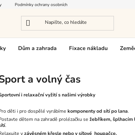
y
Podmínky ochrany osobních údajů
Reklamace a vrácení zb
rky
Dům a zahrada
Fixace nákladu
Zeměd
Sport a volný čas
Sportovní i relaxační vyžití s našimi výrobky
Pro děti i pro dospělé vyrábíme
komponenty od sítí po lana
.
Postavte dětem na zahradě prolézačku se
žebříkem, šplhacím 
sítí
.
Relaxujte v
závěsném křesle nebo v síťové houpačce.