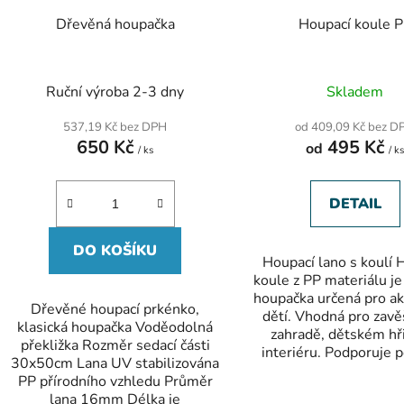
Dřevěná houpačka
Houpací koule 
Ruční výroba 2-3 dny
Skladem
537,19 Kč bez DPH
od 409,09 Kč bez D
650 Kč
495 Kč
od
/ ks
/ k
DETAIL
DO KOŠÍKU
Houpací lano s koulí 
koule z PP materiálu j
houpačka určená pro ak
Dřevěné houpací prkénko,
dětí. Vhodná pro zavě
klasická houpačka Voděodolná
zahradě, dětském hřiš
překližka Rozměr sedací části
interiéru. Podporuje p
30x50cm Lana UV stabilizována
PP přírodního vzhledu Průměr
lana 16mm Délka je