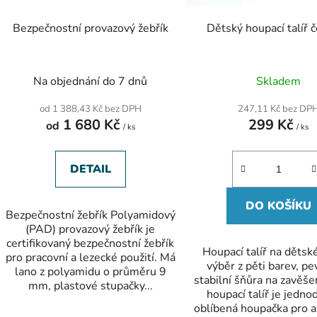
o
d
Bezpečnostní provazový žebřík
Dětský houpací talíř 
u
k
t
Na objednání do 7 dnů
Skladem
ů
od 1 388,43 Kč bez DPH
247,11 Kč bez DP
1 680 Kč
299 Kč
od
/ ks
/ ks
DETAIL
DO KOŠÍKU
Bezpečnostní žebřík Polyamidový
(PAD) provazový žebřík je
certifikovaný bezpečnostní žebřík
Houpací talíř na dětské
pro pracovní a lezecké použití. Má
výběr z pěti barev, p
lano z polyamidu o průměru 9
stabilní šňůra na zavěš
mm, plastové stupačky...
houpací talíř je jedno
oblíbená houpačka pro a