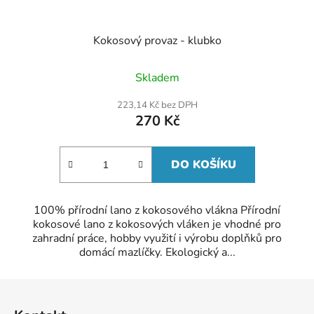
Kokosový provaz - klubko
Průměrné
Skladem
hodnocení
produktu
223,14 Kč bez DPH
je
270 Kč
5,0
z
5
hvězdiček.
DO KOŠÍKU
100% přírodní lano z kokosového vlákna Přírodní
kokosové lano z kokosových vláken je vhodné pro
zahradní práce, hobby využití i výrobu doplňků pro
domácí mazlíčky. Ekologický a...
Z
á