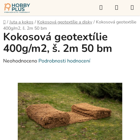
Přejít
Hledat
NÁKUP
na
KOŠÍK
obsah
Domů
/
Juta a kokos
/
Kokosová geotextílie a disky
/
Kokosová geotextílie
400g/m2, š. 2m 50 bm
Kokosová geotextílie
400g/m2, š. 2m 50 bm
Průměrné
Neohodnoceno
Podrobnosti hodnocení
hodnocení
produktu
je
0,0
z
5
hvězdiček.