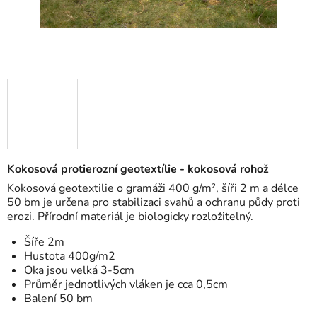
Kokosová protierozní geotextílie - kokosová rohož
Kokosová geotextilie o gramáži 400 g/m², šíři 2 m a délce
50 bm je určena pro stabilizaci svahů a ochranu půdy proti
erozi. Přírodní materiál je biologicky rozložitelný.
Šíře 2m
Hustota 400g/m2
Oka jsou velká 3-5cm
Průměr jednotlivých vláken je cca 0,5cm
Balení 50 bm