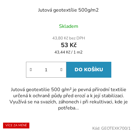
Jutová geotextílie 500g/m2
Průměrné
Skladem
hodnocení
produktu
43,80 Kč bez DPH
je
53 Kč
5,0
z
Měrná
43,44 Kč / 1 m2
5
cena:
hvězdiček.
DO KOŠÍKU
Jutová geotextilie 500 g/m² je pevná přírodní textilie
určená k ochraně půdy před erozí a k její stabilizaci.
Využívá se na svazích, záhonech i při rekultivaci, kde je
potřeba...
VÍCE ZA MÉNĚ
Kód:
GEOTEXK700/1