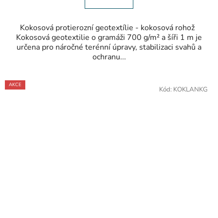
Kokosová protierozní geotextílie - kokosová rohož
Kokosová geotextilie o gramáži 700 g/m² a šíři 1 m je
určena pro náročné terénní úpravy, stabilizaci svahů a
ochranu...
AKCE
Kód:
KOKLANKG