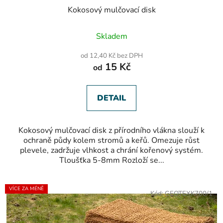
Kokosový mulčovací disk
Průměrné
Skladem
hodnocení
produktu
od 12,40 Kč bez DPH
je
15 Kč
od
5,0
z
5
hvězdiček.
DETAIL
Kokosový mulčovací disk z přírodního vlákna slouží k
ochraně půdy kolem stromů a keřů. Omezuje růst
plevele, zadržuje vlhkost a chrání kořenový systém.
Tloušťka 5-8mm Rozloží se...
VÍCE ZA MÉNĚ
Kód:
GEOTEXK700/1