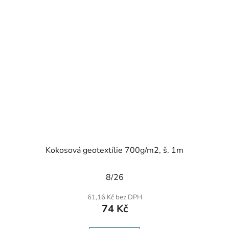
Kokosová geotextílie 700g/m2, š. 1m
Průměrné
8/26
hodnocení
produktu
61,16 Kč bez DPH
je
74 Kč
5,0
z