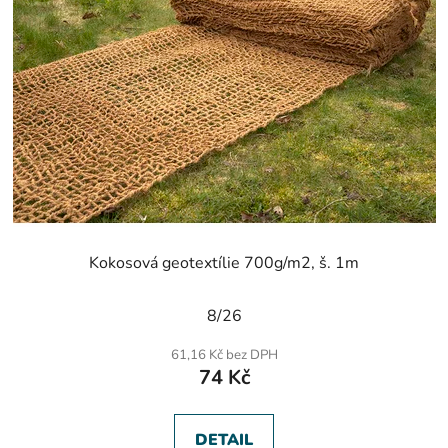
Kokosová geotextílie 700g/m2, š. 1m
Průměrné
8/26
hodnocení
produktu
61,16 Kč bez DPH
je
74 Kč
5,0
z
5
hvězdiček.
DETAIL