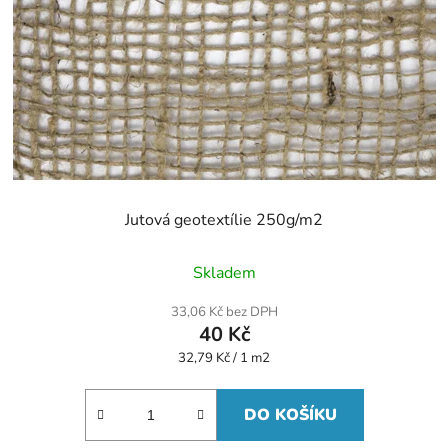
Jutová geotextílie 250g/m2
Průměrné
Skladem
hodnocení
produktu
33,06 Kč bez DPH
je
40 Kč
5,0
z
Měrná
32,79 Kč / 1 m2
5
cena:
hvězdiček.
DO KOŠÍKU