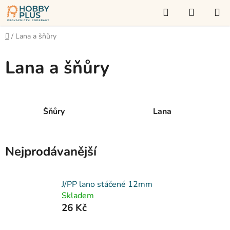
Přejít
Hledat
NÁKUP
na
KOŠÍK
obsah
Domů
/
Lana a šňůry
Lana a šňůry
Šňůry
Lana
Nejprodávanější
J/PP lano stáčené 12mm
Skladem
26 Kč