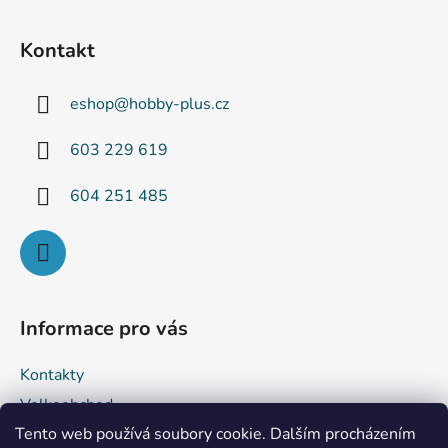
Z
á
Kontakt
p
a
eshop
@
hobby-plus.cz
t
í
603 229 619
604 251 485
Informace pro vás
Kontakty
Velkoobchod
Tento web používá soubory cookie. Dalším procházením
Obchodní podmínky