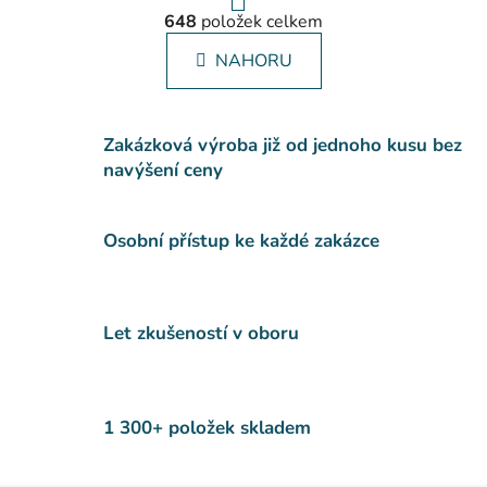
O
r
648
položek celkem
á
v
n
l
NAHORU
k
á
o
d
v
a
á
c
Zakázková výroba již od jednoho kusu bez
n
í
í
navýšení ceny
p
r
v
Osobní přístup ke každé zakázce
k
y
v
Let zkušeností v oboru
ý
p
i
s
1 300+ položek skladem
u