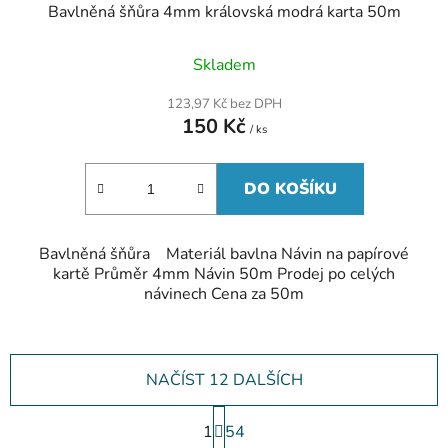
Bavlněná šňůra 4mm královská modrá karta 50m
Skladem
123,97 Kč bez DPH
150 Kč
/ ks
DO KOŠÍKU
Bavlněná šňůra Materiál bavlna Návin na papírové
kartě Průměr 4mm Návin 50m Prodej po celých
návinech Cena za 50m
NAČÍST 12 DALŠÍCH
S
1
t
54