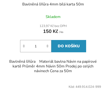
Bavlněná šňůra 4mm bílá karta 50m
Průměrné
Skladem
hodnocení
produktu
123,97 Kč bez DPH
je
150 Kč
5,0
/ ks
z
5
hvězdiček.
DO KOŠÍKU
Bavlněná šňůra Materiál bavlna Návin na papírové
kartě Průměr 4mm Návin 50m Prodej po celých
návinech Cena za 50m
Kód:
449.914.024-999