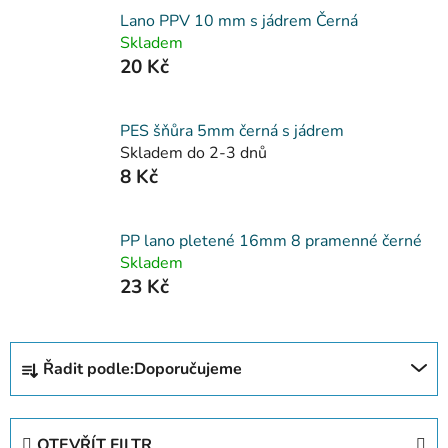
Lano PPV 10 mm s jádrem Černá
Skladem
20 Kč
PES šňůra 5mm černá s jádrem
Skladem do 2-3 dnů
8 Kč
PP lano pletené 16mm 8 pramenné černé
Skladem
23 Kč
Ř
Řadit podle:
Doporučujeme
a
z
e
OTEVŘÍT FILTR