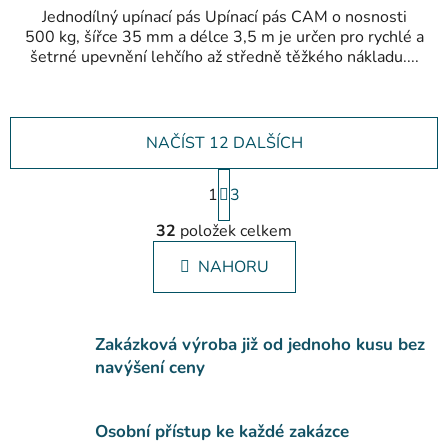
Jednodílný upínací pás Upínací pás CAM o nosnosti
500 kg, šířce 35 mm a délce 3,5 m je určen pro rychlé a
šetrné upevnění lehčího až středně těžkého nákladu....
NAČÍST 12 DALŠÍCH
S
1
t
3
O
r
32
položek celkem
á
v
n
l
NAHORU
k
á
o
d
v
a
á
c
Zakázková výroba již od jednoho kusu bez
n
í
í
navýšení ceny
p
r
v
Osobní přístup ke každé zakázce