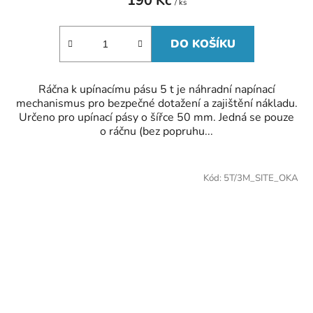
190 Kč
/ ks
DO KOŠÍKU
Ráčna k upínacímu pásu 5 t je náhradní napínací
mechanismus pro bezpečné dotažení a zajištění nákladu.
Určeno pro upínací pásy o šířce 50 mm. Jedná se pouze
o ráčnu (bez popruhu...
Kód:
5T/3M_SITE_OKA