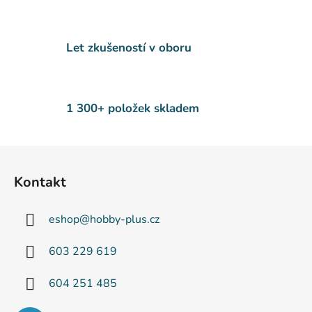
k
y
v
Let zkušeností v oboru
ý
p
i
s
1 300+ položek skladem
u
Z
á
Kontakt
p
a
eshop
@
hobby-plus.cz
t
í
603 229 619
604 251 485