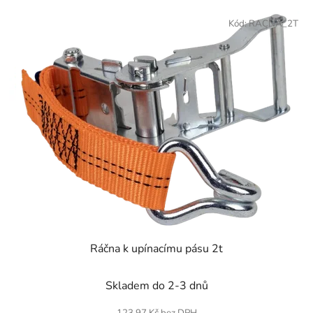
Kód:
RACNA_2T
Ráčna k upínacímu pásu 2t
Skladem do 2-3 dnů
123,97 Kč bez DPH