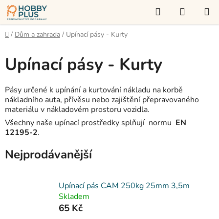
Přejít
Hledat
NÁKUP
na
KOŠÍK
obsah
Domů
/
Dům a zahrada
/
Upínací pásy - Kurty
Upínací pásy - Kurty
Pásy určené k upínání a kurtování nákladu na korbě
nákladního auta, přívěsu nebo zajištění přepravovaného
materiálu v nákladovém prostoru vozidla.
Všechny naše upínací prostředky splňují
normu
EN
12195-2
.
Nejprodávanější
Upínací pás CAM 250kg 25mm 3,5m
Skladem
65 Kč