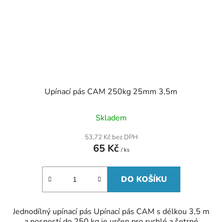
Upínací pás CAM 250kg 25mm 3,5m
Skladem
53,72 Kč bez DPH
65 Kč
/ ks
DO KOŠÍKU
Jednodílný upínací pás Upínací pás CAM s délkou 3,5 m
a nosností do 250 kg je určen pro rychlé a šetrné