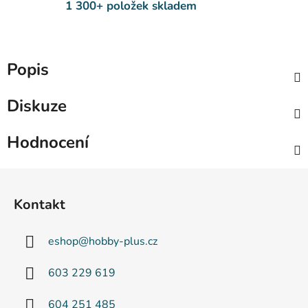
1 300+ položek skladem
Popis
Diskuze
Hodnocení
Z
á
Kontakt
p
a
eshop
@
hobby-plus.cz
t
í
603 229 619
604 251 485