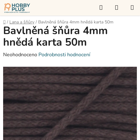
Přejít
Hledat
NÁKUP
na
KOŠÍK
obsah
Domů
/
Lana a šňůry
/
Bavlněná šňůra 4mm hnědá karta 50m
Bavlněná šňůra 4mm
hnědá karta 50m
Průměrné
Neohodnoceno
Podrobnosti hodnocení
hodnocení
produktu
je
0,0
z
5
hvězdiček.