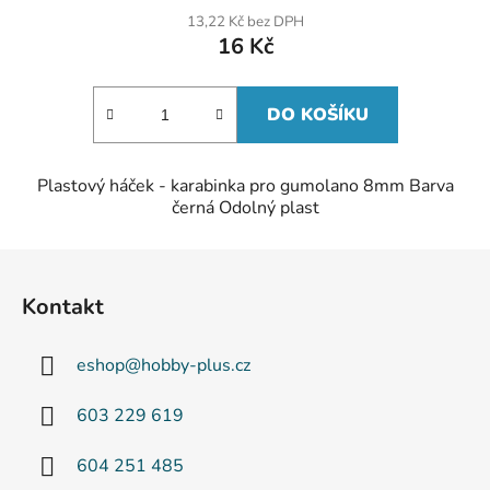
13,22 Kč bez DPH
16 Kč
DO KOŠÍKU
Plastový háček - karabinka pro gumolano 8mm Barva
černá Odolný plast
Z
á
Kontakt
p
a
eshop
@
hobby-plus.cz
t
í
603 229 619
604 251 485