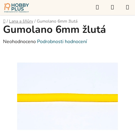
Přejít
Hledat
NÁKUP
na
KOŠÍK
obsah
Domů
/
Lana a šňůry
/
Gumolano 6mm žlutá
Gumolano 6mm žlutá
Průměrné
Neohodnoceno
Podrobnosti hodnocení
hodnocení
produktu
je
0,0
z
5
hvězdiček.