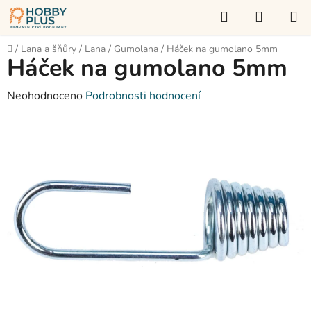
Přejít
Hledat
NÁKUP
na
KOŠÍK
obsah
Domů
/
Lana a šňůry
/
Lana
/
Gumolana
/
Háček na gumolano 5mm
Háček na gumolano 5mm
Průměrné
Neohodnoceno
Podrobnosti hodnocení
hodnocení
produktu
je
0,0
z
5
hvězdiček.