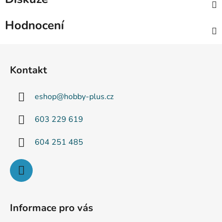
Hodnocení
Z
á
Kontakt
p
a
eshop
@
hobby-plus.cz
t
í
603 229 619
604 251 485
Informace pro vás