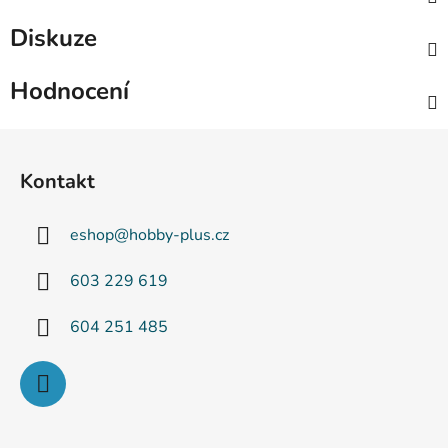
Diskuze
Hodnocení
Z
á
Kontakt
p
a
eshop
@
hobby-plus.cz
t
í
603 229 619
604 251 485