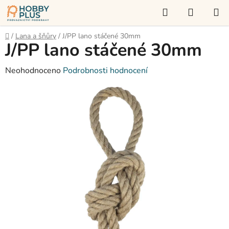
Přejít
Hledat
NÁKUP
na
KOŠÍK
obsah
Domů
/
Lana a šňůry
/
J/PP lano stáčené 30mm
J/PP lano stáčené 30mm
Průměrné
Neohodnoceno
Podrobnosti hodnocení
hodnocení
produktu
je
0,0
z
5
hvězdiček.