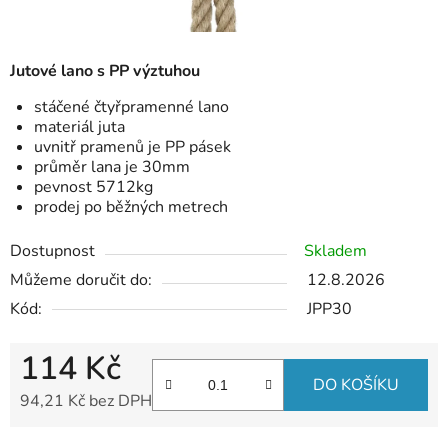
Jutové lano s PP výztuhou
stáčené čtyřpramenné lano
materiál juta
uvnitř pramenů je PP pásek
průměr lana je 30mm
pevnost 5712kg
prodej po běžných metrech
Dostupnost
Skladem
Můžeme doručit do:
12.8.2026
Kód:
JPP30
114 Kč
DO KOŠÍKU
94,21 Kč bez DPH
Měrná cena: