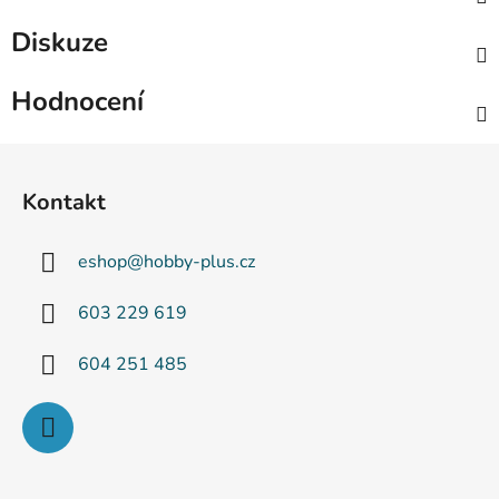
Diskuze
Hodnocení
Z
á
Kontakt
p
a
eshop
@
hobby-plus.cz
t
í
603 229 619
604 251 485