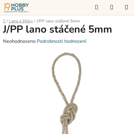
Přejít
Hledat
NÁKUP
na
KOŠÍK
obsah
Domů
/
Lana a šňůry
/
J/PP lano stáčené 5mm
J/PP lano stáčené 5mm
Průměrné
Neohodnoceno
Podrobnosti hodnocení
hodnocení
produktu
je
0,0
z
5
hvězdiček.