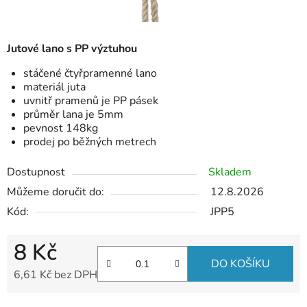
Jutové lano s PP výztuhou
stáčené čtyřpramenné lano
materiál juta
uvnitř pramenů je PP pásek
průměr lana je 5mm
pevnost 148kg
prodej po běžných metrech
Dostupnost
Skladem
Můžeme doručit do:
12.8.2026
Kód:
JPP5
8 Kč
DO KOŠÍKU
6,61 Kč bez DPH
Měrná cena: