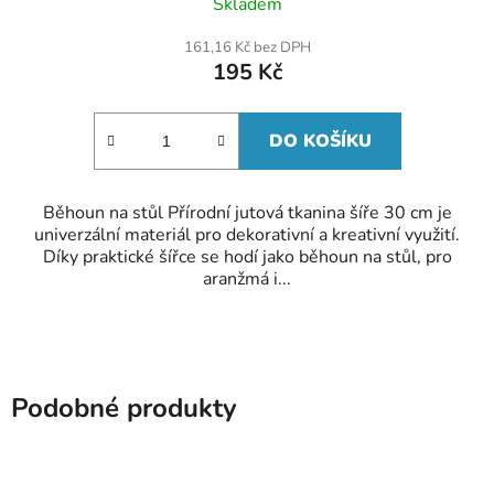
Skladem
hodnocení
produktu
161,16 Kč bez DPH
je
195 Kč
5,0
z
5
hvězdiček.
DO KOŠÍKU
Běhoun na stůl Přírodní jutová tkanina šíře 30 cm je
univerzální materiál pro dekorativní a kreativní využití.
Díky praktické šířce se hodí jako běhoun na stůl, pro
aranžmá i...
Podobné produkty