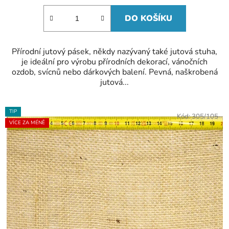
DO KOŠÍKU
Přírodní jutový pásek, někdy nazývaný také jutová stuha,
je ideální pro výrobu přírodních dekorací, vánočních
ozdob, svícnů nebo dárkových balení. Pevná, naškrobená
jutová...
TIP
Kód:
305/105
VÍCE ZA MÉNĚ