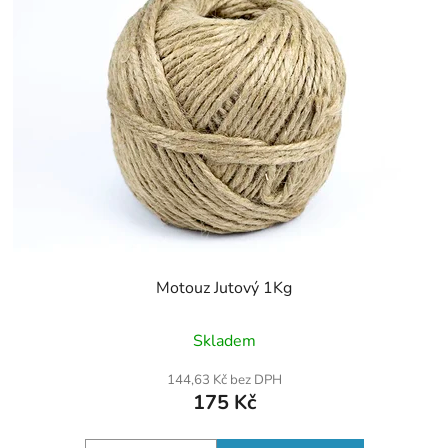
Motouz Jutový 1Kg
Průměrné
Skladem
hodnocení
produktu
144,63 Kč bez DPH
je
175 Kč
5,0
z
5