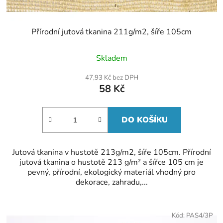
Přírodní jutová tkanina 211g/m2, šíře 105cm
Průměrné
Skladem
hodnocení
produktu
47,93 Kč bez DPH
je
58 Kč
5,0
z
5
hvězdiček.
DO KOŠÍKU
Jutová tkanina v hustotě 213g/m2, šíře 105cm. Přírodní
jutová tkanina o hustotě 213 g/m² a šířce 105 cm je
pevný, přírodní, ekologický materiál vhodný pro
dekorace, zahradu,...
Kód:
PAS4/3P