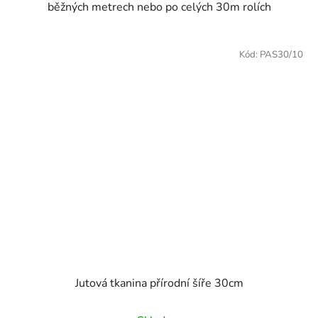
běžných metrech nebo po celých 30m rolích
Kód:
PAS30/10
Jutová tkanina přírodní šíře 30cm
Průměrné