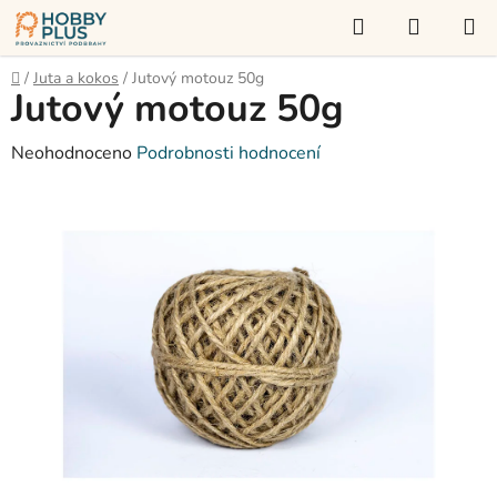
Přejít
Hledat
NÁKUP
na
KOŠÍK
obsah
Domů
/
Juta a kokos
/
Jutový motouz 50g
Jutový motouz 50g
Průměrné
Neohodnoceno
Podrobnosti hodnocení
hodnocení
produktu
je
0,0
z
5
hvězdiček.