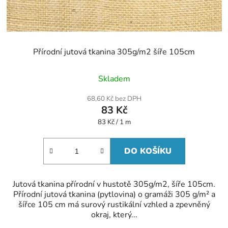
Přírodní jutová tkanina 305g/m2 šíře 105cm
Průměrné
Skladem
hodnocení
produktu
68,60 Kč bez DPH
je
83 Kč
5,0
z
Měrná
83 Kč / 1 m
5
cena:
hvězdiček.
DO KOŠÍKU
Jutová tkanina přírodní v hustotě 305g/m2, šíře 105cm.
Přírodní jutová tkanina (pytlovina) o gramáži 305 g/m² a
šířce 105 cm má surový rustikální vzhled a zpevněný
okraj, který...