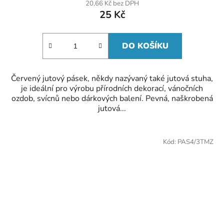
20,66 Kč bez DPH
25 Kč
DO KOŠÍKU
Červený jutový pásek, někdy nazývaný také jutová stuha,
je ideální pro výrobu přírodních dekorací, vánočních
ozdob, svícnů nebo dárkových balení. Pevná, naškrobená
jutová...
Kód:
PAS4/3TMZ