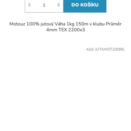
hvězdiček.
DO KOŠÍKU
Motouz 100% jutový Váha 1kg 150m v klubu Průměr
4mm TEX 2200x3
Kód:
JUTAMOT200BIL