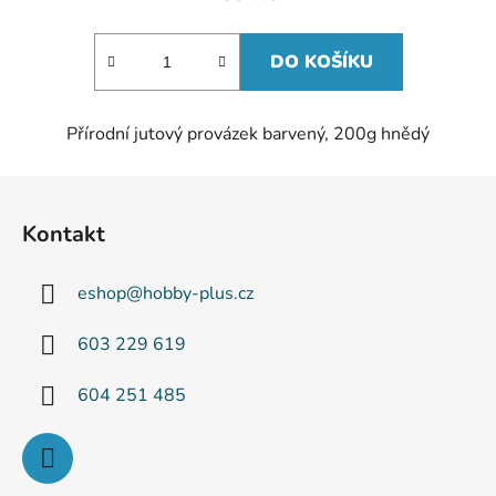
DO KOŠÍKU
Přírodní jutový provázek barvený, 200g hnědý
Z
á
Kontakt
p
a
eshop
@
hobby-plus.cz
t
í
603 229 619
604 251 485