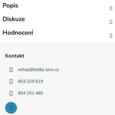
Popis
Diskuze
Hodnocení
Z
á
Kontakt
p
a
eshop
@
hobby-plus.cz
t
í
603 229 619
604 251 485