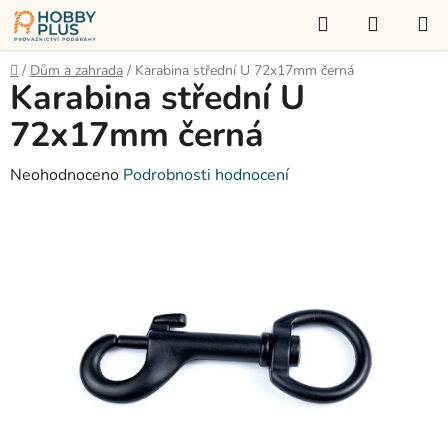
Přejít
Hledat
NÁKUP
na
KOŠÍK
obsah
Domů
/
Dům a zahrada
/
Karabina střední U 72x17mm černá
Karabina střední U
72x17mm černá
Průměrné
Neohodnoceno
Podrobnosti hodnocení
hodnocení
produktu
je
0,0
z
5
hvězdiček.