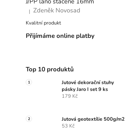
J/PP lano stáčené 16mm
Zdeněk Novosad
|
Hodnocení produktu je 5 z 5 hvězdiček.
Kvalitní produkt
Přijímáme online platby
Top 10 produktů
Jutové dekorační stuhy
pásky Jaro I set 9 ks
179 Kč
Jutová geotextílie 500g/m2
53 Kč