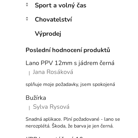
Sport a volný čas
Chovatelství
Výprodej
Poslední hodnocení produktů
Lano PPV 12mm s jádrem černá
Jana Rosáková
|
Hodnocení produktu je 5 z 5 hvězdiček.
splňuje moje požadavky, jsem spokojená
Bužírka
Sylva Rysová
|
Hodnocení produktu je 5 z 5 hvězdiček.
Snadná aplikace. Plní požadované - lano se
nerozplétá. Škoda, že barva je jen černá.