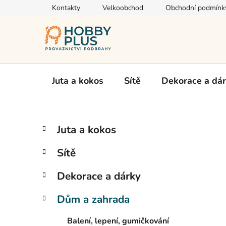
Přejít
Kontakty
Velkoobchod
Obchodní podmínk
na
obsah
Juta a kokos
Sítě
Dekorace a dá
P
K
Přeskočit
Juta a kokos
a
kategorie
o
t
s
Sítě
e
t
g
r
Dekorace a dárky
o
a
r
Dům a zahrada
i
n
e
n
Balení, lepení, gumičkování