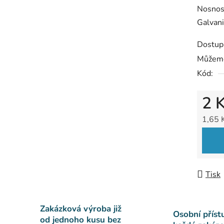
5
Nosnos
hvězdič
Galvan
Dostup
Můžeme
Kód:
2 
1,65 
Měrná
Tisk
Zakázková výroba již
Osobní příst
od jednoho kusu bez