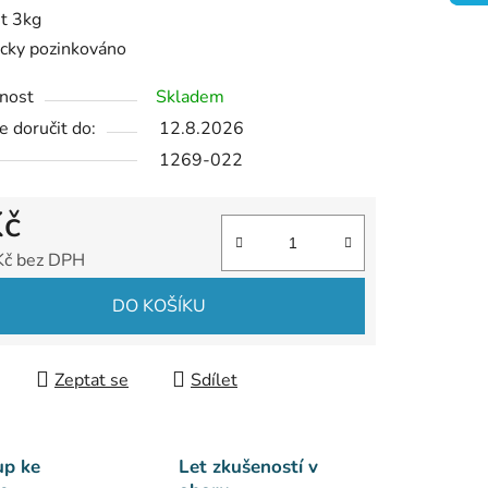
t 3kg
ek.
icky pozinkováno
nost
Skladem
 doručit do:
12.8.2026
1269-022
Kč
Kč bez DPH
 cena:
DO KOŠÍKU
Zeptat se
Sdílet
up ke
Let zkušeností v