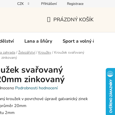
CZK
Přihlášení
Registrace
oží
PRÁZDNÝ KOŠÍK
NÁKUPNÍ
KOŠÍK
ělství
Lana a šňůry
Sport a volný čas
Ch
a zahrada
/
Železářství
/
Kroužky
/
Kroužek svařovaný
zinkovaný
užek svařovaný
20mm zinkovaný
né
dnoceno
Podrobnosti hodnocení
ení
tu
ný kroužek v povrchové úpravě galvanický zinek
í průměr 20mm
rátu 2mm