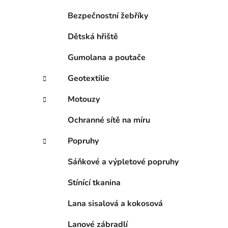
í
p
Bezpečnostní žebříky
a
Dětská hřiště
n
e
Gumolana a poutače
l
Geotextilie
Motouzy
Ochranné sítě na míru
Popruhy
Sáňkové a výpletové popruhy
Stínící tkanina
Lana sisalová a kokosová
Lanové zábradlí