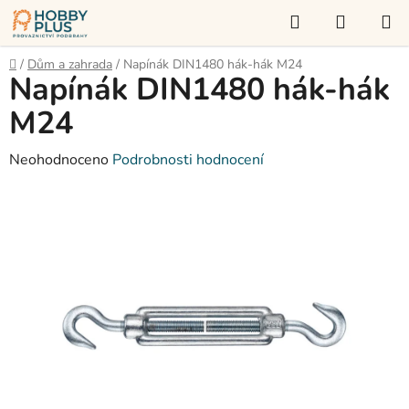
Přejít
Hledat
NÁKUP
na
KOŠÍK
obsah
Domů
/
Dům a zahrada
/
Napínák DIN1480 hák-hák M24
Napínák DIN1480 hák-hák
M24
Průměrné
Neohodnoceno
Podrobnosti hodnocení
hodnocení
produktu
je
0,0
z
5
hvězdiček.