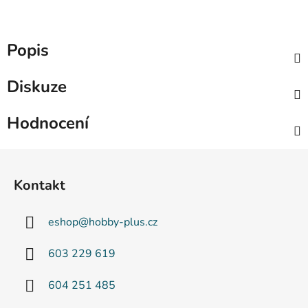
Popis
Diskuze
Hodnocení
Z
á
Kontakt
p
a
eshop
@
hobby-plus.cz
t
í
603 229 619
604 251 485