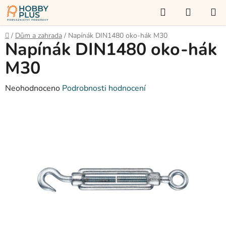
Přejít
Hledat
NÁKUP
na
KOŠÍK
obsah
Domů
/
Dům a zahrada
/
Napínák DIN1480 oko-hák M30
Napínák DIN1480 oko-hák
M30
Průměrné
Neohodnoceno
Podrobnosti hodnocení
hodnocení
produktu
je
0,0
z
5
hvězdiček.