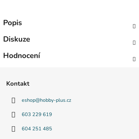
Popis
Diskuze
Hodnocení
Z
á
Kontakt
p
a
eshop
@
hobby-plus.cz
t
í
603 229 619
604 251 485