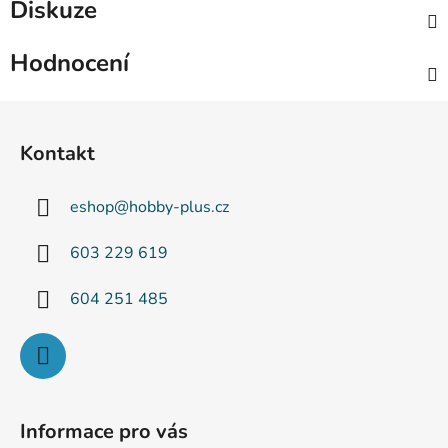
Diskuze
Hodnocení
Z
á
Kontakt
p
a
eshop
@
hobby-plus.cz
t
í
603 229 619
604 251 485
Informace pro vás