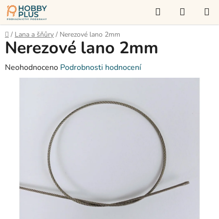
Přejít
Hledat
NÁKUP
na
KOŠÍK
obsah
Domů
/
Lana a šňůry
/
Nerezové lano 2mm
Nerezové lano 2mm
Průměrné
Neohodnoceno
Podrobnosti hodnocení
hodnocení
produktu
je
0,0
z
5
hvězdiček.