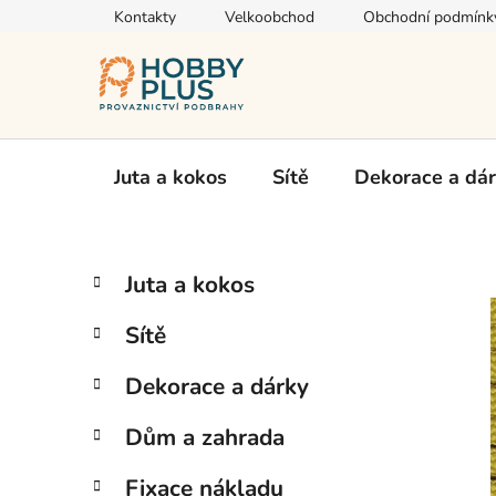
Přejít
Kontakty
Velkoobchod
Obchodní podmínk
na
obsah
Juta a kokos
Sítě
Dekorace a dá
P
K
Přeskočit
Juta a kokos
a
kategorie
o
t
s
Sítě
e
t
g
r
Dekorace a dárky
o
a
r
Dům a zahrada
i
n
e
n
Fixace nákladu