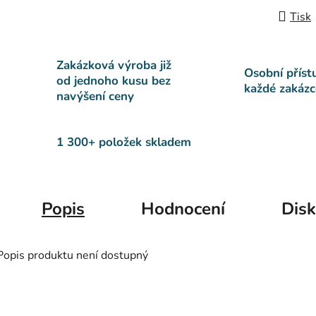
Tisk
Zakázková výroba již
Osobní příst
od jednoho kusu bez
každé zakázc
navýšení ceny
1 300+ položek skladem
Popis
Hodnocení
Dis
Popis produktu není dostupný