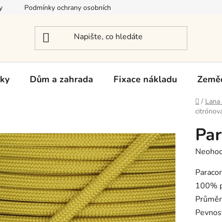
y
Podmínky ochrany osobních údajů
Reklamace a vrácení zb
rky
Dům a zahrada
Fixace nákladu
Zeměd
Domů
/
Lana 
citrónov
Par
Průměr
Neoho
hodnoc
produk
Paraco
je
100% p
0,0
Průměr
z
5
Pevnos
hvězdič