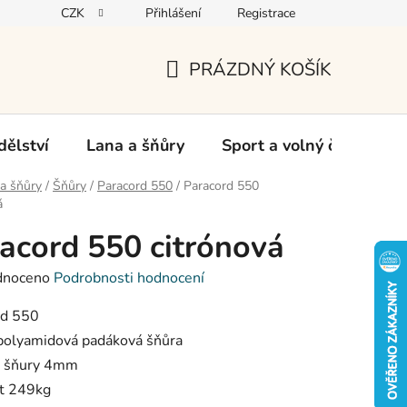
CZK
Přihlášení
Registrace
oží
PRÁZDNÝ KOŠÍK
NÁKUPNÍ
KOŠÍK
ělství
Lana a šňůry
Sport a volný čas
Ch
a šňůry
/
Šňůry
/
Paracord 550
/
Paracord 550
á
acord 550 citrónová
né
dnoceno
Podrobnosti hodnocení
ení
tu
rd 550
olyamidová padáková šňůra
 šňury 4mm
t 249kg
ek.