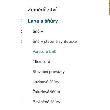
í
p
Zemědělství
a
n
Lana a šňůry
e
Šňůry
l
Šňůry pletené syntetické
Paracord 550
Microcord
Stavební provázky
Lavinové šňůry
Žaluziová šňůra
Bavlněné šňůry