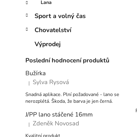
Lana
Sport a volný čas
Chovatelství
Výprodej
Poslední hodnocení produktů
Bužírka
Sylva Rysová
|
Hodnocení produktu je 5 z 5 hvězdiček.
Snadná aplikace. Plní požadované - lano se
nerozplétá. Škoda, že barva je jen černá.
J/PP lano stáčené 16mm
Zdeněk Novosad
|
Hodnocení produktu je 5 z 5 hvězdiček.
Kvalitní produkt