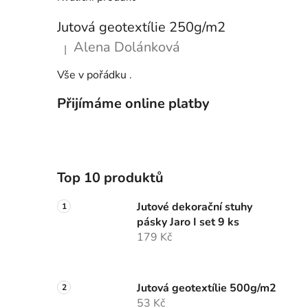
Jutová geotextílie 250g/m2
Alena Dolánková
|
Hodnocení produktu je 5 z 5 hvězdiček.
Vše v pořádku .
Přijímáme online platby
Top 10 produktů
Jutové dekorační stuhy
pásky Jaro I set 9 ks
179 Kč
Jutová geotextílie 500g/m2
53 Kč