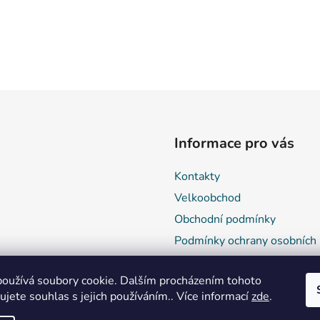
Informace pro vás
Kontakty
Velkoobchod
Obchodní podmínky
Podmínky ochrany osobních 
Reklamace a vrácení zboží
oužívá soubory cookie. Dalším procházením tohoto
jete souhlas s jejich používáním.. Více informací
zde
.