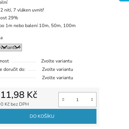
ilní
2 nití, 7 vláken uvnitř
nost 29%
 po 1m nebo balení 10m, 50m, 100m
ka
nost
Zvolte variantu
 doručit do:
Zvolte variantu
Zvolte variantu
d
11,98 Kč
90 Kč
bez DPH
 cena:
DO KOŠÍKU