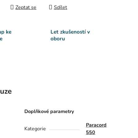
Zeptat se
Sdílet
up ke
Let zkušeností v
e
oboru
kuze
Doplňkové parametry
Paracord
Kategorie
550