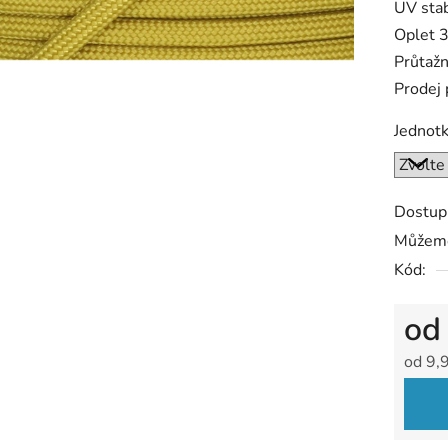
UV stab
Oplet 3
Průtaž
Prodej
Jednot
Dostup
Můžeme
Kód:
o
od
9,
Měrná