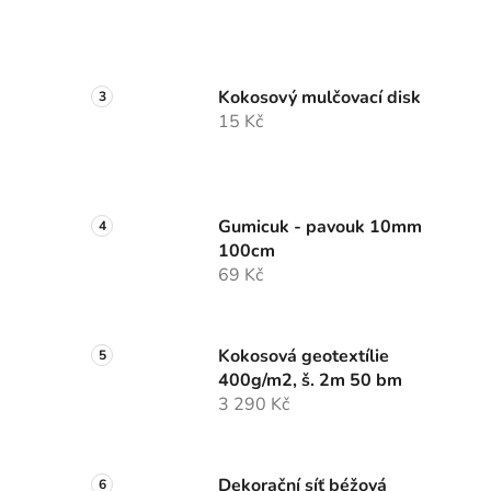
Kokosový mulčovací disk
15 Kč
Gumicuk - pavouk 10mm
100cm
69 Kč
Kokosová geotextílie
400g/m2, š. 2m 50 bm
3 290 Kč
Dekorační síť béžová