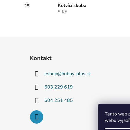
Kotvící skoba
8 Kč
Z
á
Kontakt
p
a
eshop
@
hobby-plus.cz
t
í
603 229 619
604 251 485
Tento web p
webu vyjadřu