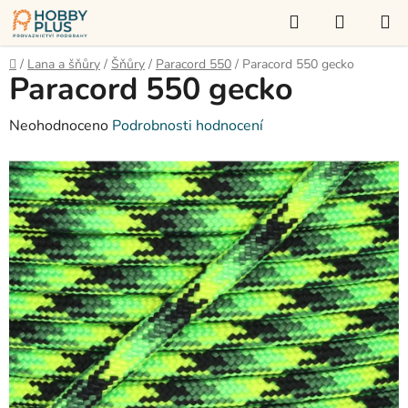
Přejít
Hledat
NÁKUP
na
KOŠÍK
obsah
Domů
/
Lana a šňůry
/
Šňůry
/
Paracord 550
/
Paracord 550 gecko
Paracord 550 gecko
Průměrné
Neohodnoceno
Podrobnosti hodnocení
hodnocení
produktu
je
0,0
z
5
hvězdiček.