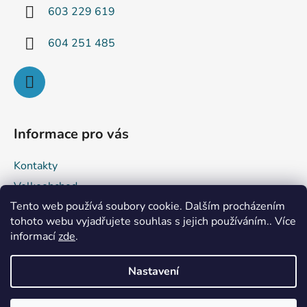
í
603 229 619
604 251 485
Informace pro vás
Kontakty
Velkoobchod
Tento web používá soubory cookie. Dalším procházením
Obchodní podmínky
tohoto webu vyjadřujete souhlas s jejich používáním.. Více
Podmínky ochrany osobních údajů
informací
zde
.
Reklamace a vrácení zboží
Nastavení
Vytvořil Shoptet