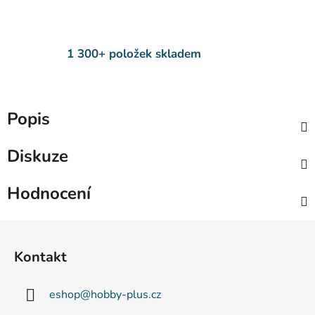
1 300+ položek skladem
Popis
Diskuze
Hodnocení
Z
á
Kontakt
p
a
eshop
@
hobby-plus.cz
t