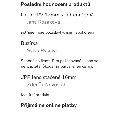
Poslední hodnocení produktů
Lano PPV 12mm s jádrem černá
Jana Rosáková
|
Hodnocení produktu je 5 z 5 hvězdiček.
splňuje moje požadavky, jsem spokojená
Bužírka
Sylva Rysová
|
Hodnocení produktu je 5 z 5 hvězdiček.
Snadná aplikace. Plní požadované - lano se
nerozplétá. Škoda, že barva je jen černá.
J/PP lano stáčené 16mm
Zdeněk Novosad
|
Hodnocení produktu je 5 z 5 hvězdiček.
Kvalitní produkt
Přijímáme online platby