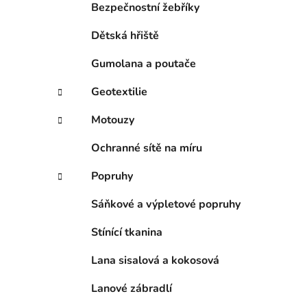
p
Bezpečnostní žebříky
a
Dětská hřiště
n
e
Gumolana a poutače
l
Geotextilie
Motouzy
Ochranné sítě na míru
Popruhy
Sáňkové a výpletové popruhy
Stínící tkanina
Lana sisalová a kokosová
Lanové zábradlí