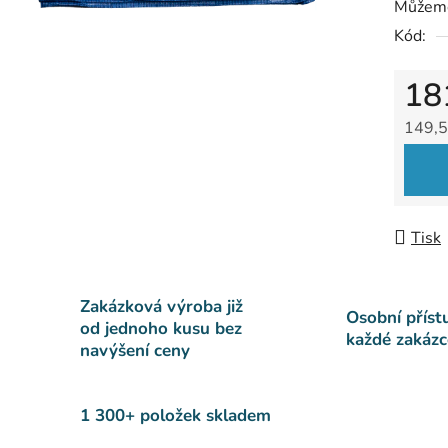
Můžeme
Kód:
18
149,5
Měrná
Tisk
Zakázková výroba již
Osobní příst
od jednoho kusu bez
každé zakázc
navýšení ceny
1 300+ položek skladem