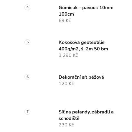
Gumicuk - pavouk 10mm
100cm
69 Kč
Kokosová geotextílie
400g/m2, š. 2m 50 bm
3 290 Kč
Dekorační síť béžová
120 Kč
Síť na palandy, zábradlí a
schodiště
230 Kč