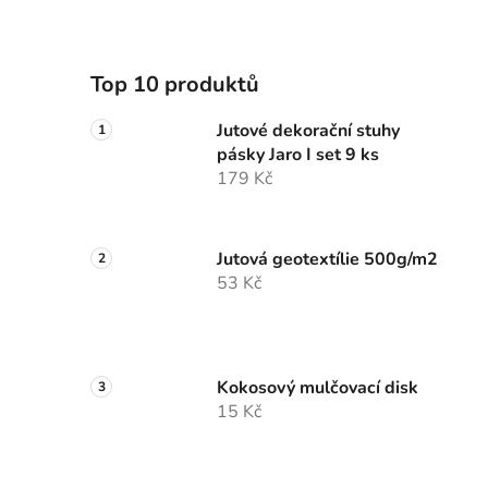
Top 10 produktů
Jutové dekorační stuhy
pásky Jaro I set 9 ks
179 Kč
Jutová geotextílie 500g/m2
53 Kč
Kokosový mulčovací disk
15 Kč