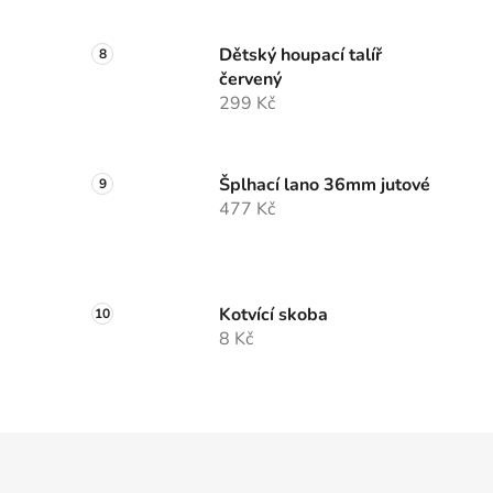
Dětský houpací talíř
červený
299 Kč
Šplhací lano 36mm jutové
477 Kč
Kotvící skoba
8 Kč
Z