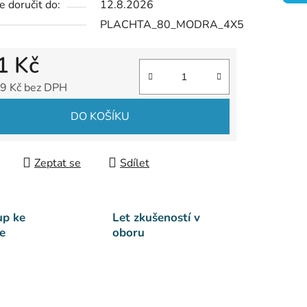
 doručit do:
12.8.2026
PLACHTA_80_MODRA_4X5
1 Kč
9 Kč bez DPH
 cena:
DO KOŠÍKU
Zeptat se
Sdílet
up ke
Let zkušeností v
e
oboru