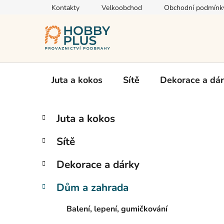
Přejít
Kontakty
Velkoobchod
Obchodní podmínk
na
obsah
Juta a kokos
Sítě
Dekorace a dá
P
K
Přeskočit
Juta a kokos
a
kategorie
o
t
s
Sítě
e
t
g
r
Dekorace a dárky
o
a
r
Dům a zahrada
i
n
e
n
Balení, lepení, gumičkování
í