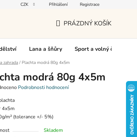
CZK
Přihlášení
Registrace
oží
PRÁZDNÝ KOŠÍK
NÁKUPNÍ
KOŠÍK
ělství
Lana a šňůry
Sport a volný čas
Ch
a zahrada
/
Plachta modrá 80g 4x5m
achta modrá 80g 4x5m
né
dnoceno
Podrobnosti hodnocení
ení
tu
plachta
r 4x5m
0g/
m² (tolerance +/- 5%)
ek.
nost
Skladem