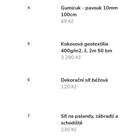
Gumicuk - pavouk 10mm
100cm
69 Kč
Kokosová geotextílie
400g/m2, š. 2m 50 bm
3 290 Kč
Dekorační síť béžová
120 Kč
Síť na palandy, zábradlí a
schodiště
230 Kč