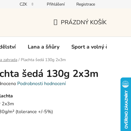
CZK
Přihlášení
Registrace
oží
PRÁZDNÝ KOŠÍK
NÁKUPNÍ
KOŠÍK
ělství
Lana a šňůry
Sport a volný čas
Ch
a zahrada
/
Plachta šedá 130g 2x3m
chta šedá 130g 2x3m
né
dnoceno
Podrobnosti hodnocení
ení
tu
lachta
r 2x3m
30g/
m² (tolerance +/-5%)
ek.