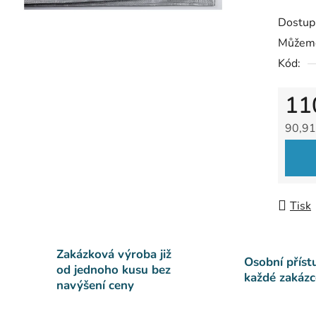
Dostup
Můžeme
Kód:
11
90,91
Měrná
Tisk
Zakázková výroba již
Osobní příst
od jednoho kusu bez
každé zakázc
navýšení ceny