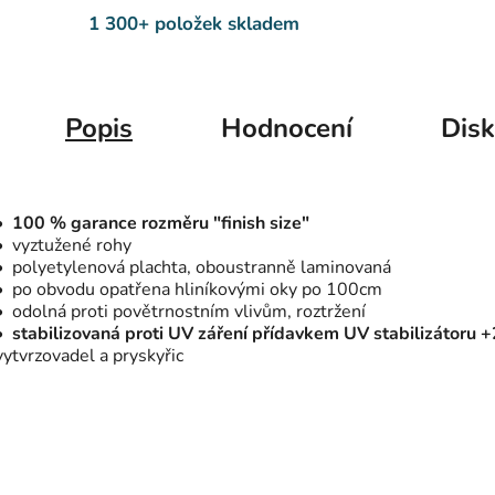
1 300+ položek skladem
Popis
Hodnocení
Dis
• 100 % garance rozměru "finish size"
•
vyztužené rohy
• polyetylenová plachta, oboustranně laminovaná
• po obvodu opatřena hliníkovými oky po 100cm
• odolná proti povětrnostním vlivům, roztržení
• stabilizovaná proti UV záření přídavkem UV stabilizátoru 
vytvrzovadel a pryskyřic