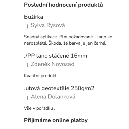
Poslední hodnocení produktů
Bužírka
Sylva Rysová
|
Hodnocení produktu je 5 z 5 hvězdiček.
Snadná aplikace. Plní požadované - lano se
nerozplétá. Škoda, že barva je jen černá.
J/PP lano stáčené 16mm
Zdeněk Novosad
|
Hodnocení produktu je 5 z 5 hvězdiček.
Kvalitní produkt
Jutová geotextílie 250g/m2
Alena Dolánková
|
Hodnocení produktu je 5 z 5 hvězdiček.
Vše v pořádku .
Přijímáme online platby