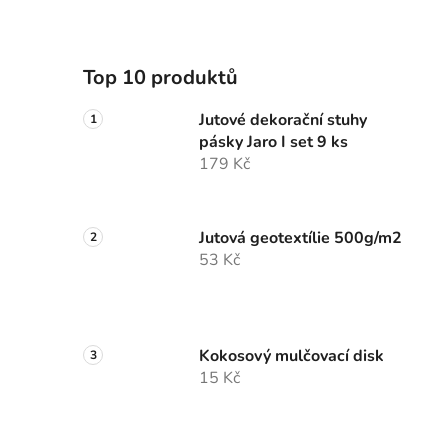
Top 10 produktů
Jutové dekorační stuhy
pásky Jaro I set 9 ks
179 Kč
Jutová geotextílie 500g/m2
53 Kč
Kokosový mulčovací disk
15 Kč