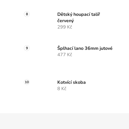
Dětský houpací talíř
červený
299 Kč
Šplhací lano 36mm jutové
477 Kč
Kotvící skoba
8 Kč
Z