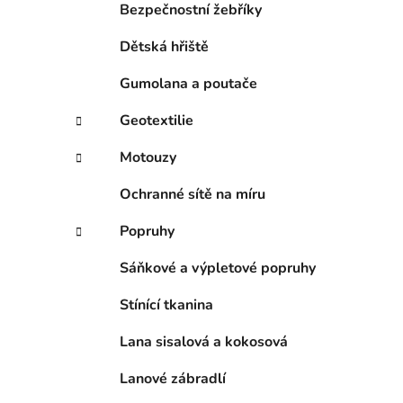
p
Bezpečnostní žebříky
a
Dětská hřiště
n
e
Gumolana a poutače
l
Geotextilie
Motouzy
Ochranné sítě na míru
Popruhy
Sáňkové a výpletové popruhy
Stínící tkanina
Lana sisalová a kokosová
Lanové zábradlí