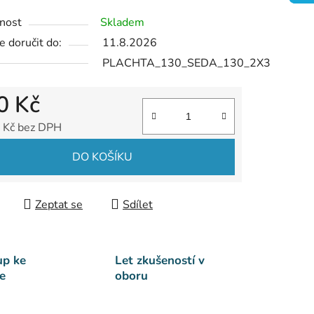
nost
Skladem
 doručit do:
11.8.2026
PLACHTA_130_SEDA_130_2X3
0 Kč
 Kč bez DPH
 cena:
DO KOŠÍKU
Zeptat se
Sdílet
up ke
Let zkušeností v
e
oboru