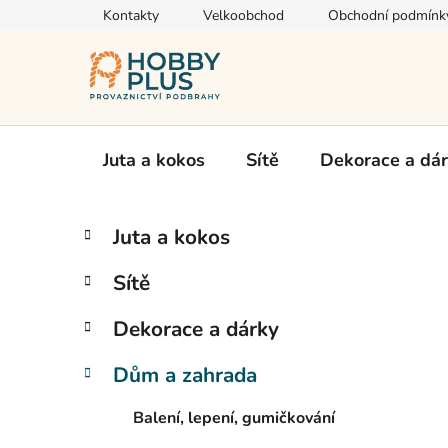
Přejít
Kontakty
Velkoobchod
Obchodní podmínk
na
obsah
Juta a kokos
Sítě
Dekorace a dá
P
K
Přeskočit
Juta a kokos
a
kategorie
o
t
s
Sítě
e
t
g
r
Dekorace a dárky
o
a
r
Dům a zahrada
i
n
e
n
Balení, lepení, gumičkování
í