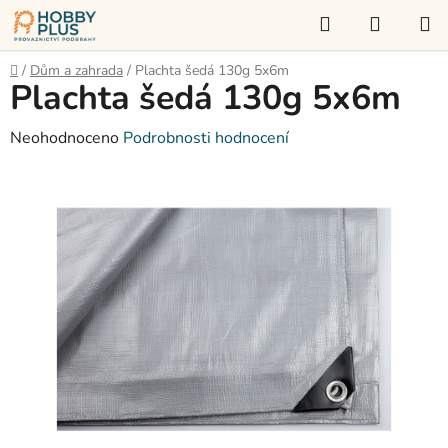
Přejít
Hledat
NÁKUP
na
KOŠÍK
obsah
Domů
/
Dům a zahrada
/
Plachta šedá 130g 5x6m
Plachta šedá 130g 5x6m
Průměrné
Neohodnoceno
Podrobnosti hodnocení
hodnocení
produktu
je
0,0
z
5
hvězdiček.