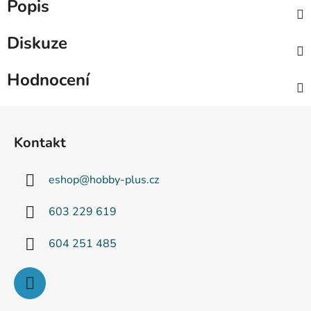
Popis
Diskuze
Hodnocení
Z
á
Kontakt
p
a
eshop
@
hobby-plus.cz
t
í
603 229 619
604 251 485