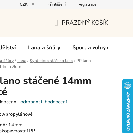
CZK
Přihlášení
Registrace
oží
PRÁZDNÝ KOŠÍK
NÁKUPNÍ
KOŠÍK
ělství
Lana a šňůry
Sport a volný čas
Ch
a šňůry
/
Lana
/
Syntetická stáčená lana
/
PP lano
 14mm žluté
 lano stáčené 14mm
té
né
dnoceno
Podrobnosti hodnocení
ení
tu
olypropylénové
měr 14mm
okopevnostní PP