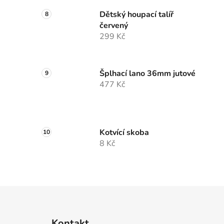
Dětský houpací talíř
červený
299 Kč
Šplhací lano 36mm jutové
477 Kč
Kotvící skoba
8 Kč
Z
á
Kontakt