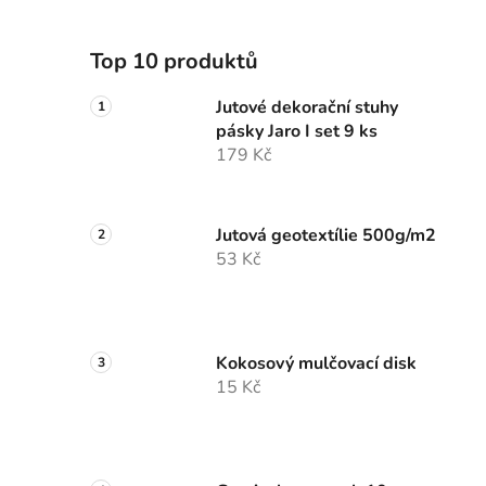
Top 10 produktů
Jutové dekorační stuhy
pásky Jaro I set 9 ks
179 Kč
Jutová geotextílie 500g/m2
53 Kč
Kokosový mulčovací disk
15 Kč