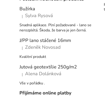
Bužírka
Sylva Rysová
|
Hodnocení produktu je 5 z 5 hvězdiček.
Snadná aplikace. Plní požadované - lano se
nerozplétá. Škoda, že barva je jen černá.
J/PP lano stáčené 16mm
Zdeněk Novosad
|
Hodnocení produktu je 5 z 5 hvězdiček.
Kvalitní produkt
Jutová geotextílie 250g/m2
Alena Dolánková
|
Hodnocení produktu je 5 z 5 hvězdiček.
Vše v pořádku .
Přijímáme online platby