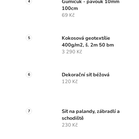
Gumicuk - pavouk 10mm
100cm
69 Kč
Kokosová geotextílie
400g/m2, š. 2m 50 bm
3 290 Kč
Dekorační síť béžová
120 Kč
Síť na palandy, zábradlí a
schodiště
230 Kč