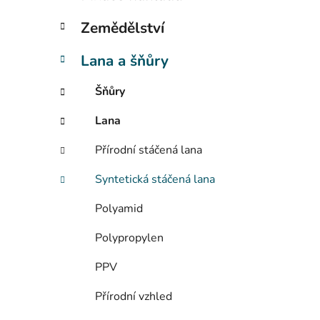
í
p
Zemědělství
a
n
Lana a šňůry
e
Šňůry
l
Lana
Přírodní stáčená lana
Syntetická stáčená lana
Polyamid
Polypropylen
PPV
Přírodní vzhled