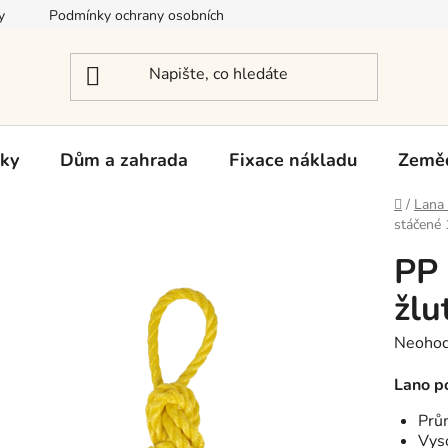
y
Podmínky ochrany osobních údajů
Reklamace a vrácení zb
rky
Dům a zahrada
Fixace nákladu
Zeměd
Domů
/
Lana 
stáčené
PP
žlu
Průměr
Neoho
hodnoc
produk
Lano p
je
Prů
0,0
Vys
z