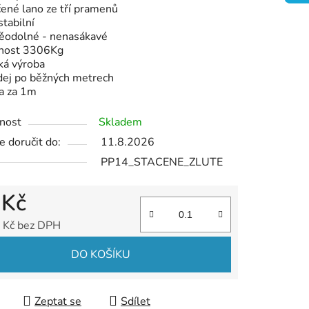
ené lano ze tří pramenů
tabilní
ek.
ěodolné - nenasákavé
nost 3306Kg
ká výroba
dej po běžných metrech
a za 1m
nost
Skladem
 doručit do:
11.8.2026
PP14_STACENE_ZLUTE
 Kč
 Kč bez DPH
 cena:
DO KOŠÍKU
Zeptat se
Sdílet