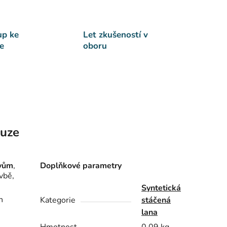
up ke
Let zkušeností v
e
oboru
kuze
ivům
,
Doplňkové parametry
vbě,
Syntetická
n
Kategorie
stáčená
lana