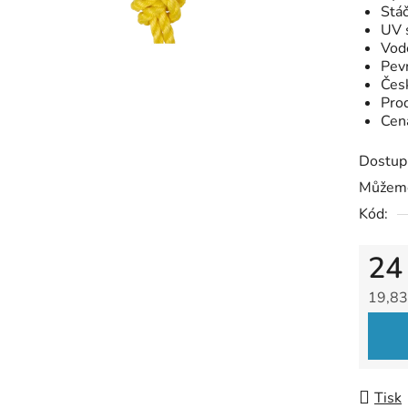
Stáč
5
UV s
hvězdič
Vod
Pev
Čes
Pro
Cen
Dostup
Můžeme
Kód:
24
19,83
Měrná
Tisk