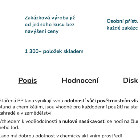
Zakázková výroba již
Osobní příst
od jednoho kusu bez
každé zakázc
navýšení ceny
1 300+ položek skladem
Popis
Hodnocení
Dis
Stáčená PP lana vynikají svou
odolností vůči povětrnostním vl
slunci a chemikáliím, jsou vhodné pro každodenní použití na sta
zahradě a v zemědělství.
Vzhledem k voděodolnosti a
nulové nasákavosti
se hodí na člu
nebo loď.
Lano má dobrou odolnost v chemicky aktivním prostředí