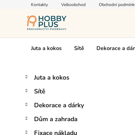
Přejít
Kontakty
Velkoobchod
Obchodní podmínk
na
obsah
Juta a kokos
Sítě
Dekorace a dá
P
K
Přeskočit
Juta a kokos
a
kategorie
o
t
s
Sítě
e
t
g
r
Dekorace a dárky
o
a
r
Dům a zahrada
i
n
e
n
Fixace nákladu