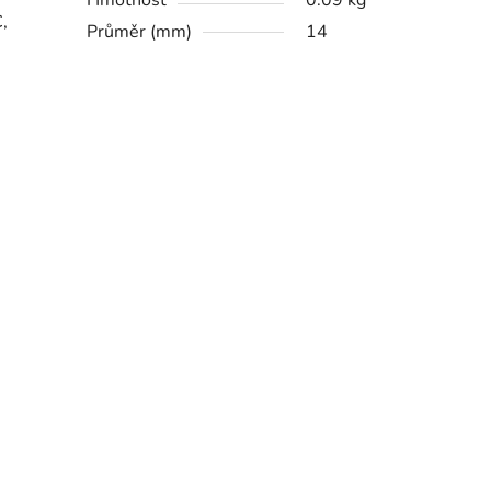
Hmotnost
0.09 kg
,
Průměr (mm)
14