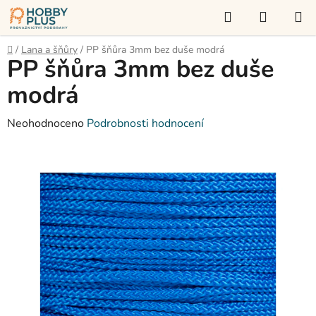
Přejít
Hledat
NÁKUP
na
KOŠÍK
obsah
Domů
/
Lana a šňůry
/
PP šňůra 3mm bez duše modrá
PP šňůra 3mm bez duše
modrá
Průměrné
Neohodnoceno
Podrobnosti hodnocení
hodnocení
produktu
je
0,0
z
5
hvězdiček.