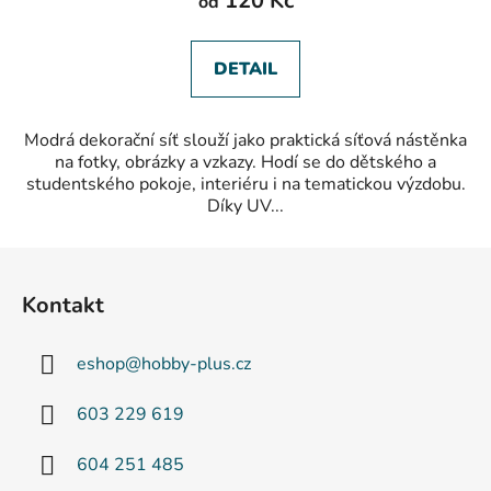
120 Kč
od
5,0
z
5
hvězdiček.
DETAIL
Modrá dekorační síť slouží jako praktická síťová nástěnka
na fotky, obrázky a vzkazy. Hodí se do dětského a
studentského pokoje, interiéru i na tematickou výzdobu.
Díky UV...
Z
á
Kontakt
p
a
eshop
@
hobby-plus.cz
t
í
603 229 619
604 251 485