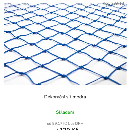
Kód:
289/10
Dekorační síť modrá
Průměrné
Skladem
hodnocení
produktu
od 99,17 Kč bez DPH
je