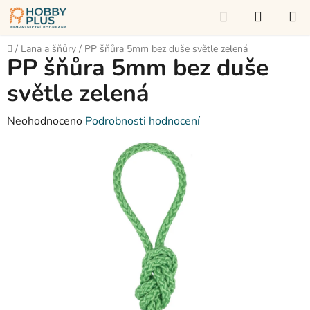
Přejít
Hledat
NÁKUP
na
KOŠÍK
obsah
Domů
/
Lana a šňůry
/
PP šňůra 5mm bez duše světle zelená
PP šňůra 5mm bez duše
světle zelená
Průměrné
Neohodnoceno
Podrobnosti hodnocení
hodnocení
produktu
je
0,0
z
5
hvězdiček.