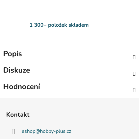
1 300+ položek skladem
Popis
Diskuze
Hodnocení
Z
á
Kontakt
p
a
eshop
@
hobby-plus.cz
t