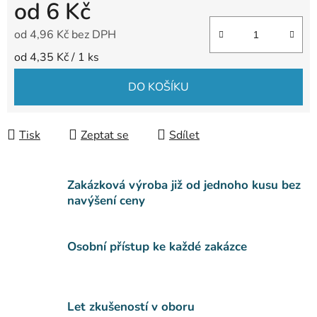
od
6 Kč
od
4,96 Kč
bez DPH
Měrná cena:
od 4,35 Kč / 1 ks
DO KOŠÍKU
Tisk
Zeptat se
Sdílet
Zakázková výroba již od jednoho kusu bez
navýšení ceny
Osobní přístup ke každé zakázce
Let zkušeností v oboru