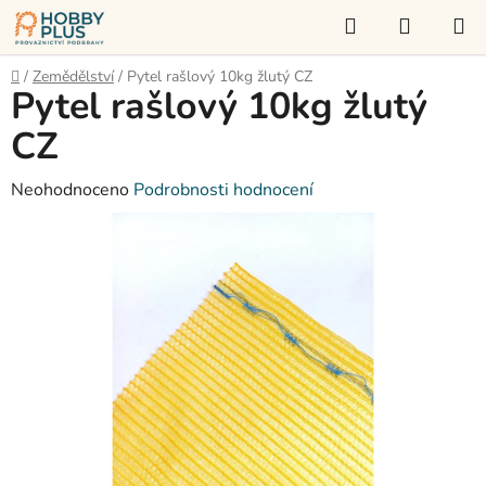
Přejít
Hledat
NÁKUP
na
KOŠÍK
obsah
Domů
/
Zemědělství
/
Pytel rašlový 10kg žlutý CZ
Pytel rašlový 10kg žlutý
CZ
Průměrné
Neohodnoceno
Podrobnosti hodnocení
hodnocení
produktu
je
0,0
z
5
hvězdiček.