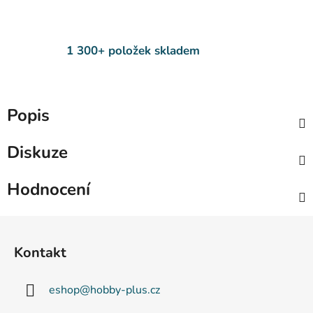
1 300+ položek skladem
Popis
Diskuze
Hodnocení
Z
á
Kontakt
p
a
eshop
@
hobby-plus.cz
t