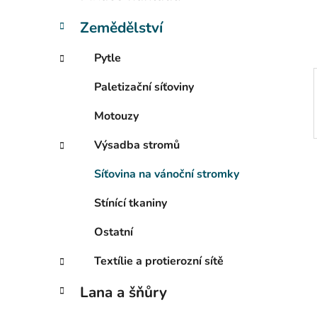
í
p
Zemědělství
a
n
Pytle
e
Paletizační síťoviny
l
Motouzy
Výsadba stromů
Síťovina na vánoční stromky
Stínící tkaniny
Ostatní
Textílie a protierozní sítě
Lana a šňůry