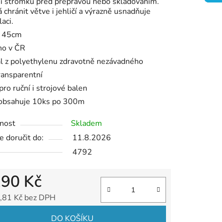
í stromku před přepravou nebo skladováním.
chránit větve i jehličí a výrazně usnadňuje
ek.
aci.
 45cm
no v ČR
l z polyethylenu zdravotně nezávadného
ransparentní
 pro ruční i strojové balen
 obsahuje 10ks po 300m
nost
Skladem
 doručit do:
11.8.2026
4792
190 Kč
,81 Kč bez DPH
 cena:
DO KOŠÍKU