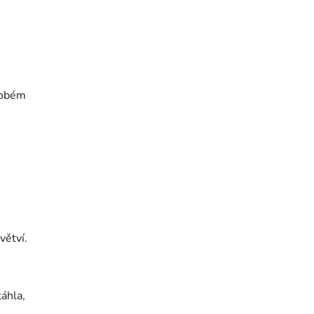
dobém
větví.
áhla,