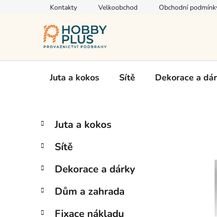
Přejít
Kontakty
Velkoobchod
Obchodní podmínk
na
obsah
Juta a kokos
Sítě
Dekorace a dá
P
K
Přeskočit
Juta a kokos
a
kategorie
o
t
s
Sítě
e
t
g
r
Dekorace a dárky
o
a
r
Dům a zahrada
i
n
e
n
Fixace nákladu