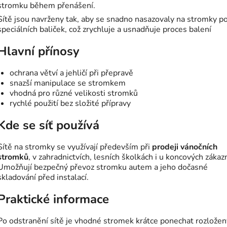
stromku během přenášení.
Sítě jsou navrženy tak, aby se snadno nasazovaly na stromky p
speciálních baliček, což zrychluje a usnadňuje proces balení
Hlavní přínosy
ochrana větví a jehličí při přepravě
snazší manipulace se stromkem
vhodná pro různé velikosti stromků
rychlé použití bez složité přípravy
Kde se síť používá
Sítě na stromky se využívají především při
prodeji vánočních
stromků
, v zahradnictvích, lesních školkách i u koncových zákaz
Umožňují bezpečný převoz stromku autem a jeho dočasné
skladování před instalací.
Praktické informace
Po odstranění sítě je vhodné stromek krátce ponechat rozložen