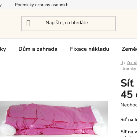
y
Podmínky ochrany osobních údajů
Reklamace a vrácení zb
rky
Dům a zahrada
Fixace nákladu
Zeměd
Domů
/
Země
stromky 
Síť
45 
Průměr
Neoho
hodnoc
produk
Síť na 
je
0,0
Síť na 
z