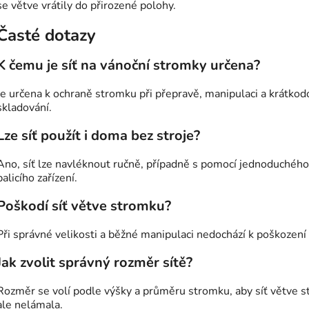
se větve vrátily do přirozené polohy.
Časté dotazy
K čemu je síť na vánoční stromky určena?
Je určena k ochraně stromku při přepravě, manipulaci a krátko
skladování.
Lze síť použít i doma bez stroje?
Ano, síť lze navléknout ručně, případně s pomocí jednoduchého
balicího zařízení.
Poškodí síť větve stromku?
Při správné velikosti a běžné manipulaci nedochází k poškození 
Jak zvolit správný rozměr sítě?
Rozměr se volí podle výšky a průměru stromku, aby síť větve st
ale nelámala.