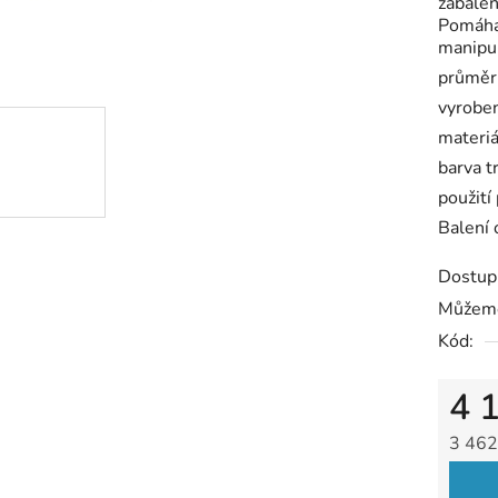
zabalen
5
Pomáhá 
hvězdič
manipul
průměr
vyrobe
materiá
barva t
použití
Balení
Dostup
Můžeme
Kód:
4 
3 462
Měrná