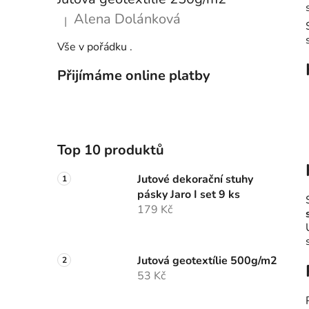
Alena Dolánková
|
Hodnocení produktu je 5 z 5 hvězdiček.
Vše v pořádku .
Přijímáme online platby
Top 10 produktů
Jutové dekorační stuhy
pásky Jaro I set 9 ks
179 Kč
Jutová geotextílie 500g/m2
53 Kč