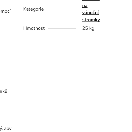
na
Kategorie
omocí
vánoční
stromky
Hmotnost
25 kg
níků.
ý, aby