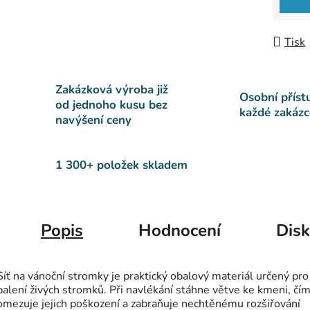
Tisk
Zakázková výroba již
Osobní příst
od jednoho kusu bez
každé zakázc
navýšení ceny
1 300+ položek skladem
Popis
Hodnocení
Dis
Síť na vánoční stromky je praktický obalový materiál určený pro
balení živých stromků. Při navlékání stáhne větve ke kmeni, čí
omezuje jejich poškození a zabraňuje nechtěnému rozšiřování