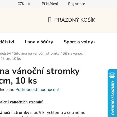
CZK
Přihlášení
Registrace
oží
PRÁZDNÝ KOŠÍK
NÁKUPNÍ
KOŠÍK
ělství
Lana a šňůry
Sport a volný čas
Ch
dělství
/
Síťovina na vánoční stromky
/
Síť na vánoční
45 cm, 10 ks
 na vánoční stromky
cm, 10 ks
né
dnoceno
Podrobnosti hodnocení
ení
tu
balení vánočních stromků
vánoční stromky
slouží k rychlému a šetrnému