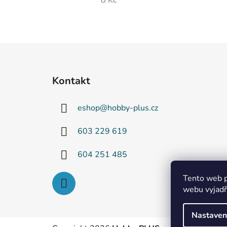
8 Kč
Z
á
Kontakt
p
a
eshop
@
hobby-plus.cz
t
í
603 229 619
604 251 485
Tento web p
webu vyjadřu
Nastaven