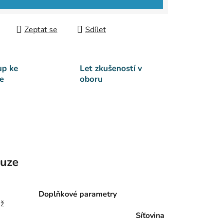
Zeptat se
Sdílet
up ke
Let zkušeností v
e
oboru
kuze
Doplňkové parametry
mž
Síťovina