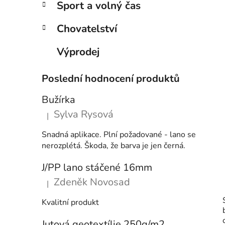
Sport a volný čas
Chovatelství
Výprodej
Poslední hodnocení produktů
Bužírka
Sylva Rysová
|
Hodnocení produktu je 5 z 5 hvězdiček.
Snadná aplikace. Plní požadované - lano se
nerozplétá. Škoda, že barva je jen černá.
J/PP lano stáčené 16mm
Zdeněk Novosad
|
Hodnocení produktu je 5 z 5 hvězdiček.
Kvalitní produkt
Jutová geotextílie 250g/m2