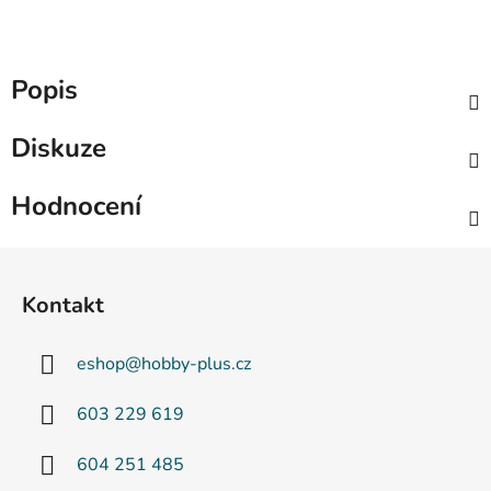
Popis
Diskuze
Hodnocení
Z
á
Kontakt
p
a
eshop
@
hobby-plus.cz
t
í
603 229 619
604 251 485