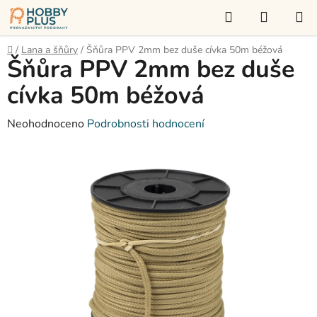
Přejít
Hledat
NÁKUP
na
KOŠÍK
obsah
Domů
/
Lana a šňůry
/
Šňůra PPV 2mm bez duše cívka 50m béžová
Šňůra PPV 2mm bez duše
cívka 50m béžová
Průměrné
Neohodnoceno
Podrobnosti hodnocení
hodnocení
produktu
je
0,0
z
5
hvězdiček.