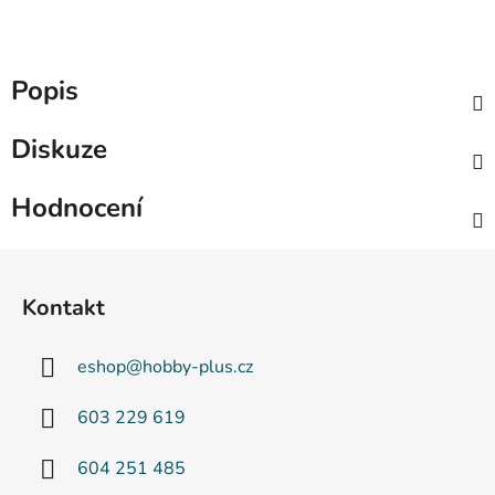
Popis
Diskuze
Hodnocení
Z
á
Kontakt
p
a
eshop
@
hobby-plus.cz
t
í
603 229 619
604 251 485