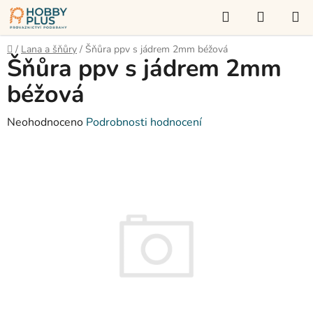
Přejít
Hledat
NÁKUP
na
KOŠÍK
obsah
Domů
/
Lana a šňůry
/
Šňůra ppv s jádrem 2mm béžová
Šňůra ppv s jádrem 2mm
béžová
Průměrné
Neohodnoceno
Podrobnosti hodnocení
hodnocení
produktu
je
0,0
z
5
hvězdiček.