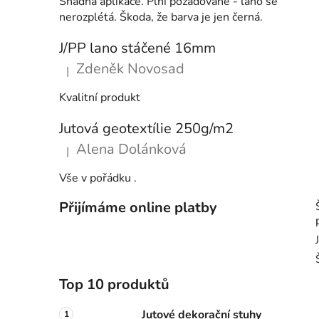
Snadná aplikace. Plní požadované - lano se
nerozplétá. Škoda, že barva je jen černá.
J/PP lano stáčené 16mm
Zdeněk Novosad
|
Hodnocení produktu je 5 z 5 hvězdiček.
Kvalitní produkt
Jutová geotextílie 250g/m2
Alena Dolánková
|
Hodnocení produktu je 5 z 5 hvězdiček.
Vše v pořádku .
Přijímáme online platby
Top 10 produktů
Jutové dekorační stuhy