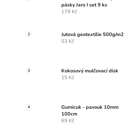
pásky Jaro I set 9 ks
179 Kč
Jutová geotextílie 500g/m2
53 Kč
Kokosový mulčovací disk
15 Kč
Gumicuk - pavouk 10mm
100cm
69 Kč