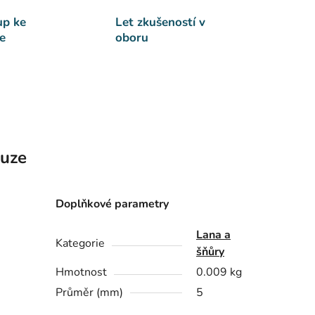
up ke
Let zkušeností v
e
oboru
kuze
Doplňkové parametry
Lana a
Kategorie
šňůry
Hmotnost
0.009 kg
Průměr (mm)
5