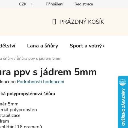
CZK
Přihlášení
Registrace
oží
PRÁZDNÝ KOŠÍK
NÁKUPNÍ
KOŠÍK
ělství
Lana a šňůry
Sport a volný čas
Ch
a šňůry
/
Šňůra ppv s jádrem 5mm
ra ppv s jádrem 5mm
né
dnoceno
Podrobnosti hodnocení
ení
tu
cká polypropylénová šňůra
měr 5mm
eriál polypropylen
tabilizace
ádrem
ek.
 splétání 16 pramenů