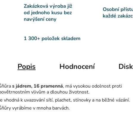
Zakázková výroba již
Osobní příst
od jednoho kusu bez
každé zakázc
navýšení ceny
1 300+ položek skladem
Popis
Hodnocení
Dis
Šňůra
s jádrem, 16 pramenná
, má vysokou odolnost proti
povětrnostním vlivům a dlouhou životnost.
Je vhodná k uvazování sítí, plachet, stínovky a na běžné vázání.
Šňůry vyrábíme v mnoha barvách.