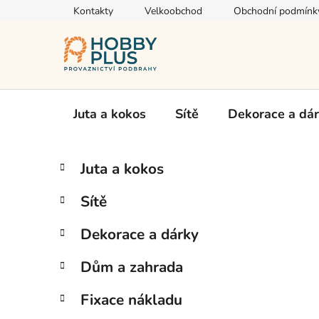
Přejít
Kontakty
Velkoobchod
Obchodní podmínk
na
obsah
Juta a kokos
Sítě
Dekorace a dá
P
K
Přeskočit
Juta a kokos
a
kategorie
o
t
s
Sítě
e
t
g
r
Dekorace a dárky
o
a
r
Dům a zahrada
i
n
e
n
Fixace nákladu
í