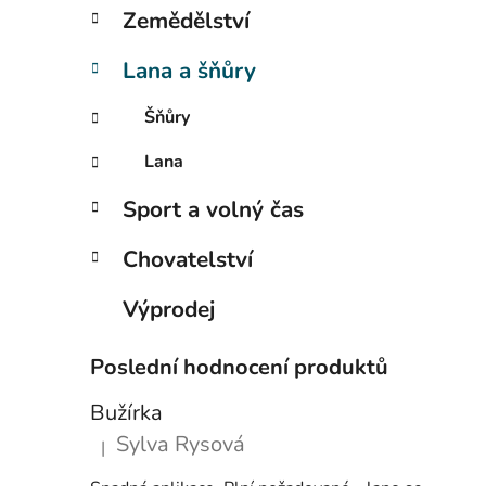
p
Zemědělství
a
n
Lana a šňůry
e
Šňůry
l
Lana
Sport a volný čas
Chovatelství
Výprodej
Poslední hodnocení produktů
Bužírka
Sylva Rysová
|
Hodnocení produktu je 5 z 5 hvězdiček.