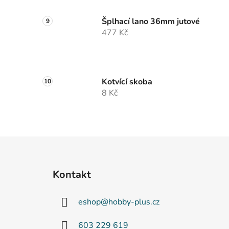
Šplhací lano 36mm jutové
477 Kč
Kotvící skoba
8 Kč
Z
á
Kontakt
p
a
eshop
@
hobby-plus.cz
t
í
603 229 619