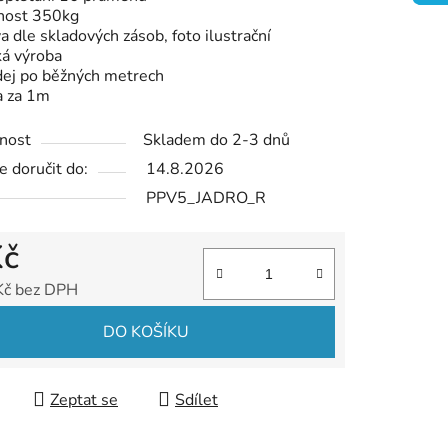
nost 350kg
a dle skladových zásob, foto ilustrační
ká výroba
dej po běžných metrech
a za 1m
nost
Skladem do 2-3 dnů
 doručit do:
14.8.2026
PPV5_JADRO_R
Kč
Kč bez DPH
 cena:
DO KOŠÍKU
Zeptat se
Sdílet