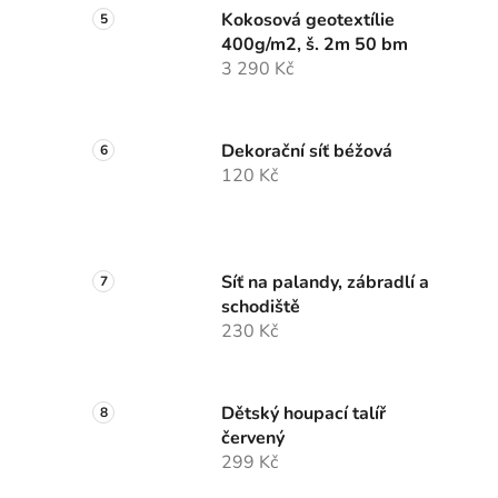
Kokosová geotextílie
400g/m2, š. 2m 50 bm
3 290 Kč
Dekorační síť béžová
120 Kč
Síť na palandy, zábradlí a
schodiště
230 Kč
Dětský houpací talíř
červený
299 Kč