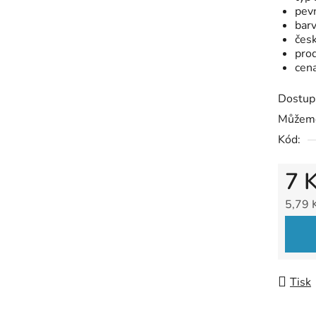
pev
barv
čes
pro
cen
Dostup
Můžeme
Kód:
7 
5,79 
Měrná
Tisk