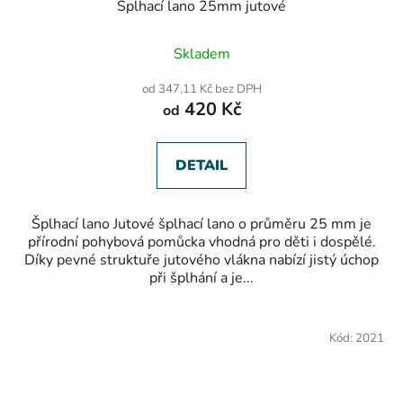
Šplhací lano 25mm jutové
Průměrné
Skladem
hodnocení
produktu
od 347,11 Kč bez DPH
je
420 Kč
od
5,0
z
5
hvězdiček.
DETAIL
Šplhací lano Jutové šplhací lano o průměru 25 mm je
přírodní pohybová pomůcka vhodná pro děti i dospělé.
Díky pevné struktuře jutového vlákna nabízí jistý úchop
při šplhání a je...
Kód:
2021