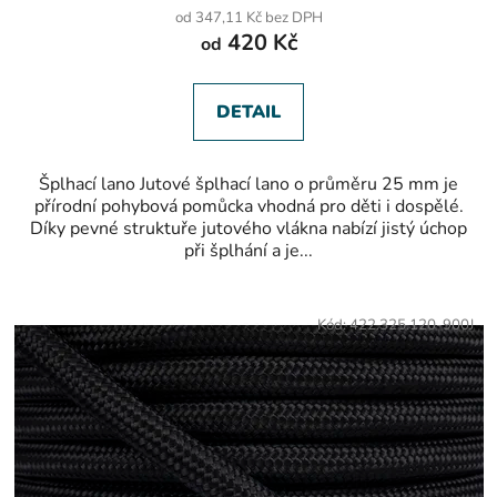
produktu
od 347,11 Kč bez DPH
je
420 Kč
od
5,0
z
5
hvězdiček.
DETAIL
Šplhací lano Jutové šplhací lano o průměru 25 mm je
přírodní pohybová pomůcka vhodná pro děti i dospělé.
Díky pevné struktuře jutového vlákna nabízí jistý úchop
při šplhání a je...
Kód:
422.325.120-900J