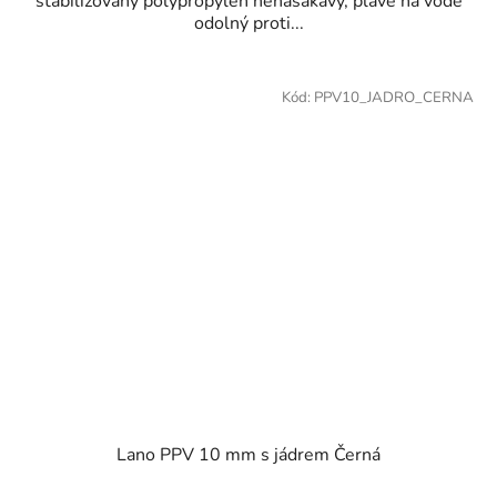
stabilizovaný polypropylen nenasákavý, plave na vodě
odolný proti...
Kód:
PPV10_JADRO_CERNA
Lano PPV 10 mm s jádrem Černá