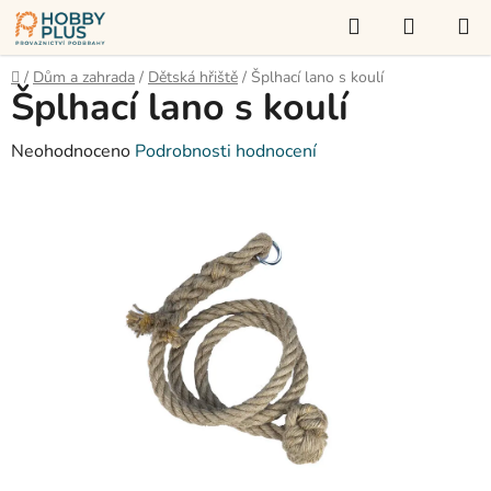
Přejít
Hledat
NÁKUP
na
KOŠÍK
obsah
Domů
/
Dům a zahrada
/
Dětská hřiště
/
Šplhací lano s koulí
Šplhací lano s koulí
Průměrné
Neohodnoceno
Podrobnosti hodnocení
hodnocení
produktu
je
0,0
z
5
hvězdiček.