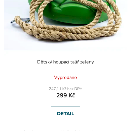
Dětský houpací talíř zelený
Průměrné
Vyprodáno
hodnocení
produktu
247,11 Kč bez DPH
je
299 Kč
5,0
z
5
hvězdiček.
DETAIL