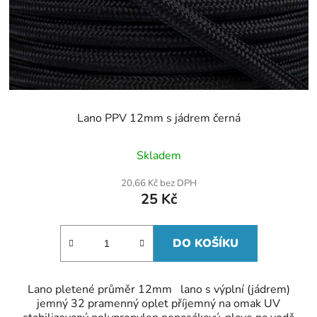
Lano PPV 12mm s jádrem černá
Skladem
20,66 Kč bez DPH
25 Kč
DO KOŠÍKU
Lano pletené průměr 12mm lano s výplní (jádrem)
jemný 32 pramenný oplet příjemný na omak UV