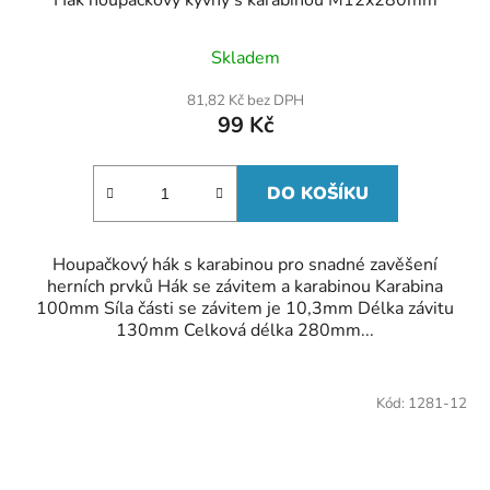
Hák houpačkový kyvný s karabinou M12x280mm
Skladem
81,82 Kč bez DPH
99 Kč
DO KOŠÍKU
Houpačkový hák s karabinou pro snadné zavěšení
herních prvků Hák se závitem a karabinou Karabina
100mm Síla části se závitem je 10,3mm Délka závitu
130mm Celková délka 280mm...
Kód:
1281-12