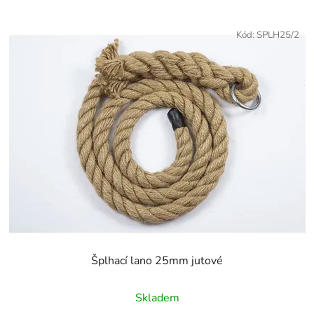
Kód:
SPLH25/2
Šplhací lano 25mm jutové
Průměrné
Skladem
hodnocení