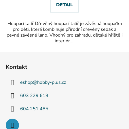
DETAIL
Houpací talíř Dřevěný houpací talíř je závěsná houpačka
pro děti, která kombinuje přírodní dřevěný sedák a
pevné závěsné lano. Vhodný pro zahradu, dětské hřiště i
interiér....
Z
á
Kontakt
p
a
eshop
@
hobby-plus.cz
t
í
603 229 619
604 251 485