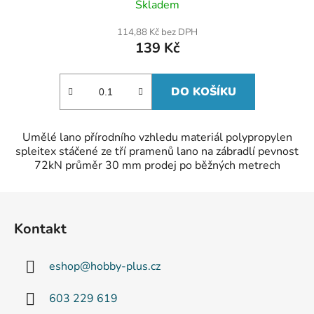
Skladem
114,88 Kč bez DPH
139 Kč
DO KOŠÍKU
Umělé lano přírodního vzhledu materiál polypropylen
spleitex stáčené ze tří pramenů lano na zábradlí pevnost
72kN průměr 30 mm prodej po běžných metrech
Z
á
Kontakt
p
a
eshop
@
hobby-plus.cz
t
í
603 229 619