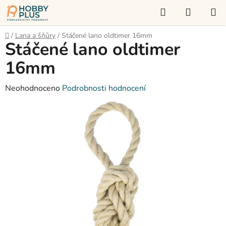
Přejít
Hledat
NÁKUP
na
KOŠÍK
obsah
Domů
/
Lana a šňůry
/
Stáčené lano oldtimer 16mm
Stáčené lano oldtimer
16mm
Průměrné
Neohodnoceno
Podrobnosti hodnocení
hodnocení
produktu
je
0,0
z
5
hvězdiček.