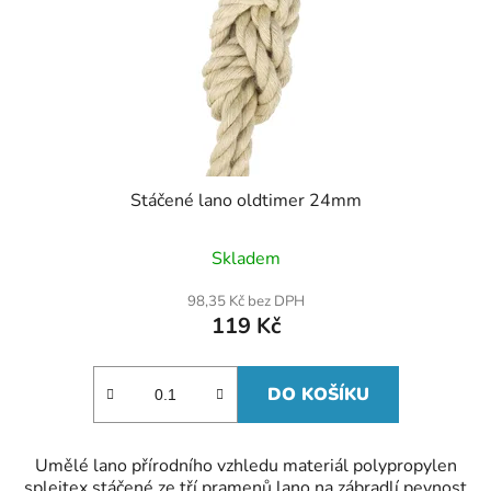
Stáčené lano oldtimer 24mm
Skladem
98,35 Kč bez DPH
119 Kč
DO KOŠÍKU
Umělé lano přírodního vzhledu materiál polypropylen
spleitex stáčené ze tří pramenů lano na zábradlí pevnost