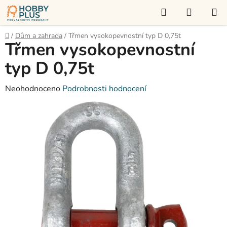
Přejít
Hledat
NÁKUP
na
KOŠÍK
obsah
Domů
/
Dům a zahrada
/
Třmen vysokopevnostní typ D 0,75t
Třmen vysokopevnostní
typ D 0,75t
Průměrné
Neohodnoceno
Podrobnosti hodnocení
hodnocení
produktu
je
0,0
z
5
hvězdiček.