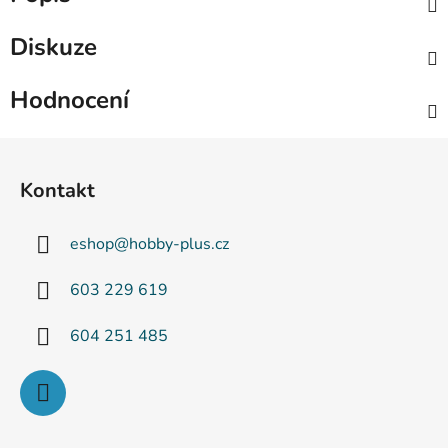
Diskuze
Hodnocení
Z
á
Kontakt
p
a
eshop
@
hobby-plus.cz
t
í
603 229 619
604 251 485