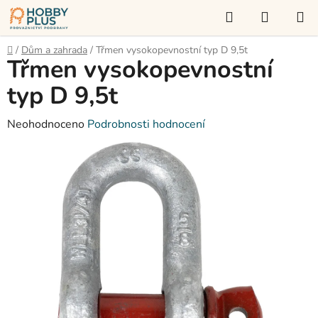
Přejít
Hledat
NÁKUP
na
KOŠÍK
obsah
Domů
/
Dům a zahrada
/
Třmen vysokopevnostní typ D 9,5t
Třmen vysokopevnostní
typ D 9,5t
Průměrné
Neohodnoceno
Podrobnosti hodnocení
hodnocení
produktu
je
0,0
z
5
hvězdiček.