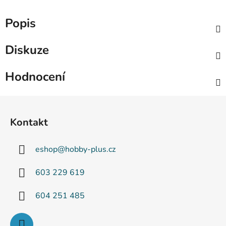
Popis
Diskuze
Hodnocení
Z
á
Kontakt
p
a
eshop
@
hobby-plus.cz
t
í
603 229 619
604 251 485