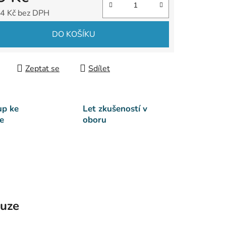
4 Kč bez DPH
 cena:
DO KOŠÍKU
Zeptat se
Sdílet
up ke
Let zkušeností v
e
oboru
kuze