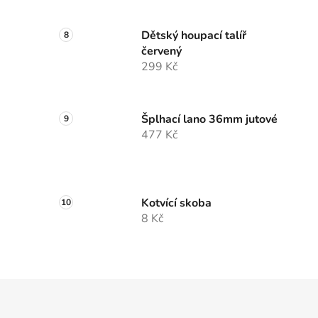
Dětský houpací talíř
červený
299 Kč
Šplhací lano 36mm jutové
477 Kč
Kotvící skoba
8 Kč
Z