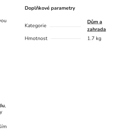
Doplňkové parametry
vou
Dům a
Kategorie
e
zahrada
Hmotnost
1.7 kg
du
,
ty
tším