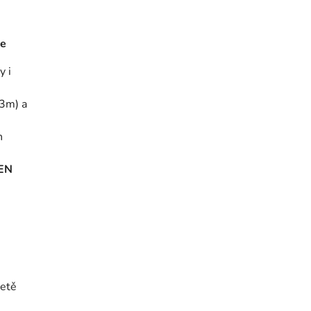
ke
y i
,3m) a
h
 EN
ketě