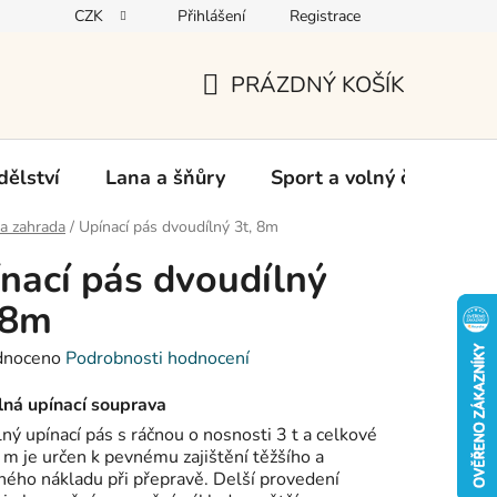
CZK
Přihlášení
Registrace
oží
PRÁZDNÝ KOŠÍK
NÁKUPNÍ
KOŠÍK
ělství
Lana a šňůry
Sport a volný čas
Ch
a zahrada
/
Upínací pás dvoudílný 3t, 8m
nací pás dvoudílný
 8m
né
dnoceno
Podrobnosti hodnocení
ení
tu
lná upínací souprava
ný upínací pás s ráčnou o nosnosti 3 t a celkové
 m je určen k pevnému zajištění těžšího a
ého nákladu při přepravě. Delší provedení