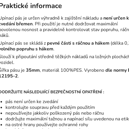
Praktické informace
Upínací pás je určen výhradně k zajištění nákladu a
není určen 
zvedání břemen
. Při použití je nutné dodržovat maximální
povolenou nosnost a pravidelně kontrolovat stav popruhu, ráčn
háků.
Upínací pás se skládá z
pevné části s ráčnou a hákem
(délka 0
volného popruhu s hákem
.
Slouží k připoutání středně těžkých nákladů na ložných plochác
vozidel.
Šířka pásu je
35mm
, materiál 100%PES. Vyrobeno
dle normy
12195-2
.
DODRŽUJTE NÁSLEDUJÍCÍ BEZPEČNOSTNÍ OPATŘENÍ
:
pás není určen ke zvedání
kontrolujte soupravu před každým použitím
nepoužívejte jakkoliv poškozený pás nebo ráčnu
dodržujte maximální tažnou a napínací sílu uvedenou na eti
na ostré hrany používejte ochranné rohy