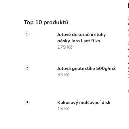
Top 10 produktů
Jutové dekorační stuhy
pásky Jaro I set 9 ks
179 Kč
Jutová geotextílie 500g/m2
53 Kč
Kokosový mulčovací disk
15 Kč