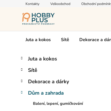
Přejít
Kontakty
Velkoobchod
Obchodní podmínk
na
obsah
Juta a kokos
Sítě
Dekorace a dá
P
K
Přeskočit
Juta a kokos
a
kategorie
o
t
s
Sítě
e
t
g
r
Dekorace a dárky
o
a
r
Dům a zahrada
i
n
e
n
Balení, lepení, gumičkování
í