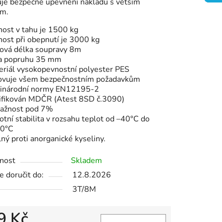
je bezpečné upevnění nákladu s větším
ek.
m.
nost v tahu je 1500 kg
ost při obepnutí je 3000 kg
ková délka soupravy 8m
ka popruhu 35 mm
eriál vysokopevnostní polyester PES
ovuje všem bezpečnostním požadavkům
inárodní normy EN12195-2
tifikován MDČR (Atest 8SD č.3090)
tažnost pod 7%
otní stabilita v rozsahu teplot od –40
°C
do
0
°C
ný proti anorganické kyseliny.
nost
Skladem
 doručit do:
12.8.2026
3T/8M
9 Kč