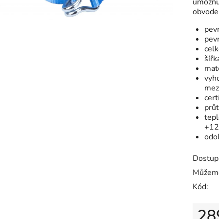
umožňu
hvězdič
obvode
pev
pevn
cel
šíř
mat
vyh
mez
cer
prů
tepl
+12
odol
Dostup
Můžeme
Kód:
28