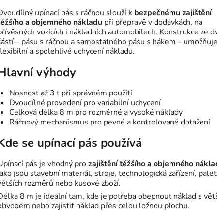
Dvoudílný upínací pás s ráčnou slouží k
bezpečnému zajištění
těžšího a objemného nákladu
při přepravě v dodávkách, na
přívěsných vozících i nákladních automobilech. Konstrukce ze d
částí – pásu s ráčnou a samostatného pásu s hákem – umožňuj
flexibilní a spolehlivé uchycení nákladu.
Hlavní výhody
Nosnost až 3 t při správném použití
Dvoudílné provedení pro variabilní uchycení
Celková délka 8 m pro rozměrné a vysoké náklady
Ráčnový mechanismus pro pevné a kontrolované dotažení
Kde se upínací pás používá
Upínací pás je vhodný pro
zajištění těžšího a objemného nákla
jako jsou stavební materiál, stroje, technologická zařízení, pale
větších rozměrů nebo kusové zboží.
Délka 8 m je ideální tam, kde je potřeba obepnout náklad s vě
obvodem nebo zajistit náklad přes celou ložnou plochu.