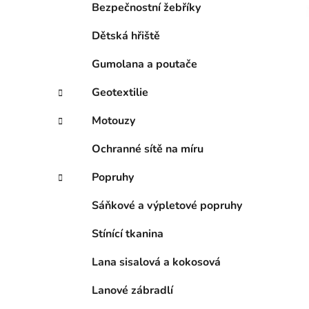
p
Bezpečnostní žebříky
a
Dětská hřiště
n
e
Gumolana a poutače
l
Geotextilie
Motouzy
Ochranné sítě na míru
Popruhy
Sáňkové a výpletové popruhy
Stínící tkanina
Lana sisalová a kokosová
Lanové zábradlí