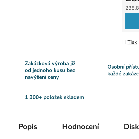
238,8
Měrná
Tisk
Zakázková výroba již
Osobní příst
od jednoho kusu bez
každé zakázc
navýšení ceny
1 300+ položek skladem
Popis
Hodnocení
Dis