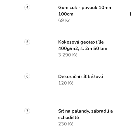
Gumicuk - pavouk 10mm
100cm
69 Kč
Kokosová geotextílie
400g/m2, š. 2m 50 bm
3 290 Kč
Dekorační síť béžová
120 Kč
Síť na palandy, zábradlí a
schodiště
230 Kč