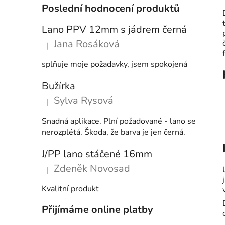
Poslední hodnocení produktů
Lano PPV 12mm s jádrem černá
Jana Rosáková
|
Hodnocení produktu je 5 z 5 hvězdiček.
splňuje moje požadavky, jsem spokojená
Bužírka
Sylva Rysová
|
Hodnocení produktu je 5 z 5 hvězdiček.
Snadná aplikace. Plní požadované - lano se
nerozplétá. Škoda, že barva je jen černá.
J/PP lano stáčené 16mm
Zdeněk Novosad
|
Hodnocení produktu je 5 z 5 hvězdiček.
Kvalitní produkt
Přijímáme online platby