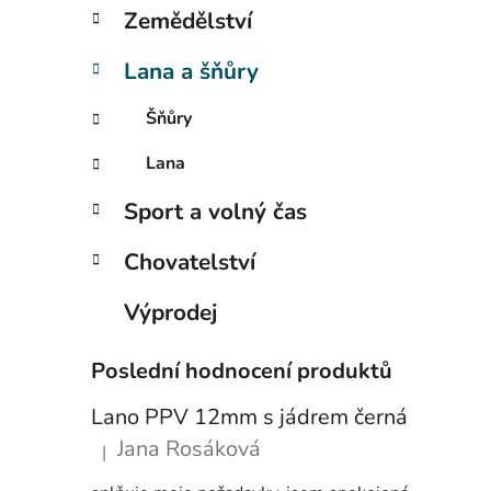
p
Zemědělství
a
n
Lana a šňůry
e
Šňůry
l
Lana
Sport a volný čas
Chovatelství
Výprodej
Poslední hodnocení produktů
Lano PPV 12mm s jádrem černá
Jana Rosáková
|
Hodnocení produktu je 5 z 5 hvězdiček.