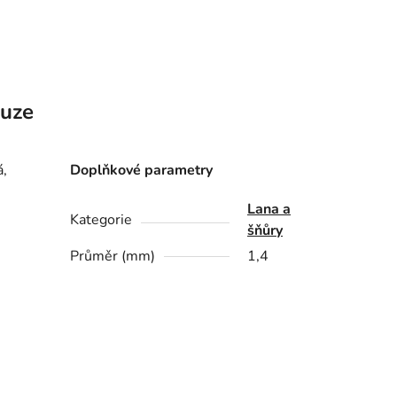
kuze
á,
Doplňkové parametry
Lana a
Kategorie
šňůry
Průměr (mm)
1,4