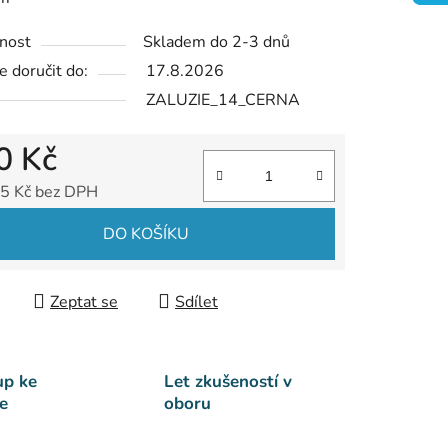
ek.
nost
Skladem do 2-3 dnů
 doručit do:
17.8.2026
ZALUZIE_14_CERNA
0 Kč
5 Kč bez DPH
 cena:
DO KOŠÍKU
Zeptat se
Sdílet
up ke
Let zkušeností v
e
oboru