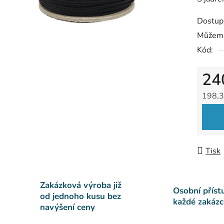
hvězdič
Dostup
Můžeme
Kód:
24
198,3
Měrná
Tisk
Zakázková výroba již
Osobní příst
od jednoho kusu bez
každé zakázc
navýšení ceny