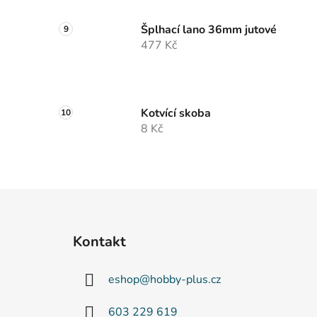
Šplhací lano 36mm jutové
477 Kč
Kotvící skoba
8 Kč
Z
á
Kontakt
p
a
eshop
@
hobby-plus.cz
t
í
603 229 619