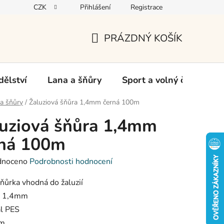
CZK
Přihlášení
Registrace
oží
PRÁZDNÝ KOŠÍK
NÁKUPNÍ
KOŠÍK
ělství
Lana a šňůry
Sport a volný čas
Ch
a šňůry
/
Žaluziová šňůra 1,4mm černá 100m
uziová šňůra 1,4mm
rná 100m
né
dnoceno
Podrobnosti hodnocení
ení
tu
ňůrka vhodná do žaluzií
r 1,4mm
ál PES
em