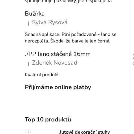
splňuje moje požadavky, jsem spokojená
Bužírka
Sylva Rysová
|
Hodnocení produktu je 5 z 5 hvězdiček.
Snadná aplikace. Plní požadované - lano se
nerozplétá. Škoda, že barva je jen černá.
J/PP lano stáčené 16mm
Zdeněk Novosad
|
Hodnocení produktu je 5 z 5 hvězdiček.
Kvalitní produkt
Přijímáme online platby
Top 10 produktů
Jutové dekorační stuhy