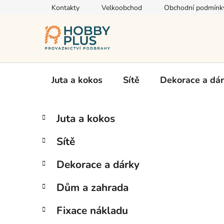
Přejít
Kontakty
Velkoobchod
Obchodní podmínk
na
obsah
Juta a kokos
Sítě
Dekorace a dá
P
K
Přeskočit
Juta a kokos
a
kategorie
o
t
s
Sítě
e
t
g
r
Dekorace a dárky
o
a
r
Dům a zahrada
i
n
e
n
Fixace nákladu
í