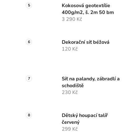
Kokosová geotextílie
400g/m2, š. 2m 50 bm
3 290 Kč
Dekorační síť béžová
120 Kč
Síť na palandy, zábradlí a
schodiště
230 Kč
Dětský houpací talíř
červený
299 Kč