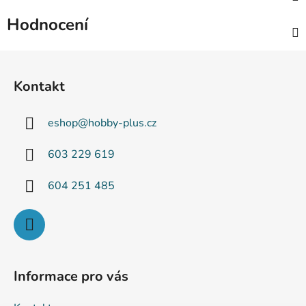
Hodnocení
Z
á
Kontakt
p
a
eshop
@
hobby-plus.cz
t
í
603 229 619
604 251 485
Informace pro vás