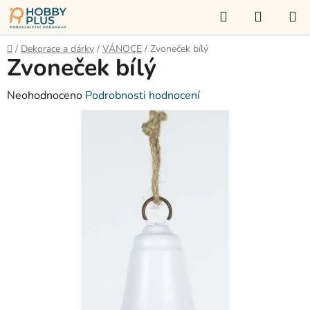
Přejít
Hledat
NÁKUP
na
KOŠÍK
obsah
Domů
/
Dekorace a dárky
/
VÁNOCE
/
Zvoneček bílý
Zvoneček bílý
Průměrné
Neohodnoceno
Podrobnosti hodnocení
hodnocení
produktu
je
0,0
z
5
hvězdiček.