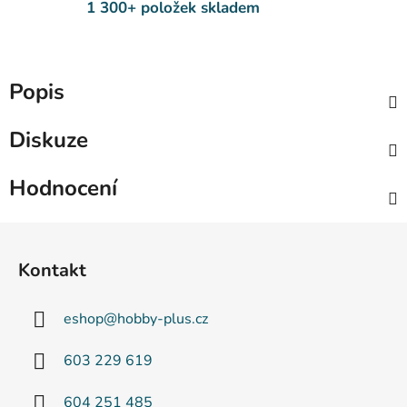
1 300+ položek skladem
Popis
Diskuze
Hodnocení
Z
á
Kontakt
p
a
eshop
@
hobby-plus.cz
t
í
603 229 619
604 251 485