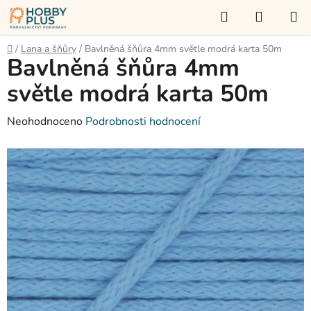
Přejít
Hledat
NÁKUP
na
KOŠÍK
obsah
Domů
/
Lana a šňůry
/
Bavlněná šňůra 4mm světle modrá karta 50m
Bavlněná šňůra 4mm
světle modrá karta 50m
Průměrné
Neohodnoceno
Podrobnosti hodnocení
hodnocení
produktu
je
0,0
z
5
hvězdiček.