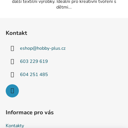
další textilní výrobky. Ideální pro kreativní tvoření s
dětmi...
Z
á
Kontakt
p
a
eshop
@
hobby-plus.cz
t
í
603 229 619
604 251 485
Informace pro vás
Kontakty