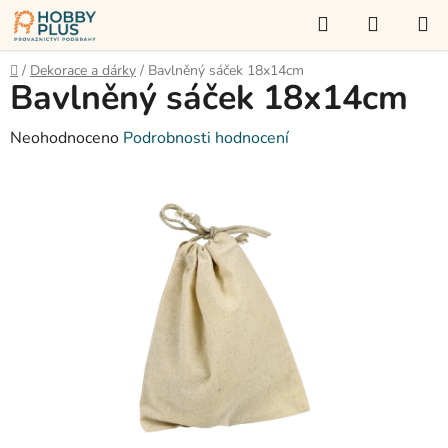
Přejít
Hledat
NÁKUP
na
KOŠÍK
obsah
Domů
/
Dekorace a dárky
/
Bavlněný sáček 18x14cm
Bavlněný sáček 18x14cm
Průměrné
Neohodnoceno
Podrobnosti hodnocení
hodnocení
produktu
je
0,0
z
5
hvězdiček.