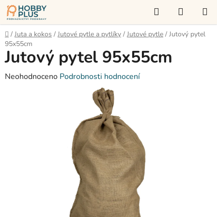
Přejít
Hledat
NÁKUP
na
KOŠÍK
obsah
Domů
/
Juta a kokos
/
Jutové pytle a pytlíky
/
Jutové pytle
/
Jutový pytel
95x55cm
Jutový pytel 95x55cm
Průměrné
Neohodnoceno
Podrobnosti hodnocení
hodnocení
produktu
je
0,0
z
5
hvězdiček.