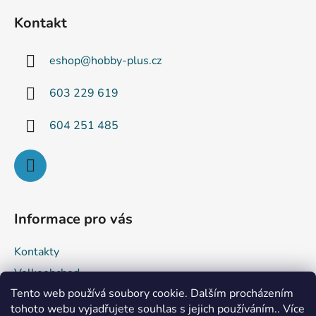
á
Kontakt
p
a
eshop
@
hobby-plus.cz
t
í
603 229 619
604 251 485
Informace pro vás
Kontakty
Velkoobchod
Tento web používá soubory cookie. Dalším procházením
Obchodní podmínky
tohoto webu vyjadřujete souhlas s jejich používáním.. Více
Podmínky ochrany osobních údajů