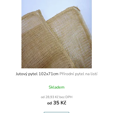
Jutový pytel 102x71cm
Přírodní pytel na listí
Průměrné
Skladem
hodnocení
produktu
od 28,93 Kč bez DPH
je
35 Kč
od
5,0
z