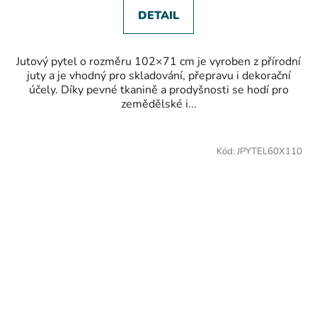
5
hvězdiček.
DETAIL
Jutový pytel o rozměru 102×71 cm je vyroben z přírodní
juty a je vhodný pro skladování, přepravu i dekorační
účely. Díky pevné tkanině a prodyšnosti se hodí pro
zemědělské i...
Kód:
JPYTEL60X110