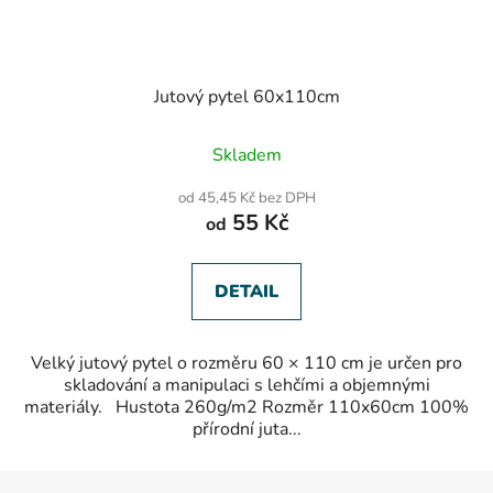
Jutový pytel 60x110cm
Průměrné
Skladem
hodnocení
produktu
od 45,45 Kč bez DPH
je
55 Kč
od
5,0
z
5
hvězdiček.
DETAIL
Velký jutový pytel o rozměru 60 × 110 cm je určen pro
skladování a manipulaci s lehčími a objemnými
materiály. Hustota 260g/m2 Rozměr 110x60cm 100%
přírodní juta...
Z