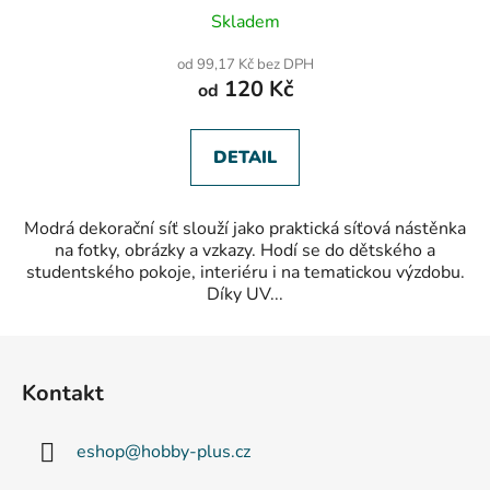
Průměrné
Skladem
hodnocení
produktu
od 99,17 Kč bez DPH
je
120 Kč
od
5,0
z
5
hvězdiček.
DETAIL
Modrá dekorační síť slouží jako praktická síťová nástěnka
na fotky, obrázky a vzkazy. Hodí se do dětského a
studentského pokoje, interiéru i na tematickou výzdobu.
Díky UV...
Z
á
Kontakt
p
a
eshop
@
hobby-plus.cz
t