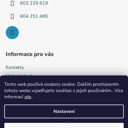
í
603 229 619
604 251 485
Informace pro vás
Kontakty
Velkoobchod
Tento web používá soubory cookie. Dalším procházením
Obchodní podmínky
tohoto webu vyjadřujete souhlas s jejich používáním.. Více
Podmínky ochrany osobních údajů
informací
zde
.
Reklamace a vrácení zboží
Nastavení
Vytvořil Shoptet