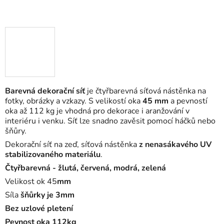
Barevná dekorační síť
je čtyřbarevná síťová nástěnka na
fotky, obrázky a vzkazy. S velikostí oka
45 mm
a pevností
oka až 112 kg je vhodná pro dekorace i aranžování v
interiéru i venku. Síť lze snadno zavěsit pomocí háčků nebo
šňůry.
Dekorační síť na zeď, síťová nástěnka
z nenasákavého UV
stabilizovaného materiálu
.
Čtyřbarevná - žlutá, červená, modrá, zelená
Velikost ok 45
mm
Síla
šňůrky je 3mm
Bez uzlové pletení
Pevnost oka 112kg