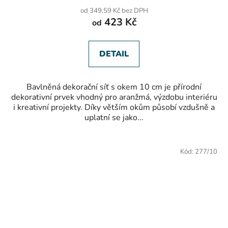
produktu
od 349,59 Kč bez DPH
je
423 Kč
od
5,0
z
5
hvězdiček.
DETAIL
Bavlněná dekorační síť s okem 10 cm je přírodní
dekorativní prvek vhodný pro aranžmá, výzdobu interiéru
i kreativní projekty. Díky větším okům působí vzdušně a
uplatní se jako...
Kód:
277/10