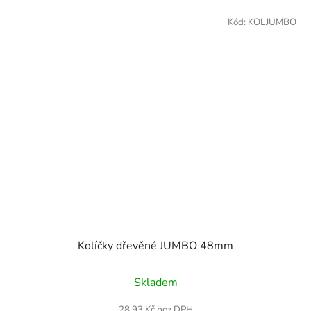
Kód:
KOLJUMBO
Kolíčky dřevěné JUMBO 48mm
Průměrné
Skladem
hodnocení
produktu
28,93 Kč bez DPH