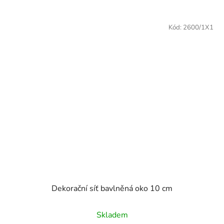
Kód:
2600/1X1
Dekorační síť bavlněná oko 10 cm
Průměrné
Skladem
hodnocení