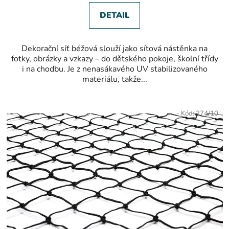
5
hvězdiček.
DETAIL
Dekorační síť béžová slouží jako síťová nástěnka na
fotky, obrázky a vzkazy – do dětského pokoje, školní třídy
i na chodbu. Je z nenasákavého UV stabilizovaného
materiálu, takže...
Kód:
274/10