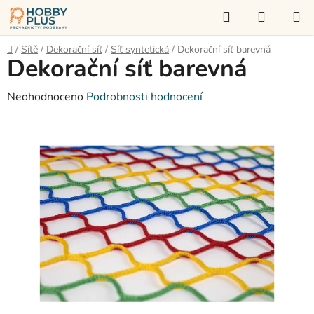
Přejít
Hledat
NÁKUP
na
KOŠÍK
obsah
Domů
/
Sítě
/
Dekorační síť
/
Síť syntetická
/
Dekorační síť barevná
Dekorační síť barevná
Průměrné
Neohodnoceno
Podrobnosti hodnocení
hodnocení
produktu
je
0,0
z
5
hvězdiček.