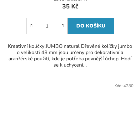
je
35 Kč
5,0
z
5
hvězdiček.
DO KOŠÍKU
Kreativní kolíčky JUMBO natural Dřevěné kolíčky jumbo
o velikosti 48 mm jsou určeny pro dekorativní a
aranžérské použití, kde je potřeba pevnější úchop. Hodí
se k uchycení...
Kód:
4280