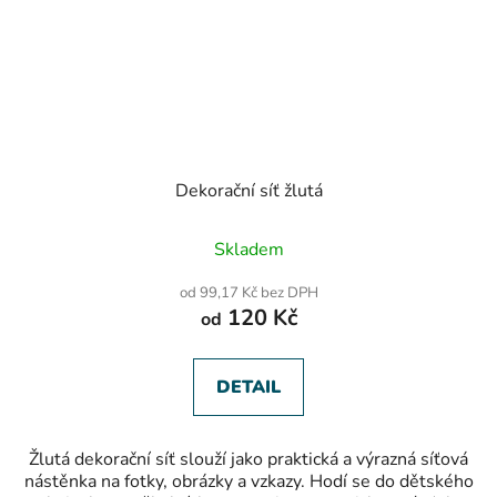
Dekorační síť žlutá
Průměrné
Skladem
hodnocení
produktu
od 99,17 Kč bez DPH
je
120 Kč
od
5,0
z
5
hvězdiček.
DETAIL
Žlutá dekorační síť slouží jako praktická a výrazná síťová
nástěnka na fotky, obrázky a vzkazy. Hodí se do dětského