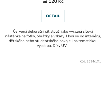
120 Kč
od
5,0
z
5
hvězdiček.
DETAIL
Červená dekorační síť slouží jako výrazná síťová
nástěnka na fotky, obrázky a vzkazy. Hodí se do interiéru,
dětského nebo studentského pokoje i na tematickou
výzdobu. Díky UV...
Kód:
2594/1X1