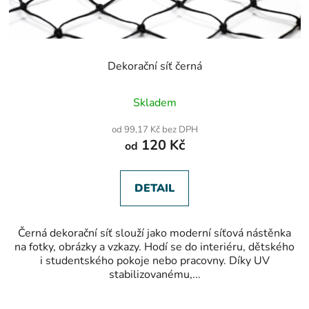
Dekorační síť černá
Průměrné
Skladem
hodnocení
produktu
od 99,17 Kč bez DPH
je
120 Kč
od
5,0
z
5
hvězdiček.
DETAIL
Černá dekorační síť slouží jako moderní síťová nástěnka
na fotky, obrázky a vzkazy. Hodí se do interiéru, dětského
i studentského pokoje nebo pracovny. Díky UV
stabilizovanému,...