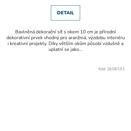
z
5
hvězdiček.
DETAIL
Bavlněná dekorační síť s okem 10 cm je přírodní
dekorativní prvek vhodný pro aranžmá, výzdobu interiéru
i kreativní projekty. Díky větším okům působí vzdušně a
uplatní se jako...
DOPRODEJ
Kód:
2618/1X1
SLEVA