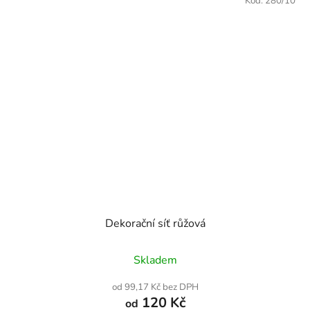
Kód:
280/10
Dekorační síť růžová
Průměrné
Skladem
hodnocení
produktu
od 99,17 Kč bez DPH
je
120 Kč
od
5,0