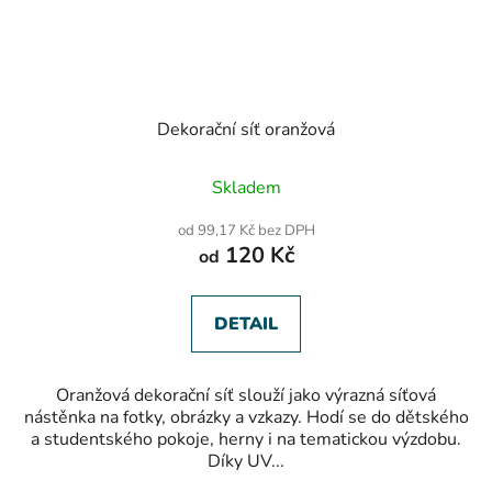
Dekorační síť oranžová
Průměrné
Skladem
hodnocení
produktu
od 99,17 Kč bez DPH
je
120 Kč
od
5,0
z
5
hvězdiček.
DETAIL
Oranžová dekorační síť slouží jako výrazná síťová
nástěnka na fotky, obrázky a vzkazy. Hodí se do dětského
a studentského pokoje, herny i na tematickou výzdobu.
Díky UV...