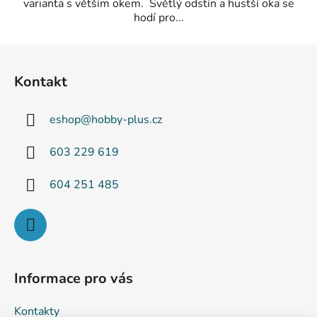
varianta s větším okem. Světlý odstín a hustší oka se
hodí pro...
Z
á
Kontakt
p
a
eshop
@
hobby-plus.cz
t
í
603 229 619
604 251 485
Informace pro vás
Kontakty