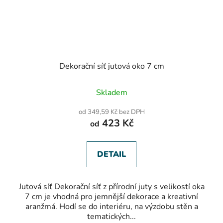
Dekorační síť jutová oko 7 cm
Průměrné
Skladem
hodnocení
produktu
od 349,59 Kč bez DPH
je
423 Kč
od
1,0
z
5
hvězdiček.
DETAIL
Jutová síť Dekorační síť z přírodní juty s velikostí oka
7 cm je vhodná pro jemnější dekorace a kreativní
aranžmá. Hodí se do interiéru, na výzdobu stěn a
tematických...