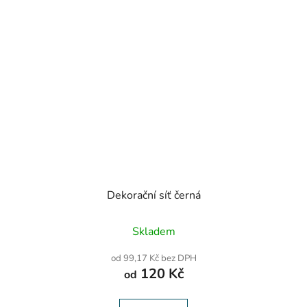
Dekorační síť černá
Průměrné
Skladem
hodnocení
produktu
od 99,17 Kč bez DPH
je
120 Kč
od
5,0
z
5