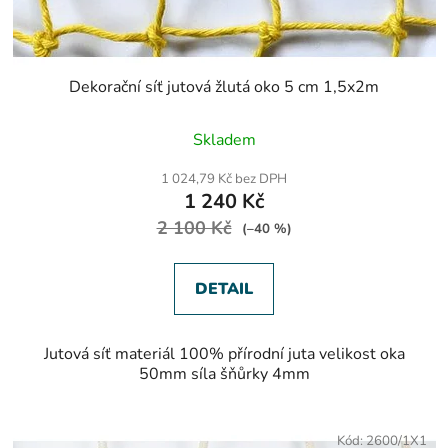
Dekorační síť jutová žlutá oko 5 cm 1,5x2m
Skladem
1 024,79 Kč bez DPH
1 240 Kč
2 100 Kč
(–40 %)
DETAIL
Jutová síť materiál 100% přírodní juta velikost oka
50mm síla šňůrky 4mm
Kód:
2600/1X1