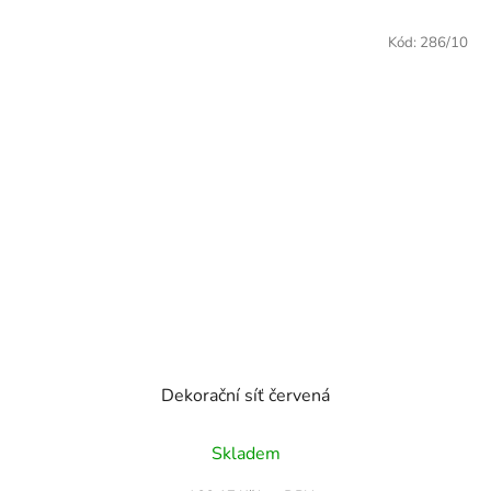
Kód:
286/10
Dekorační síť červená
Průměrné
Skladem
hodnocení
produktu