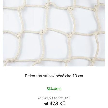
Dekorační síť bavlněná oko 10 cm
Průměrné
Skladem
hodnocení
produktu
od 349,59 Kč bez DPH
je
423 Kč
od
5,0