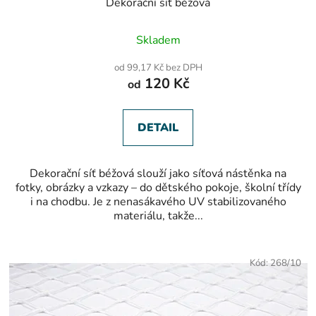
Dekorační síť béžová
Průměrné
Skladem
hodnocení
produktu
od 99,17 Kč bez DPH
je
120 Kč
od
5,0
z
5
hvězdiček.
DETAIL
Dekorační síť béžová slouží jako síťová nástěnka na
fotky, obrázky a vzkazy – do dětského pokoje, školní třídy
i na chodbu. Je z nenasákavého UV stabilizovaného
materiálu, takže...
Kód:
268/10