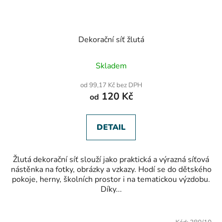
Dekorační síť žlutá
Průměrné
Skladem
hodnocení
produktu
od 99,17 Kč bez DPH
je
120 Kč
od
5,0
z
5
hvězdiček.
DETAIL
Žlutá dekorační síť slouží jako praktická a výrazná síťová
nástěnka na fotky, obrázky a vzkazy. Hodí se do dětského
pokoje, herny, školních prostor i na tematickou výzdobu.
Díky...