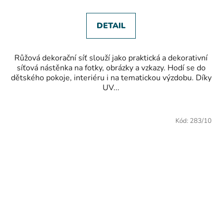
z
5
hvězdiček.
DETAIL
Růžová dekorační síť slouží jako praktická a dekorativní
síťová nástěnka na fotky, obrázky a vzkazy. Hodí se do
dětského pokoje, interiéru i na tematickou výzdobu. Díky
UV...
Kód:
283/10