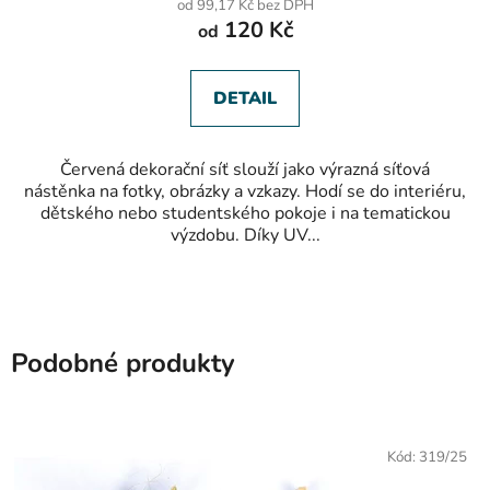
od 99,17 Kč bez DPH
je
120 Kč
od
5,0
z
5
hvězdiček.
DETAIL
Červená dekorační síť slouží jako výrazná síťová
nástěnka na fotky, obrázky a vzkazy. Hodí se do interiéru,
dětského nebo studentského pokoje i na tematickou
výzdobu. Díky UV...
Podobné produkty
Kód:
319/25