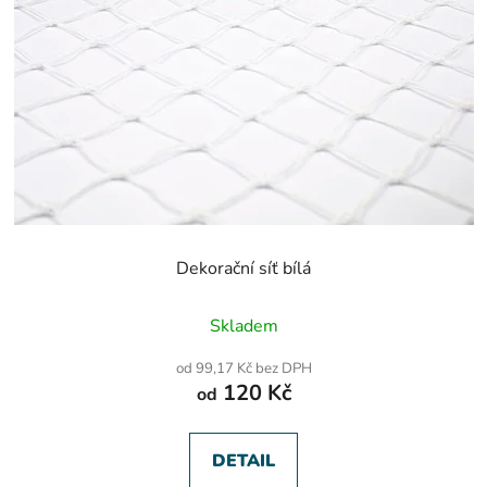
Dekorační síť bílá
Průměrné
Skladem
hodnocení
produktu
od 99,17 Kč bez DPH
je
120 Kč
od
5,0
z
5
hvězdiček.
DETAIL