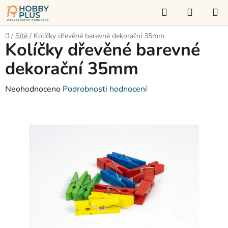
Přejít
Hledat
NÁKUP
na
KOŠÍK
obsah
Domů
/
Sítě
/
Kolíčky dřevěné barevné dekorační 35mm
Kolíčky dřevěné barevné
dekorační 35mm
Průměrné
Neohodnoceno
Podrobnosti hodnocení
hodnocení
produktu
je
0,0
z
5
hvězdiček.