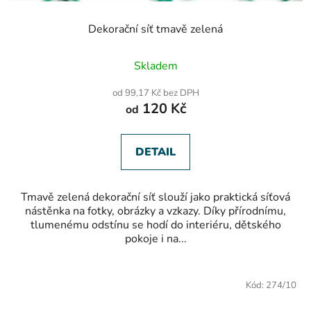
Dekorační síť tmavě zelená
Průměrné
Skladem
hodnocení
produktu
od 99,17 Kč bez DPH
je
120 Kč
od
5,0
z
5
hvězdiček.
DETAIL
Tmavě zelená dekorační síť slouží jako praktická síťová
nástěnka na fotky, obrázky a vzkazy. Díky přírodnímu,
tlumenému odstínu se hodí do interiéru, dětského
pokoje i na...
Kód:
274/10