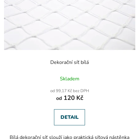
Dekorační síť bílá
Průměrné
Skladem
hodnocení
produktu
od 99,17 Kč bez DPH
je
120 Kč
od
5,0
z
5
hvězdiček.
DETAIL
Bílá dekorační síť slouží jako praktická síťová nástěnka