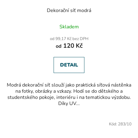
Dekorační síť modrá
Průměrné
Skladem
hodnocení
produktu
od 99,17 Kč bez DPH
je
120 Kč
od
5,0
z
5
hvězdiček.
DETAIL
Modrá dekorační síť slouží jako praktická síťová nástěnka
na fotky, obrázky a vzkazy. Hodí se do dětského a
studentského pokoje, interiéru i na tematickou výzdobu.
Díky UV...
Kód:
283/10