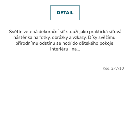
z
5
hvězdiček.
DETAIL
Světle zelená dekorační síť slouží jako praktická síťová
nástěnka na fotky, obrázky a vzkazy. Díky svěžímu,
přírodnímu odstínu se hodí do dětského pokoje,
interiéru i na...
Kód:
277/10