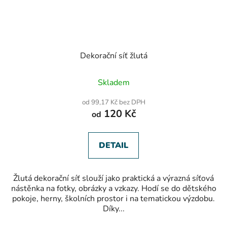
Dekorační síť žlutá
Průměrné
Skladem
hodnocení
produktu
od 99,17 Kč bez DPH
je
120 Kč
od
5,0
z
5
hvězdiček.
DETAIL
Žlutá dekorační síť slouží jako praktická a výrazná síťová
nástěnka na fotky, obrázky a vzkazy. Hodí se do dětského
pokoje, herny, školních prostor i na tematickou výzdobu.
Díky...