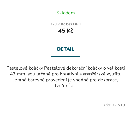
Průměrné
Skladem
hodnocení
produktu
37,19 Kč bez DPH
je
45 Kč
5,0
z
5
hvězdiček.
DETAIL
Pastelové kolíčky Pastelové dekorační kolíčky o velikosti
47 mm jsou určené pro kreativní a aranžérské využití.
Jemné barevné provedení je vhodné pro dekorace,
tvoření a...
Kód:
322/10