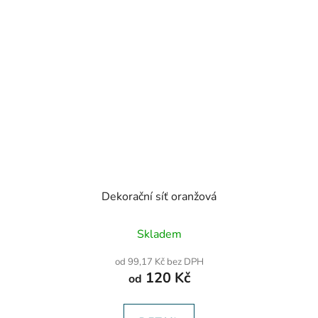
Dekorační síť oranžová
Průměrné
Skladem
hodnocení
produktu
od 99,17 Kč bez DPH
je
120 Kč
od
5,0
z
5