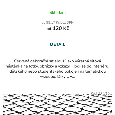
Průměrné
Skladem
hodnocení
produktu
od 99,17 Kč bez DPH
je
120 Kč
od
5,0
z
5
hvězdiček.
DETAIL
Červená dekorační síť slouží jako výrazná síťová
nástěnka na fotky, obrázky a vzkazy. Hodí se do interiéru,
dětského nebo studentského pokoje i na tematickou
výzdobu. Díky UV...
Kód:
274/10