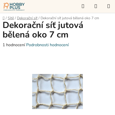
Přejít
Hledat
NÁKUP
na
KOŠÍK
obsah
Domů
/
Sítě
/
Dekorační síť
/
Dekorační síť jutová bělená oko 7 cm
Dekorační síť jutová
bělená oko 7 cm
Průměrné
1 hodnocení
Podrobnosti hodnocení
hodnocení
produktu
je
5,0
z
5
hvězdiček.