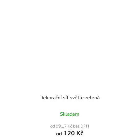
Dekorační síť světle zelená
Průměrné
Skladem
hodnocení
produktu
od 99,17 Kč bez DPH
je
120 Kč
od
5,0