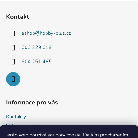
Z
á
Kontakt
p
a
eshop
@
hobby-plus.cz
t
í
603 229 619
604 251 485
Informace pro vás
Kontakty
Velkoobchod
Tento web používá soubory cookie. Dalším procházením
Obchodní podmínky