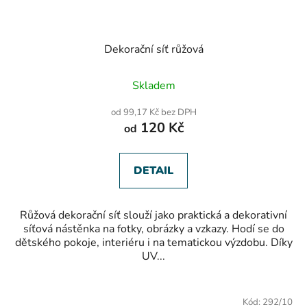
Dekorační síť růžová
Průměrné
Skladem
hodnocení
produktu
od 99,17 Kč bez DPH
je
120 Kč
od
5,0
z
5
hvězdiček.
DETAIL
Růžová dekorační síť slouží jako praktická a dekorativní
síťová nástěnka na fotky, obrázky a vzkazy. Hodí se do
dětského pokoje, interiéru i na tematickou výzdobu. Díky
UV...
Kód:
292/10